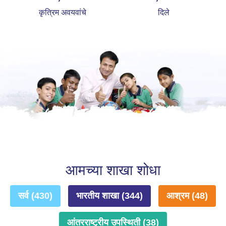
कृत्रिम अवयवांचे
दिले
आमच्या शाखा शोधा
सर्व (430)
भारतीय शाखा (344)
आश्रम (48)
आंतरराष्ट्रीय उपस्थिती (38)