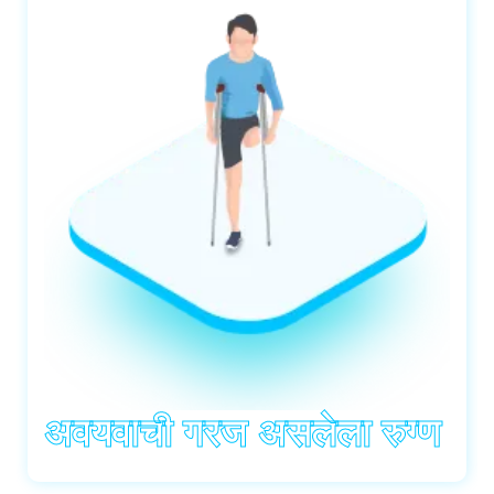
अवयवाची गरज असलेला रुग्ण