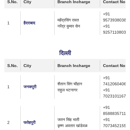
S.No.
City
Branch Incharge
Contact No.
+91
महेंद्रसिंग रावत
9573938038
1
हैदराबाद
नरेंद्र कुमार सेन
+91
9257110803
दिल्ली
S.No.
City
Branch Incharge
Contact No.
+91
शैतान सिंग चौहान
7412060406
1
जनकपुरी
राहुल भटनागर
+91
7023101167
+91
8588835711
जतन सिंह भाती
+91
2
फतेहपूरी
कृष्ण अवतार खांडेवळ
7073452155