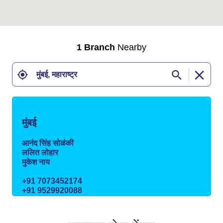
1 Branch
Nearby
मुंबई
आनंद सिंह सोळंकी
ललित लोहार
मुकेश नाय
+91 7073452174
+91 9529920088
+91 9529920090
शिव सृष्टी सीएचएस लि. इमारत क्र. 4 -बी, फ्लॅट क्रमांक 608
बॉम्बे डेइंग महाडा, बोईवाडा, नायगाव, दादर (पूर्व) मुंबई, महाराष्ट्र