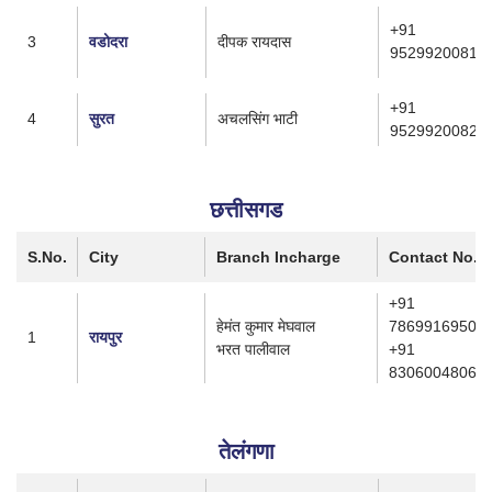
+91
3
वडोदरा
दीपक रायदास
9529920081
+91
4
सुरत
अचलसिंग भाटी
9529920082
छत्तीसगड
S.No.
City
Branch Incharge
Contact No.
+91
हेमंत कुमार मेघवाल
7869916950
1
रायपुर
भरत पालीवाल
+91
8306004806
तेलंगणा