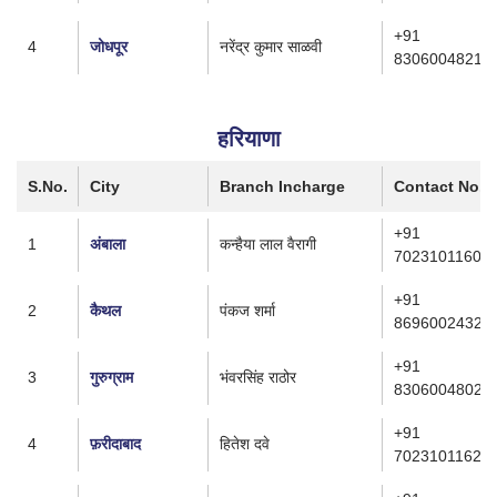
+91
4
जोधपूर
नरेंद्र कुमार साळवी
8306004821
हरियाणा
S.No.
City
Branch Incharge
Contact No.
+91
1
अंबाला
कन्हैया लाल वैरागी
7023101160
+91
2
कैथल
पंकज शर्मा
8696002432
+91
3
गुरुग्राम
भंवरसिंह राठोर
8306004802
+91
4
फ़रीदाबाद
हितेश दवे
7023101162