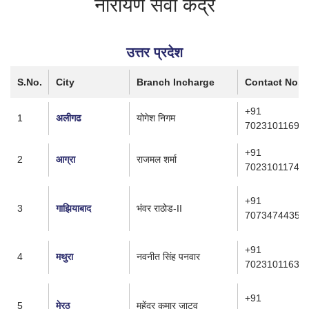
नारायण सेवा केंद्र
(पिन कोड : 400014)
उत्तर प्रदेश
S.No.
City
Branch Incharge
Contact No.
+91
1
अलीगढ
योगेश निगम
7023101169
+91
2
आग्रा
राजमल शर्मा
7023101174
+91
3
गाझियाबाद
भंवर राठोड-II
7073474435
+91
4
मथुरा
नवनीत सिंह पनवार
7023101163
+91
5
मेरठ
महेंद्र कुमार जाटव