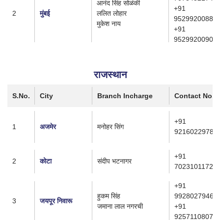
आनंद सिंह सोळंकी
+91
2
मुंबई
ललित लोहार
9529920088
मुकेश नाय
+91
9529920090
राजस्थान
S.No.
City
Branch Incharge
Contact No.
+91
1
अजमेर
मनोहर सिंग
9216022978
+91
2
कोटा
संदीप भटनागर
7023101172
+91
हुकम सिंह
9928027946
3
जयपूर निवारू
जमाना लाल नगरची
+91
9257110807