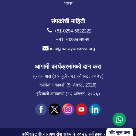
भारत
संपर्काची माहिती
+91-0294-6622222
+91-7023509999
info@narayanseva.org
आगामी कार्यक्रमांमध्ये दान करा
श्रावण मास (३० जुलै - २८ ऑगस्ट, २०२६)
कामिका एकादशी (9 ऑगस्ट, 2026)
हरियाली अमावस्या (१२ ऑगस्ट, २०२६)
चॅट सुरू करा
कॉपीराइट © नारायण सेवा संस्थान २०२६ सर्व हक्क राखीव.