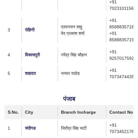
+91
7023101156
+91
प्रवनजन साहू
8588835718
3
रोहिणी
वेद प्रकाश शर्मा
+91
8588835719
+91
4
विकासपुरी
नरेंद्र सिंह चौहान
9257017592
+91
5
शाहदरा
भनवर राठोड
7073474435
पंजाब
S.No.
City
Branch Incharge
Contact No.
+91
1
चंदीगड
जितेंद्र सिंह भाटी
7073452176