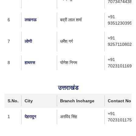
7073474438
+91
6
लखनऊ
बद्री लाल शर्मा
9351230395
+91
7
लोणी
धर्मेश गर्ग
9257110802
+91
8
हाथरस
योगेश निगम
7023101169
उत्तराखंड
S.No.
City
Branch Incharge
Contact No.
+91
1
देहरादून
अरविंद सिंह
7023101175