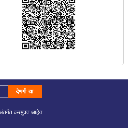
देणगी द्या
अंतर्गत करमुक्त आहेत