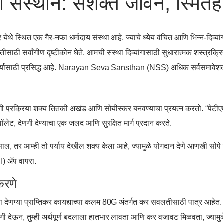
ा संस्थान: सशक्त जीवन, स्मितह
थे स्थित एक गैर-नफा धर्मादाय संस्था आहे, ज्याचे ध्येय वंचित आणि भिन्न-दिव्य
सर्वांगीण दृष्टीकोन घेते. आमची संस्था दिव्यांगासाठी सुधारात्मक शस्त्रक्रि
क कार्यासाठी प्रसिद्ध आहे. Narayan Seva Sansthan (NSS) अधिक सर्वसमावे
रक्रिया शक्य तितकी अखंड आणि सोयीस्कर बनवण्याचा प्रयत्न करतो. “पेटीएम द्वा
लेट, देणगी देण्याचा एक जलद आणि सुरक्षित मार्ग प्रदान करते.
 देत असाल, तर आम्ही तो पर्याय देखील शक्य केला आहे, ज्यामुळे योगदान देणे आणख
PI) ॲप वापरा.
करणे
या देणग्या प्राप्तिकर कायद्याच्या कलम 80G अंतर्गत कर सवलतीसाठी पात्र आहेत. ह
ेऊन, तुम्ही अर्थपूर्ण बदलाला हातभार लावता आणि कर वजावट मिळवता, ज्यामुळ