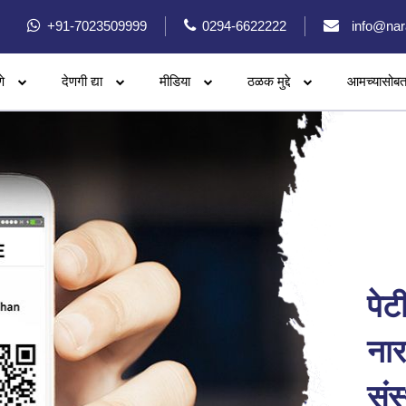
+91-7023509999
0294-6622222
info@nar
े
देणगी द्या
मीडिया
ठळक मुद्दे
आमच्यासोबत
पेटी
नार
संस