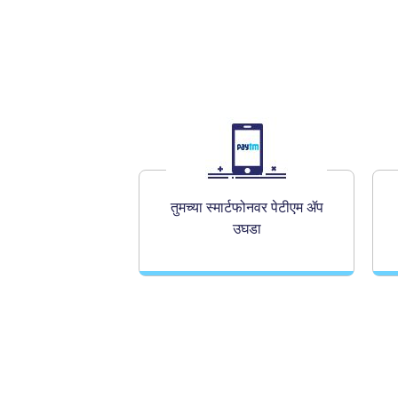
तुमच्या स्मार्टफोनवर पेटीएम ॲप
उघडा