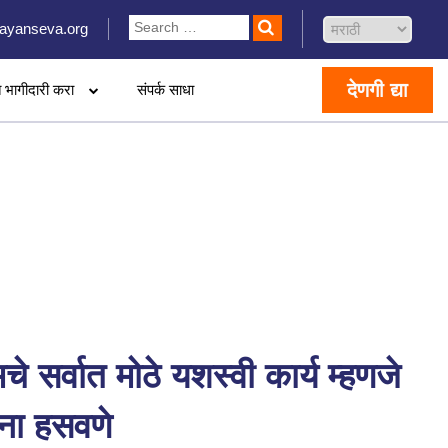
ayanseva.org
देणगी द्या
 भागीदारी करा
संपर्क साधा
े सर्वात मोठे यशस्वी कार्य म्हणजे
ांना हसवणे