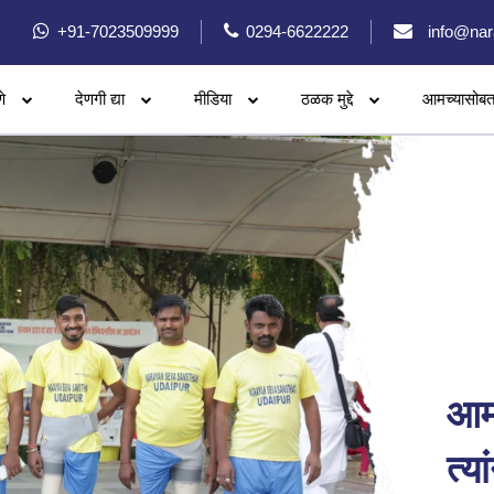
+91-7023509999
0294-6622222
info@nar
े
देणगी द्या
मीडिया
ठळक मुद्दे
आमच्यासोबत
आमच
त्य