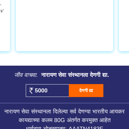
–
२४’
जीव वाचवा.
नारायण सेवा संस्थानला देणगी द्या.
देणगी द्या
नारायण सेवा संस्थानला दिलेल्या सर्व देणग्या भारतीय आयकर
कायद्याच्या कलम 80G अंतर्गत करमुक्त आहेत
धर्मादाय ओळखपत्र: AAATN4183F