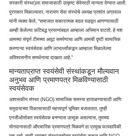
सरकारी संस्था)ला समाजासाठी उत्कृष्ट सेवेसाठी मान्यता देण्यात आली.
पुरस्कार मिळाल्यावर, नारायण सेवा संस्थेचे अध्यक्ष प्रशांत अग्रवाल
यांनी व्यक्त केले, “समाजात सकारात्मक बदल घडवून आणण्यासाठी
आम्ही केलेल्या कटिबद्ध प्रयत्नांबद्दल आम्हाला अभिमान वाटतो. हे यश
आमच्या संपूर्ण टीमच्या अतूट समर्पणाचा आणि आमची दृष्टी सामायिक
करणाऱ्या स्वयंसेवक आणि लाभार्थ्यांकडून आम्हाला मिळालेल्या
अविश्वसनीय समर्थनाचा दाखला आहे.”
मान्यताप्राप्त स्वयंसेवी संस्थांकडून मौल्यवान
अनुभव आणि प्रमाणपत्र मिळविण्यासाठी
स्वयंसेवक
अशासकीय संस्था (NGO) सामाजिक समस्या हाताळण्यासाठी आणि
समुदायाच्या विकासासाठी महत्त्वपूर्ण भूमिका बजावतात. तुम्ही
एनजीओसोबत स्वयंसेवक बनण्यास उत्सुक असल्यास, तुमच्या
योगदानासाठी औपचारिक प्रमाणपत्रे मिळवणे हा प्रमुख फायद्यांपैकी
एक आहे. तुम्ही आमच्या संस्थानसोबत स्वयंसेवा करून आणि NGO