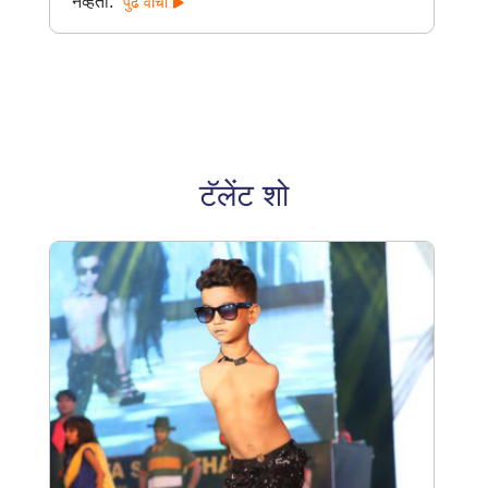
नव्हती.
पुढे वाचा
टॅलेंट शो