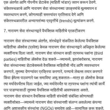
एक अंतर्गत आणि गोपनीय डेटाबेस (माहिती भांडार) जतन करून ठेवणे.
संकेतस्थळाचे आणि नारायण सेवा संस्थानच्या उपक्रमांचे मूल्यमापन व
व्यवस्थापन करणे, कोणत्याही समस्यांवर प्रतिसाद देणे आणि
संकेतस्थळावरील अभ्यागतांच्या प्रवृत्तींचे (trends) मूल्यांकन करणे.
7. नारायण सेवा संस्थानद्वारे वैयक्तिक माहितीचे प्रकटीकरण
नारायण सेवा संस्थानच्या अंतर्गत, संस्थेद्वारे संकलित केलेल्या वैयक्तिक
माहितीचा ॲक्सेस (प्रवेश) केवळ नारायण सेवा संस्थानद्वारे अधिकृत केलेल्या
व्यक्तींनाच दिला जातो. नारायण सेवा संस्थान काही त्रयस्थ पक्षांना (third
parties) माहितीचा ॲक्सेस देऊ शकते—ज्यामध्ये, इतरांबरोबरच, नारायण
सेवा संस्थानच्या डेटाबेसमध्ये वैयक्तिक माहितीची नोंद आणि व्यवस्थापन
करणारे, तुमच्या देणग्यांवर प्रक्रिया करणारे, पत्त्याचे लेबल्स तयार करणारे
किंवा ईमेल्स पाठवणारे पक्ष समाविष्ट असू शकतात—मात्र हा ॲक्सेस केवळ
त्या मर्यादेपर्यंतच दिला जाईल, ज्या मर्यादेपर्यंत या त्रयस्थ पक्षांना त्यांची कार्ये
पार पाडण्यासाठी तुमच्या वैयक्तिक माहितीची आवश्यकता असते.
नारायण सेवा संस्थान वैयक्तिक माहिती संस्थेशी संबंधित कोणत्याही
व्यक्तीसोबत—ज्यामध्ये नारायण सेवा संस्थानशी संलग्न असलेल्या कंपन्या
आणि अशासकीय संस्थांचा (NGOs) समावेश आहे—सामायिक करू शकते.