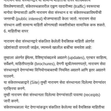
नारायण सेवा संस्थानद्वारे या सामान्य माहितीचा वापर सांख्यिकीय
विश्लेषणासाठी, संकेतस्थळावरील एकूण रहदारीच्या (traffic) स्वरूपाचा
मागोवा घेण्यासाठी आणि नारायण सेवा संस्थान व या संकेतस्थळाविषयीची
जनरुची (public interest) मोजण्यासाठी केला जातो. नारायण सेवा
संस्थान अशी सामान्य माहिती कोणत्याही व्यक्तीसोबत सामायिक करू शकते.
6. माहितीचा वापर
नारायण सेवा संस्थानद्वारे संकलित केलेली वैयक्तिक माहिती अंतर्गत
उद्देशांसाठी वापरली जाईल, ज्यामध्ये खालील बाबींचा समावेश आहे:
तुम्हाला अंतर्गत ईमेल्स, वैशिष्ट्यांबद्दलचे अद्यतने (updates), प्रचार साहित्य,
सर्वेक्षणे, माहितीपत्रके (brochures), देणगी सूची/स्मरणपत्रे, नारायण सेवा
संस्थानद्वारे देणग्यांच्या विनियोगाबाबतची नियमित अद्यतने आणि इतर अद्यतने
पाठवणे.
या संकेतस्थळाद्वारे (Site) तुम्ही नारायण सेवा संस्थानला दिलेल्या देणग्यांवर
प्रक्रिया करणे.
तुम्ही नारायण सेवा संस्थानला दिलेल्या देणग्यांसाठी पावत्या (receipts)
जारी करणे.
संकेतस्थळाला भेट देणाऱ्यांकडून संकलित केलेल्या सर्व वैयक्तिक माहितीचा