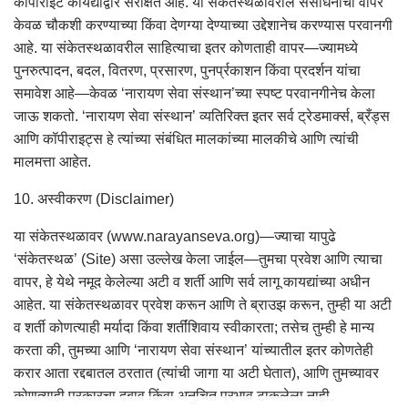
कॉपीराइट कायद्यांद्वारे संरक्षित आहे. या संकेतस्थळावरील संसाधनांचा वापर
केवळ चौकशी करण्याच्या किंवा देणग्या देण्याच्या उद्देशानेच करण्यास परवानगी
आहे. या संकेतस्थळावरील साहित्याचा इतर कोणताही वापर—ज्यामध्ये
पुनरुत्पादन, बदल, वितरण, प्रसारण, पुनर्प्रकाशन किंवा प्रदर्शन यांचा
समावेश आहे—केवळ ‘नारायण सेवा संस्थान’च्या स्पष्ट परवानगीनेच केला
जाऊ शकतो. ‘नारायण सेवा संस्थान’ व्यतिरिक्त इतर सर्व ट्रेडमार्क्स, ब्रँड्स
आणि कॉपीराइट्स हे त्यांच्या संबंधित मालकांच्या मालकीचे आणि त्यांची
मालमत्ता आहेत.
10. अस्वीकरण (Disclaimer)
या संकेतस्थळावर (www.narayanseva.org)—ज्याचा यापुढे
‘संकेतस्थळ’ (Site) असा उल्लेख केला जाईल—तुमचा प्रवेश आणि त्याचा
वापर, हे येथे नमूद केलेल्या अटी व शर्ती आणि सर्व लागू कायद्यांच्या अधीन
आहेत. या संकेतस्थळावर प्रवेश करून आणि ते ब्राउझ करून, तुम्ही या अटी
व शर्ती कोणत्याही मर्यादा किंवा शर्तींशिवाय स्वीकारता; तसेच तुम्ही हे मान्य
करता की, तुमच्या आणि ‘नारायण सेवा संस्थान’ यांच्यातील इतर कोणतेही
करार आता रद्दबातल ठरतात (त्यांची जागा या अटी घेतात), आणि तुमच्यावर
कोणत्याही प्रकारचा दबाव किंवा अनुचित प्रभाव टाकलेला नाही.