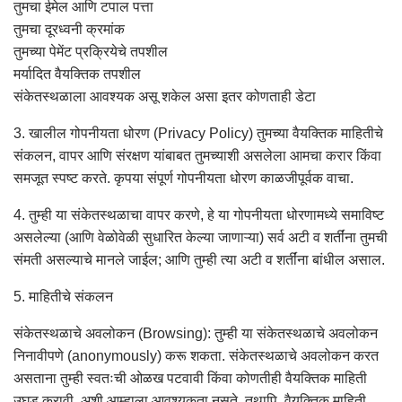
तुमचा ईमेल आणि टपाल पत्ता
तुमचा दूरध्वनी क्रमांक
तुमच्या पेमेंट प्रक्रियेचे तपशील
मर्यादित वैयक्तिक तपशील
संकेतस्थळाला आवश्यक असू शकेल असा इतर कोणताही डेटा
3. खालील गोपनीयता धोरण (Privacy Policy) तुमच्या वैयक्तिक माहितीचे
संकलन, वापर आणि संरक्षण यांबाबत तुमच्याशी असलेला आमचा करार किंवा
समजूत स्पष्ट करते. कृपया संपूर्ण गोपनीयता धोरण काळजीपूर्वक वाचा.
4. तुम्ही या संकेतस्थळाचा वापर करणे, हे या गोपनीयता धोरणामध्ये समाविष्ट
असलेल्या (आणि वेळोवेळी सुधारित केल्या जाणाऱ्या) सर्व अटी व शर्तींना तुमची
संमती असल्याचे मानले जाईल; आणि तुम्ही त्या अटी व शर्तींना बांधील असाल.
5. माहितीचे संकलन
संकेतस्थळाचे अवलोकन (Browsing): तुम्ही या संकेतस्थळाचे अवलोकन
निनावीपणे (anonymously) करू शकता. संकेतस्थळाचे अवलोकन करत
असताना तुम्ही स्वतःची ओळख पटवावी किंवा कोणतीही वैयक्तिक माहिती
उघड करावी, अशी आम्हाला आवश्यकता नसते. तथापि, वैयक्तिक माहिती