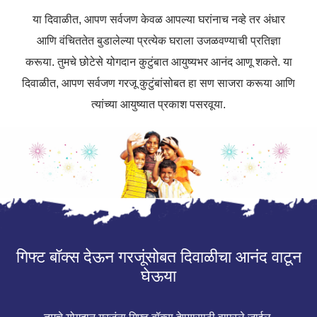
या दिवाळीत, आपण सर्वजण केवळ आपल्या घरांनाच नव्हे तर अंधार
आणि वंचिततेत बुडालेल्या प्रत्येक घराला उजळवण्याची प्रतिज्ञा
करूया. तुमचे छोटेसे योगदान कुटुंबात आयुष्यभर आनंद आणू शकते. या
दिवाळीत, आपण सर्वजण गरजू कुटुंबांसोबत हा सण साजरा करूया आणि
त्यांच्या आयुष्यात प्रकाश पसरवूया.
गिफ्ट बॉक्स देऊन गरजूंसोबत दिवाळीचा आनंद वाटून
घेऊया