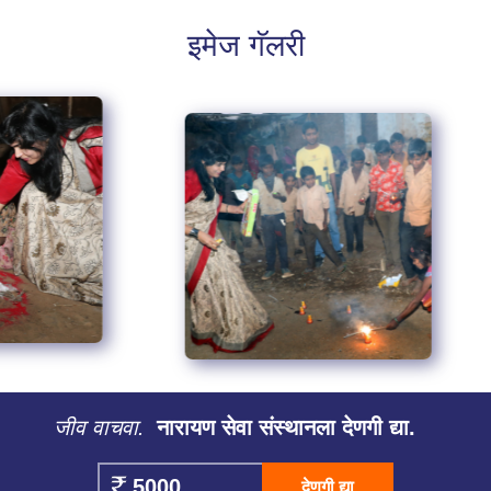
इमेज गॅलरी
जीव वाचवा.
नारायण सेवा संस्थानला देणगी द्या.
देणगी द्या