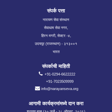
संपर्क पत्ता
नारायण सेवा संस्थान
सेवाधाम सेवा नगर,
हिरन मगरी, सेक्टर -४,
उदयपूर (राजस्थान) - ३१३००१
भारत
संपर्काची माहिती
+91-0294-6622222
+91-7023509999
info@narayanseva.org
आगामी कार्यक्रमांमध्ये दान करा
श्रावण मास (३० जुलै - २८ ऑगस्ट, २०२६)