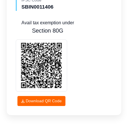
IFSC Code
SBIN0011406
Avail tax exemption under
Section 80G
Download QR Code