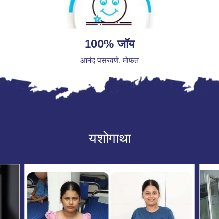
100% जॉय
आनंद पसरवणे, मोफत
यशोगाथा