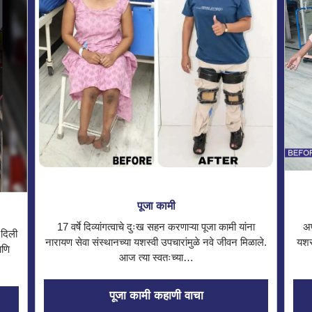
पूजा कामी
17 वर्षे दिव्यांगत्वाचे दुःख सहन करणाऱ्या पूजा कामी यांना
अप
 दिली
नारायण सेवा संस्थानच्या यशस्वी उपचारांमुळे नवे जीवन मिळाले.
यशस
आणि
आज त्या स्वतःच्या…
पूजा कामी कहाणी वाचा