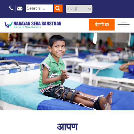
देणगी द्या
आपण