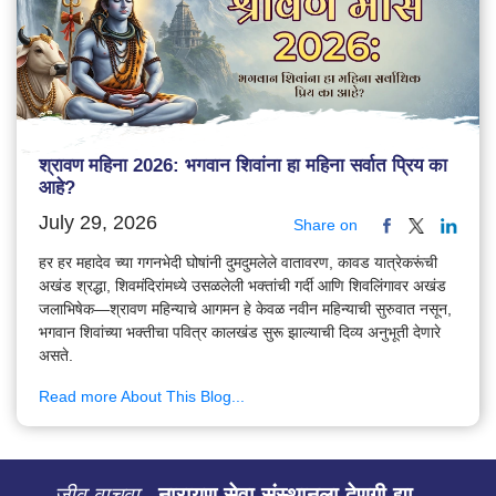
श्रावण महिना 2026: भगवान शिवांना हा महिना सर्वात प्रिय का
आहे?
July 29, 2026
Share on
हर हर महादेव च्या गगनभेदी घोषांनी दुमदुमलेले वातावरण, कावड यात्रेकरूंची
अखंड श्रद्धा, शिवमंदिरांमध्ये उसळलेली भक्तांची गर्दी आणि शिवलिंगावर अखंड
जलाभिषेक—श्रावण महिन्याचे आगमन हे केवळ नवीन महिन्याची सुरुवात नसून,
भगवान शिवांच्या भक्तीचा पवित्र कालखंड सुरू झाल्याची दिव्य अनुभूती देणारे
असते.
Read more About This Blog...
जीव वाचवा.
नारायण सेवा संस्थानला देणगी द्या.