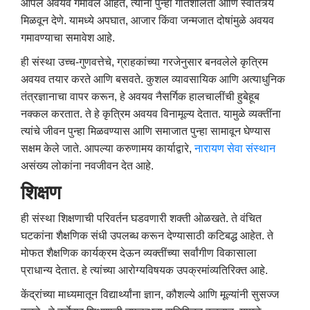
आपले अवयव गमावले आहेत, त्यांना पुन्हा गतिशीलता आणि स्वातंत्र्य
मिळवून देणे. यामध्ये अपघात, आजार किंवा जन्मजात दोषांमुळे अवयव
गमावण्याचा समावेश आहे.
ही संस्था उच्च-गुणवत्तेचे, ग्राहकांच्या गरजेनुसार बनवलेले कृत्रिम
अवयव तयार करते आणि बसवते. कुशल व्यावसायिक आणि अत्याधुनिक
तंत्रज्ञानाचा वापर करून, हे अवयव नैसर्गिक हालचालींची हुबेहूब
नक्कल करतात. ते हे कृत्रिम अवयव विनामूल्य देतात. यामुळे व्यक्तींना
त्यांचे जीवन पुन्हा मिळवण्यास आणि समाजात पुन्हा सामावून घेण्यास
सक्षम केले जाते. आपल्या करुणामय कार्याद्वारे,
नारायण
सेवा
संस्थान
असंख्य लोकांना नवजीवन देत आहे.
शिक्षण
ही संस्था शिक्षणाची परिवर्तन घडवणारी शक्ती ओळखते. ते वंचित
घटकांना शैक्षणिक संधी उपलब्ध करून देण्यासाठी कटिबद्ध आहेत. ते
मोफत शैक्षणिक कार्यक्रम देऊन व्यक्तींच्या सर्वांगीण विकासाला
प्राधान्य देतात. हे त्यांच्या आरोग्यविषयक उपक्रमांव्यतिरिक्त आहे.
केंद्रांच्या माध्यमातून विद्यार्थ्यांना ज्ञान, कौशल्ये आणि मूल्यांनी सुसज्ज