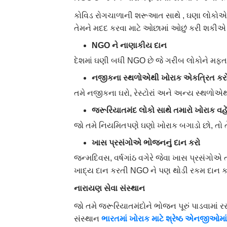
કોવિડ રોગચાળાની શરૂઆત સાથે , ઘણા લોકોએ ત
તેમને મદદ કરવા માટે ઓછામાં ઓછું કરી શકીએ છ
NGO
ને
નાણાકીય
દાન
દેશમાં ઘણી બધી NGO છે જે ગરીબ લોકોને મફત ભ
નજીકના
સ્થળોએથી
ખોરાક
એકત્રિત
કર
તમે નજીકના ઘરો, રેસ્ટોરાં અને અન્ય સ્થળો
જરૂરિયાતમંદ
લોકો
સાથે
તમારો
ખોરાક
વહે
જો તમે નિયમિતપણે ઘણો ખોરાક બગાડો છો, તો તે
ખાસ
પ્રસંગોએ
ભોજનનું
દાન
કરો
જન્મદિવસ, વર્ષગાંઠ વગેરે જેવા ખાસ પ્રસંગોએ ત
ખાદ્ય દાન કરતી NGO ને પણ થોડી રકમ દાન કરવ
નારાયણ
સેવા
સંસ્થાન
જો તમે જરૂરિયાતમંદોને ભોજન પૂરું પાડવામાં ર
સંસ્થાન
ભારતમાં
ખોરાક
માટે
શ્રેષ્ઠ
એનજીઓમાં