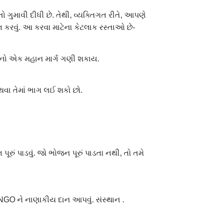
માવી દીધી છે. તેથી, વ્યક્તિગત રીતે, આપણે
 કરવું. આ કરવા માટેના કેટલાક રસ્તાઓ છે-
મદદનો એક મહાન માર્ગ ગણી શકાય.
વા તેમાં ભાગ લઈ શકો છો.
ૂરું પાડવું. જો ભોજન પૂરું પાડતા નથી, તો તમે
ા NGO ને નાણાકીય દાન આપવું. સંસ્થાન .