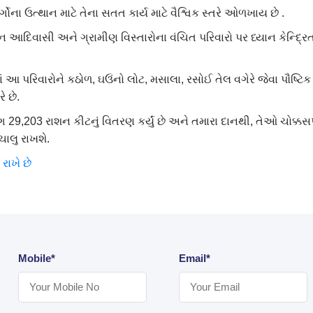
ોના ઉત્થાન માટે તેના સતત કાર્ય માટે વૈશ્વિક સ્તરે ઓળખાય છે .
આદિવાસી અને ગ્રામીણ વિસ્તારોના વંચિત પરિવારો પર ધ્યાન કેન્દ્રિ
 પરિવારોને કઠોળ, ઘઉંનો લોટ, મસાલા, રસોઈ તેલ વગેરે જેવા પૌષ્ટિક ખ
ે છે.
ભગ 29,203 રાશન કીટનું વિતરણ કર્યું છે અને તમારા દાનથી, તેઓ ચોક્
ચાલુ રાખશે.
રાખે છે
Mobile*
Email*