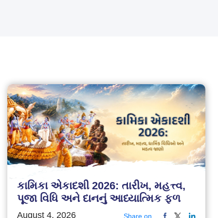
કામિકા એકાદશી 2026: તારીખ, મહત્ત્વ,
પૂજા વિધિ અને દાનનું આધ્યાત્મિક ફળ
August 4, 2026
Share on