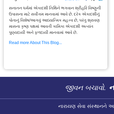
સનાતન ધર્મમાં એકાદશી તિથિને ભગવાન શ્રીહરિ વિષ્ણુની
ઉપાસના માટે સર્વોત્તમ માનવામાં આવે છે. દરેક એકાદશીનું
પોતાનું વિશેષ/આગવું આધ્યાત્મિક મહત્ત્વ છે, પરંતુ શ્રાવણ
માસના કૃષ્ણ પક્ષમાં આવતી કામિકા એકાદશી અત્યંત
પુણ્યદાયી અને ફળદાયી માનવામાં આવે છે.
Read more About This Blog...
જીવન બચાવો.
ના
નારાયણ સેવા સંસ્થાનને 