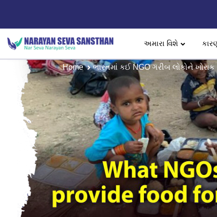
અમારા વિશે
કાર
Home
ભારતમાં કઈ NGO ગરીબ લોકોને ખોરાક પૂ