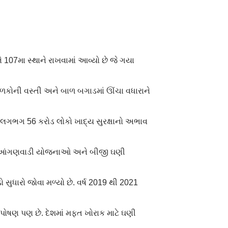
ે 107મા સ્થાને રાખવામાં આવ્યો છે જે ગયા
િત બાળકોની વસ્તી અને બાળ બગાડમાં ઊંચા વધારાને
ાં લગભગ 56 કરોડ લોકો ખાદ્ય સુરક્ષાનો અભાવ
 , આંગણવાડી યોજનાઓ અને બીજી ઘણી
થોડો સુધારો જોવા મળ્યો છે. વર્ષ 2019 થી 2021
ં પોષણ પણ છે. દેશમાં મફત ખોરાક માટે ઘણી