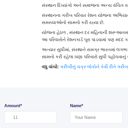
સંસ્થાન દિવ્યાંગો અને સમાજના અન્ય વંચિત વર્ગ
સંસ્થાનના​ ગરીબ પરિવાર રેશન યોજના અભિયાન 
સમસ્યાઓનો સામનો કરી રહ્યા છે.
યોજના હેઠળ , સંસ્થાન દર મહિનાની શરૂઆતમાં આ
આ પરિવારોને રેશનકાર્ડ પૂરા પાડવામાં પણ મદદ કર
અત્યાર સુધીમાં, સંસ્થાને સમગ્ર ભારતમાં લગ
સામનો કરી રહેલા ઘણા પરિવારો સુધી પહોંચવાનું 
વધુ
વાંચો
:
ગરીબીનું ચક્ર લોકોને કેવી રીતે ગરીબ 
Amount*
Name*