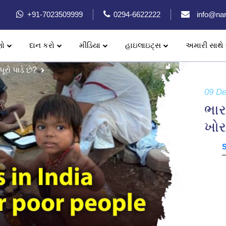
+91-7023509999
0294-6622222
info@nar
ણો
દાન કરો
મીડિયા
હાઇલાઇટ્સ
અમારી સાથે 
રો પાડે છે?
09 D
ભાર
ખોર