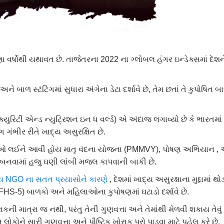
ણા વર્ષોથી યથાવત છે. તાજેતરના 2022 ના ગ્લોબલ હંગર ઇન્ડેક્સમાં દેશન
ે બાળ સ્ટંટિંગમાં સુધારા અંગેના ડેટા દર્શાવે છે, તેમ છતાં તે કુપોષ
યુરિટી એન્ડ ન્યુટ્રિશન ઇન ધ વર્લ્ડ) એ અંદાજ લગાવ્યો છે કે ભારતમ
ાગ ગંભીર રીતે ખાદ્ય અસુરક્ષિત છે.
જનાઓ લઈને આવી હોય માતૃ વંદના યોજના (PMMVY), પોષણ અભિયાન
 બનવામાં હજુ ઘણી લાંબી મજલ કાપવાની બાકી છે.
્ય NGO ના સતત પ્રયાસોને કારણે
, દેશમાં ખાદ્ય અસુરક્ષાના મુદ્દામાં 
 (NFHS-5) બાળકો અને મહિલાઓના કુપોષણમાં ઘટાડો દર્શાવે છે.
ાકની માત્રા જ નથી, પરંતુ તેની ગુણવત્તા અને તેમાંથી મેળવી શકાય તેવુ
ોકોને સારી ગુણવત્તા અને પૌષ્ટિક ખોરાક પૂરો પાડવા માટે પહેલ કરે છે.