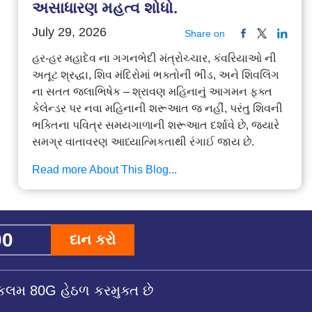
અસાધારણ મહત્વ શોધો.
July 29, 2026
Share on
હર-હર મહાદેવ ના ગગનભેદી મંત્રોચ્ચાર, કંવરિયાઓ ની
અતૂટ શ્રદ્ધા, શિવ મંદિરોમાં ભક્તોની ભીડ, અને શિવલિંગ
ના સતત જલાભિષેક – શ્રાવણ મહિનાનું આગમન ફક્ત
કેલેન્ડર પર નવા મહિનાની શરૂઆત જ નહીં, પરંતુ શિવની
ભક્તિના પવિત્ર સમયગાળાની શરૂઆત દર્શાવે છે, જ્યારે
સમગ્ર વાતાવરણ આધ્યાત્મિકતાથી રંગાઈ જાય છે.
Read more About This Blog...
દાન કરો
કલમ 80G હેઠળ કરમુક્ત છે