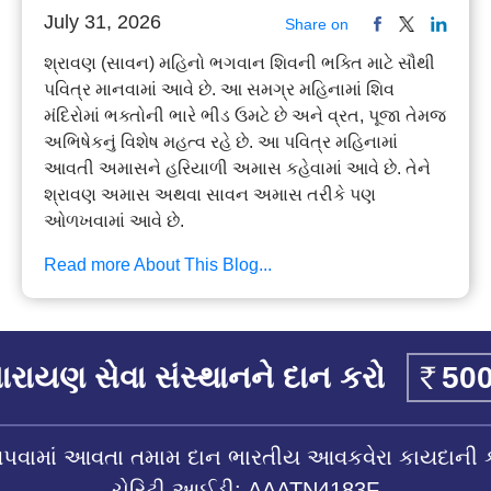
July 31, 2026
Share on
શ્રાવણ (સાવન) મહિનો ભગવાન શિવની ભક્તિ માટે સૌથી
પવિત્ર માનવામાં આવે છે. આ સમગ્ર મહિનામાં શિવ
મંદિરોમાં ભક્તોની ભારે ભીડ ઉમટે છે અને વ્રત, પૂજા તેમજ
અભિષેકનું વિશેષ મહત્વ રહે છે. આ પવિત્ર મહિનામાં
આવતી અમાસને હરિયાળી અમાસ કહેવામાં આવે છે. તેને
શ્રાવણ અમાસ અથવા સાવન અમાસ તરીકે પણ
ઓળખવામાં આવે છે.
Read more About This Blog...
રાયણ સેવા સંસ્થાનને દાન કરો
આપવામાં આવતા તમામ દાન ભારતીય આવકવેરા કાયદાની 
ચેરિટી આઈડી: AAATN4183F