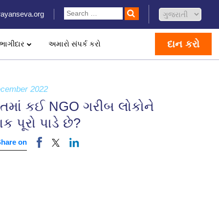
ayanseva.org
દાન કરો
ભાગીદાર
અમારો સંપર્ક કરો
ecember 2022
તમાં કઈ NGO ગરીબ લોકોને
ાક પૂરો પાડે છે?
Share on