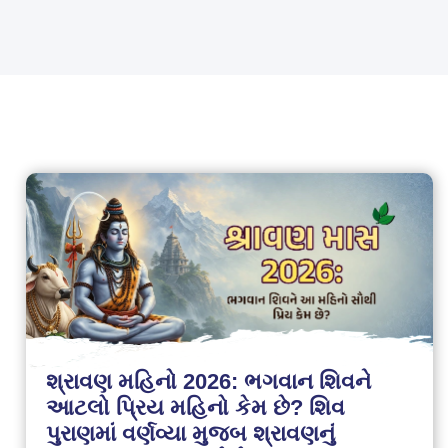
શ્રાવણ મહિનો 2026: ભગવાન શિવને
આટલો પ્રિય મહિનો કેમ છે? શિવ
પુરાણમાં વર્ણવ્યા મુજબ શ્રાવણનું