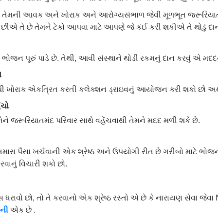
ેમની આવક અને ખોરાક અને આરોગ્યસંભાળ જેવી મૂળભૂત જરૂરિયાતો ગુ
ીએ તે છે તેમને ટેકો આપવા માટે આપણે જે કંઈ કરી શકીએ તે થોડું દાન
ોજન પૂરું પાડે છે. તેથી, આવી સંસ્થાને થોડી રકમનું દાન કરવું એ 
ો
એથી ખોરાક એકત્રિત કરતી કલેક્શન ડ્રાઇવનું આયોજન કરી શકો છો અથ
ંચો
ને જરૂરિયાતમંદ પરિવાર સાથે વહેંચવાથી તેમને મદદ મળી શકે છે.
મારા પૈસા ખર્ચવાની એક શ્રેષ્ઠ અને ઉપયોગી રીત છે ગરીબો માટે ભોજન પ
ાનું વિચારી શકો છો.
સ ધરાવો છો, તો તે કરવાનો એક શ્રેષ્ઠ રસ્તો એ છે કે નારાયણ સેવા જેવ
ની
એક છે .