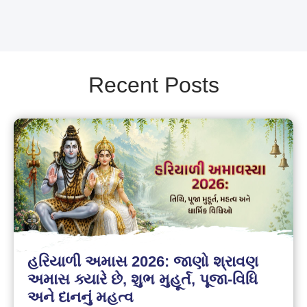
Recent Posts
હરિયાળી અમાસ 2026: જાણો શ્રાવણ
અમાસ ક્યારે છે, શુભ મુહૂર્ત, પૂજા-વિધિ
અને દાનનું મહત્વ