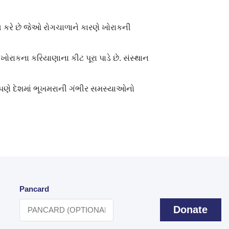
ત કરે છે જેઓ રોગચાળાને કારણે ખોરાકની
ોરાકના કરિયાણાના કીટ પૂરા પાડે છે. સંસ્થાન
કસપણે દેશમાં ભૂખમરાની ગંભીર સમસ્યાઓનો
Pancard
Donate