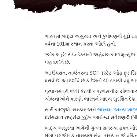
ભારતમાં ખાદ્ય અસુરક્ષા અને કુપોષણનો મુદ્દો ઘ
વર્ષના 101મા સ્થાન કરતા ઓછો હતો.
ગ્લોબલ હંગર ઇન્ડેક્સનો અહેવાલ બાળ મૃત્યુદર અન
પણ દર્શાવે છે.
આ ઉપરાંત, તાજેતરના SOFI (સ્ટેટ ઓફ ફૂડ સિક્
ધરાવે છે. આ દર્શાવે છે કે દેશનો 40 ટકાથી વધુ ભ
પ્રધાનમંત્રી જેવી કેટલીક પ્રશંસનીય યો
યોજનાઓને કારણે, ભારતને ખાદ્ય સુરક્ષિત દેશ
સારી બાજુએ, સરકાર અને
ભારતમાં અન્ય ખાદ
દરમિયાન રાષ્ટ્રીય કુટુંબ આરોગ્ય સર્વેક્ષણ-5
ખાદ્ય અસુરક્ષા અંગેની મુખ્ય સમસ્યા ફક્ત ખોર
NGO છે જેમ કે નારાયણ સેવા. સંસ્થાન જે વંચિત લ