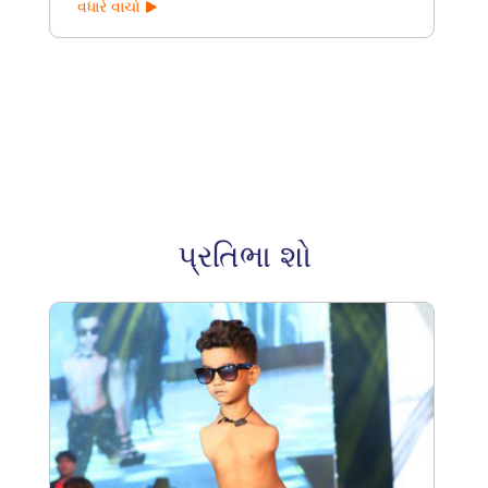
વધારે વાચો
પ્રતિભા શો