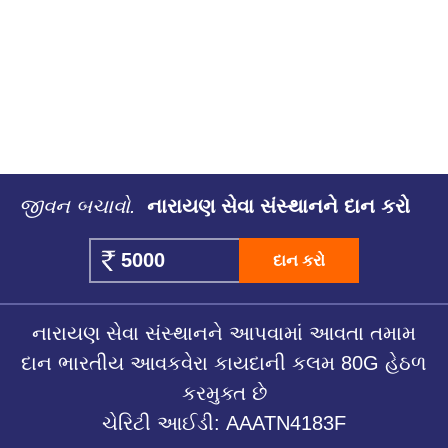
જીવન બચાવો.
નારાયણ સેવા સંસ્થાનને દાન કરો
દાન કરો
નારાયણ સેવા સંસ્થાનને આપવામાં આવતા તમામ
દાન ભારતીય આવકવેરા કાયદાની કલમ 80G હેઠળ
કરમુક્ત છે
ચેરિટી આઈડી: AAATN4183F