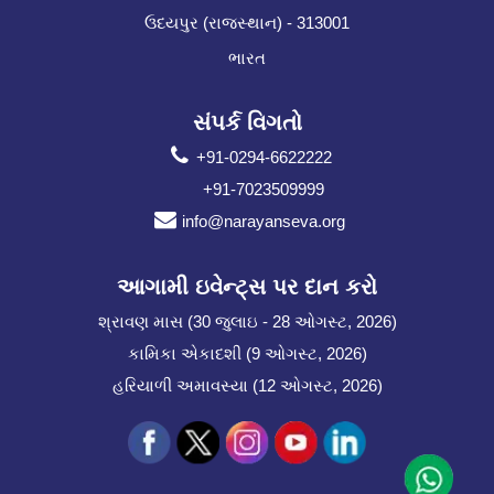
ઉદયપુર (રાજસ્થાન) - 313001
ભારત
સંપર્ક વિગતો
+91-0294-6622222
+91-7023509999
info@narayanseva.org
આગામી ઇવેન્ટ્સ પર દાન કરો
શ્રાવણ માસ (30 જુલાઇ - 28 ઓગસ્ટ, 2026)
કામિકા એકાદશી (9 ઓગસ્ટ, 2026)
હરિયાળી અમાવસ્યા (12 ઓગસ્ટ, 2026)