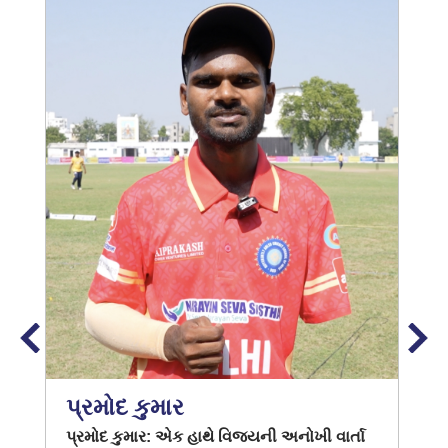
પ્રમોદ કુમાર
પ્રમોદ કુમાર: એક હાથે વિજયની અનોખી વાર્તા