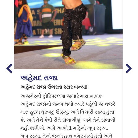
અહેમદ રાજા
અહેમદ રાજા ઉભરતા સ્ટાર બન્યા!
અજમેરની હોસ્પિટલમાં જ્યારે મારા બાળક
અહેમદ રાજાનો જન્મ થયો ત્યારે પહેલી જ નજરે
મારું હૃદય ધ્રૂજી ઊઠ્યું. અમે વિચારી રહ્યા હતા
કે, અમે તેને કેવી રીતે સંભાળીશું, અમે તેને સંભાળી
નહીં શકીએ, અમે આખો 1 મહિનો ખૂબ રડ્યા,
ખૂબ રડ્યા. તેનો જન્મ હાથ વગર થયો હતો અને