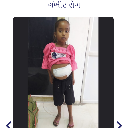
ગંભીર રોગ