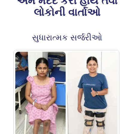
અમે મદદ કરી હોય તેવા
લોકોની વાર્તાઓ
સુધારાત્મક સર્જરીઓ