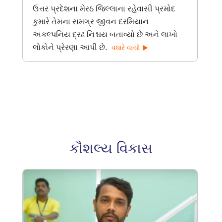
ઉત્તર પ્રદેશના મેરઠ જિલ્લાના રહેવાસી પ્રમોદ
કુમારે તેમના સમગ્ર જીવન દરમિયાન
અકલ્પનિય દ્રઢ નિશ્ચય બતાવ્યો છે અને લાખો
લોકોને પ્રેરણા આપી છે.
વધારે વાચો
કૌશલ્ય વિકાસ