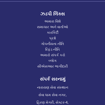
ઝડપી લિંક્સ
અમારા વિશે
સમાચાર અને વાર્તાઓ
કારકિર્દી
પ્રશ્નો
ગોપનીયતા નીતિ
રિફંડ નીતિ
અમારો સંપર્ક કરો
બ્લોગ
સીએસઆર ભાગીદારી
સંપર્ક સરનામું
નારાયણ સેવા સંસ્થાન
સેવા ધામ સેવા નગર,
હિરણ મેગરી, સેક્ટર-4,