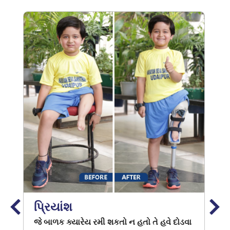
પ્રિયાંશ
જે બાળક ક્યારેય રમી શકતો ન હતો તે હવે દોડવા