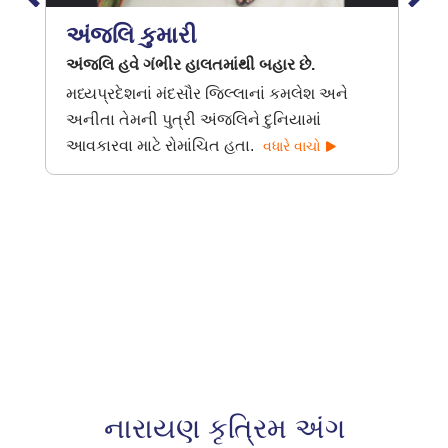
અંજલિ કુમારી
અંજલિ હવે ગંભીર હાલતમાંથી બહાર છે.
મધ્યપ્રદેશનાં મંદસૌર જિલ્લાનાં કમલેશ અને
અનીતા તેમની પુત્રી અંજલિને દુનિયામાં
આવકારવા માટે રોમાંચિત હતા.
વધારે વાચો
નારાયણ કૃત્રિમ અંગ