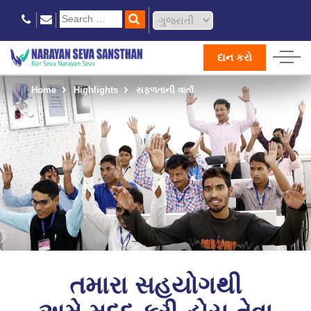
દાન કરો
Home
Highlights
સફળતાની વાર્તા
તમારા સહયોગથી