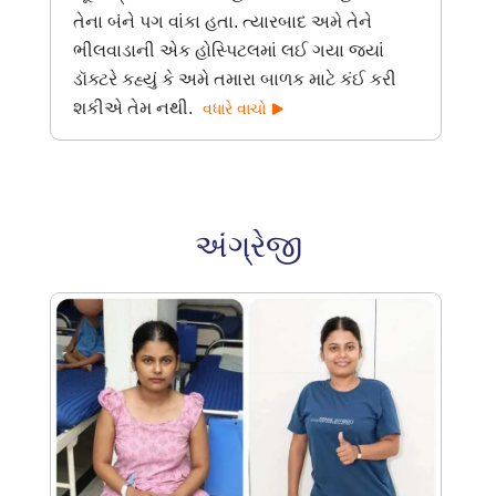
તેના બંને પગ વાંકા હતા. ત્યારબાદ અમે તેને
ભીલવાડાની એક હોસ્પિટલમાં લઈ ગયા જ્યાં
ડૉક્ટરે કહ્યું કે અમે તમારા બાળક માટે કંઈ કરી
શકીએ તેમ નથી.
વધારે વાચો
અંગ્રેજી