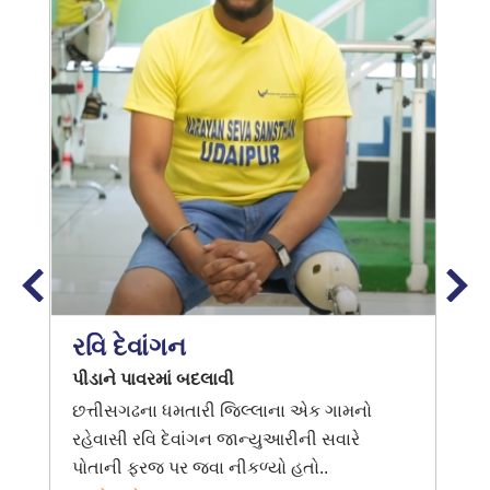
રવિ દેવાંગન
પીડાને પાવરમાં બદલાવી
છત્તીસગઢના ધમતારી જિલ્લાના એક ગામનો
રહેવાસી રવિ દેવાંગન જાન્યુઆરીની સવારે
પોતાની ફરજ પર જવા નીકળ્યો હતો..