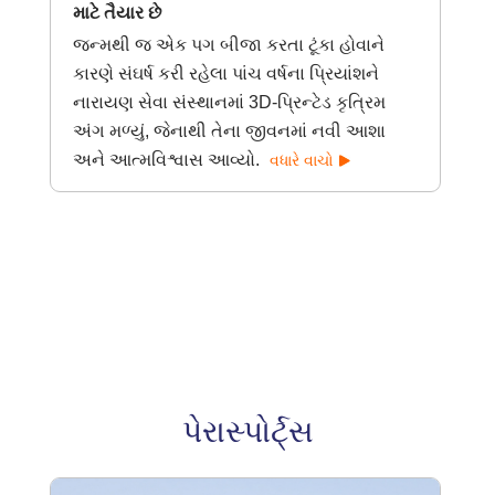
માટે તૈયાર છે
જન્મથી જ એક પગ બીજા કરતા ટૂંકા હોવાને
કારણે સંઘર્ષ કરી રહેલા પાંચ વર્ષના પ્રિયાંશને
નારાયણ સેવા સંસ્થાનમાં 3D-પ્રિન્ટેડ કૃત્રિમ
અંગ મળ્યું, જેનાથી તેના જીવનમાં નવી આશા
અને આત્મવિશ્વાસ આવ્યો.
વધારે વાચો
પેરાસ્પોર્ટ્સ