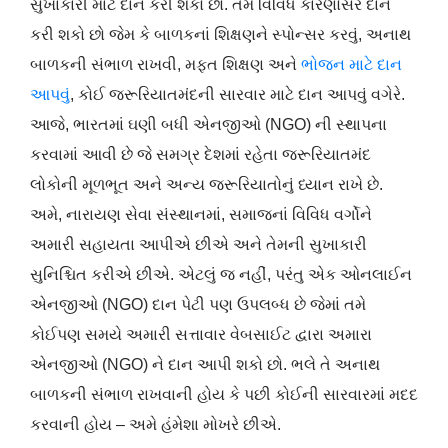
સુખાકારી માટે દાન કરી શકો છો. તમે વિવિધ કારણોસર દાન
કરી શકો છો જેમ કે બાળકનાં શિક્ષણને સ્પોન્સર કરવું, અનાથ
બાળકની સંભાળ રાખવી, મફત શિક્ષણ અને
ભોજન માટે દાન
આપવું
, કોઈ જરૂરિયાતમંદની સારવાર માટે દાન આપવું વગેરે.
આજે, ભારતમાં ઘણી બધી એનજીઓ (NGO) ની સ્થાપના
કરવામાં આવી છે જે સમગ્ર દેશમાં રહેતા જરૂરિયાતમંદ
લોકોની મૂળભૂત અને અન્ય જરૂરિયાતોનું ધ્યાન રાખે છે.
અમે, નારાયણ સેવા સંસ્થાનમાં, સમાજનાં વિવિધ વર્ગોને
અમારી સહાયતા આપીએ છીએ અને તેમની સુખાકારી
સુનિશ્ચિત કરીએ છીએ. એટલું જ નહીં, પરંતુ એક ઓનલાઈન
એનજીઓ (NGO) દાન પેટી પણ ઉપલબ્ધ છે જેમાં તમે
કોઈપણ સમયે અમારી સત્તાવાર વેબસાઈટ દ્વારા અમારા
એનજીઓ (NGO) ને દાન આપી શકો છો. ભલે તે અનાથ
બાળકની સંભાળ રાખવાની હોય કે પછી કોઈની સારવારમાં મદદ
કરવાની હોય – અમે હંમેશા મોખરે છીએ.