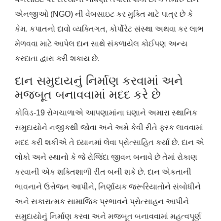
એનજીઓ (NGO) ની વેબસાઇટ કર મુક્તિ માટે પાત્ર છે કે
કેમ. કપાતનો દાવો વ્યક્તિગત, કોર્પોરેટ સંસ્થા અથવા કર લાભ
મેળવવા માટે આપેલ દાન સાથે સંકળાયેલ કોઈપણ અન્ય
કરદાતા દ્વારા કરી શકાય છે.
દાન સમુદાયનું નિર્માણ કરવામાં અને
મજબૂત બનાવવામાં મદદ કરે છે
કોવિડ-19 રોગચાળાએ આપણામાંના ઘણાને અમારા સ્થાનિક
સમુદાયોને નજીકથી જોવા અને અમે કેવી રીતે ફરક લાવવામાં
મદદ કરી શકીએ તે ધ્યાનમાં લેવા પ્રોત્સાહિત કર્યા છે. દાન એ
લોકો અને સ્થાનો કે જે રોજિંદા જીવન બનાવે છે તેમાં રોકાણ
કરવાની એક શક્તિશાળી રીત બની શકે છે. દાન એકતાની
ભાવનાને ઉત્તેજન આપીને, નિર્ણાયક જરૂરિયાતોને સંબોધીને
અને સકારાત્મક સામાજિક પ્રભાવને પ્રોત્સાહન આપીને
સમુદાયોનું નિર્માણ કરવા અને મજબૂત બનાવવામાં મહત્વપૂર્ણ