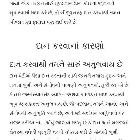
જ્યાં એક તરફ તમારું મૂલ્યવાન દાન કોઈના જીવનને
સુધારવામાં મદદ કરે છે, તો બીજી તરફ દાન કરવાથી તમને
બીજા ઘણા ફાયદા પણ થઈ શકે છે.
દાન કરવાનાં કારણો
દાન કરવાથી તમને સારું અનુભવાય છે
દાન પેટીમાં પૈસા દાન કરતાની સાથે જ તમે તમારા હૃદય અને
મનમાં ખુશી અને સંતોષની લાગણી અનુભવશો. હકીકત એ છે
કે તમે જરૂરિયાતમંદ વ્યક્તિ અથવા બાળકને મદદ કરવાથી
ખૂબ જ સશક્ત અનુભવાય છે. જે બદલામાં તમને આનંદ અને
સંતોષની અનુભૂતિ કરાવે છે, અને જો સંશોધન અહેવાલો પર
નજર કરીએ તો – એવું જાણવા મળ્યું છે કે દાન અને મગજનાં
ક્ષેત્રમાં વધેલી પ્રવૃત્તિ વચ્ચે ચોક્કસ કડી છે જેનથી ખુશી