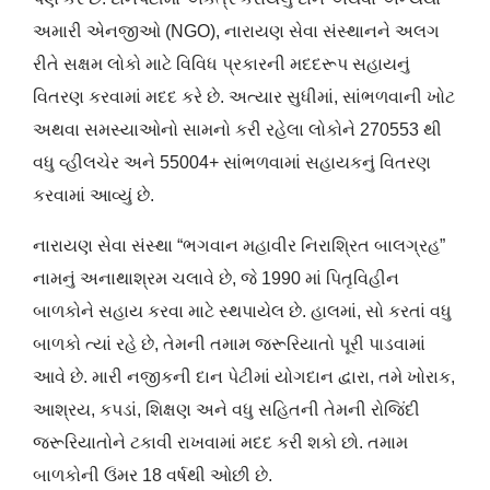
અમારી એનજીઓ (NGO), નારાયણ સેવા સંસ્થાનને અલગ
રીતે સક્ષમ લોકો માટે વિવિધ પ્રકારની મદદરૂપ સહાયનું
વિતરણ કરવામાં મદદ કરે છે. અત્યાર સુધીમાં, સાંભળવાની ખોટ
અથવા સમસ્યાઓનો સામનો કરી રહેલા લોકોને 270553 થી
વધુ વ્હીલચેર અને 55004+ સાંભળવામાં સહાયકનું વિતરણ
કરવામાં આવ્યું છે.
નારાયણ સેવા સંસ્થા “ભગવાન મહાવીર નિરાશ્રિત બાલગ્રહ”
નામનું અનાથાશ્રમ ચલાવે છે, જે 1990 માં પિતૃવિહીન
બાળકોને સહાય કરવા માટે સ્થપાયેલ છે. હાલમાં, સો કરતાં વધુ
બાળકો ત્યાં રહે છે, તેમની તમામ જરૂરિયાતો પૂરી પાડવામાં
આવે છે. મારી નજીકની દાન પેટીમાં યોગદાન દ્વારા, તમે ખોરાક,
આશ્રય, કપડાં, શિક્ષણ અને વધુ સહિતની તેમની રોજિંદી
જરૂરિયાતોને ટકાવી રાખવામાં મદદ કરી શકો છો. તમામ
બાળકોની ઉંમર 18 વર્ષથી ઓછી છે.