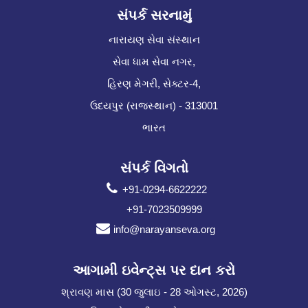
સંપર્ક સરનામું
નારાયણ સેવા સંસ્થાન
સેવા ધામ સેવા નગર,
હિરણ મેગરી, સેક્ટર-4,
ઉદયપુર (રાજસ્થાન) - 313001
ભારત
સંપર્ક વિગતો
+91-0294-6622222
+91-7023509999
info@narayanseva.org
આગામી ઇવેન્ટ્સ પર દાન કરો
શ્રાવણ માસ (30 જુલાઇ - 28 ઓગસ્ટ, 2026)