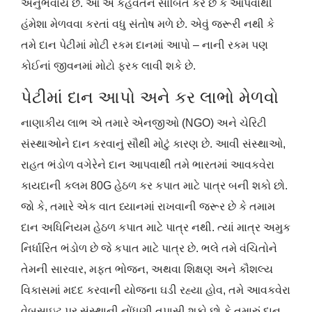
અનુભવાય છે. આ એ કહેવતને સાબિત કરે છે કે આપવાથી
હંમેશા મેળવવા કરતાં વધુ સંતોષ મળે છે. એવું જરૂરી નથી કે
તમે દાન પેટીમાં મોટી રકમ દાનમાં આપો – નાની રકમ પણ
કોઈનાં જીવનમાં મોટો ફરક લાવી શકે છે.
પેટીમાં દાન આપો અને કર લાભો મેળવો
નાણાકીય લાભ એ તમારે એનજીઓ (NGO) અને ચેરિટી
સંસ્થાઓને દાન કરવાનું સૌથી મોટું કારણ છે. આવી સંસ્થાઓ,
રાહત ભંડોળ વગેરેને દાન આપવાથી તમે ભારતમાં આવકવેરા
કાયદાની કલમ 80G હેઠળ કર કપાત માટે પાત્ર બની શકો છો.
જો કે, તમારે એક વાત ધ્યાનમાં રાખવાની જરૂર છે કે તમામ
દાન અધિનિયમ હેઠળ કપાત માટે પાત્ર નથી. ત્યાં માત્ર અમુક
નિર્ધારિત ભંડોળ છે જે કપાત માટે પાત્ર છે. ભલે તમે વંચિતોને
તેમની સારવાર, મફત ભોજન, અથવા શિક્ષણ અને કૌશલ્ય
વિકાસમાં મદદ કરવાની યોજના ઘડી રહ્યા હોવ, તમે આવકવેરા
વેબસાઇટ પર સંસ્થાની નોંધણી તપાસી શકો છો કે તમારું દાન