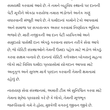
સમયથી કરવામાં આવે છે. તે તમને બહુવિધ સ્થાનો પર દાનની
પેટી મૂકીને એકઠા કરાયેલા તમારા ભંડોળને અનેક ગણું
વધારવાની મંજૂરી આપે છે. તે ધર્માદાનાં કામોને ટેકો આપવામાં
અને સમાજ પર સકારાત્મક અસર કરવામાં નિર્ણાયક ભૂમિકા
ભજવે છે. મારી નજીકની આ દાન પેટી વ્યક્તિઓ અને
સમુદાયો પાસેથી દાન એકઠું કરવાના સાધન તરીકે સેવા આપે
છે, જે ચેરિટી સંસ્થાઓને તેમની ઉમદા પહેલ માટે ભંડોળ એકઠું
કરવા સક્ષમ બનાવે છે. દાનનાં ચેરિટી કલેક્શન બોક્સનું મહત્વ
લોકો માટે વિવિધ ધર્માદા પ્રયાસોમાં યોગદાન આપવા માટે
અનુકૂળ અને સુલભ માર્ગ પ્રદાન કરવાની તેમની ક્ષમતામાં
રહેલું છે.
નારાયણ સેવા સંસ્થાનમાં, અમારી ટીમ એ સુનિશ્ચિત કરવા માટે
તેમના શ્રેષ્ઠ પ્રયાસો કરે છે કે લોકો, તેમની મૂળભૂત
જરૂરિયાતો ગમે તે હોય, મુશ્કેલી વગરનું જીવન જીવે છે.