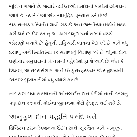
ભૂમિકા ભજવે છે. જ્યારે વ્યક્તિઓ ધર્માદાનાં કામોમાં યોગદાન
આપે છે, ત્યારે તેઓ એક સામૂહિક પ્રયાસ કરે છે જે
સકારાત્મક પરિવર્તન લાવી શકે છે અને જરૂરિયાતમંદોને મદદ
કરી શકે છે. ઉદારતાનું આ કામ સમુદાયનાં સભ્યો વચ્ચે
જોડાણો બનાવે છે, હેતુની સહિયારી ભાવના પેદા કરે છે અને વધુ
દયાળુ અને સ્થિતિસ્થાપક સમાજનું નિર્માણ કરે છે. વધુમાં, દાન
ઘણીવાર સમુદાયનાં વિકાસની પહેલોમાં ફાળો આપે છે, જેમ કે
શિક્ષણ, આરોગ્યસંભાળ અને ઈન્ફ્રાસ્ટ્રક્ચર જે સમુદાયની
એકંદર સુખાકારીમાં વધુ વધારો કરે છે.
નારાયણ સેવા સંસ્થાનની ઓનલાઈન દાન પેટીમાં નાની રકમનું
પણ દાન કરવાથી કોઈના જીવનમાં મોટો ફેરફાર થઈ શકે છે.
અનુકૂળ દાન પદ્ધતિ પસંદ કરો
ડિજિટલ ટ્રાન્ઝેક્શનનાં ઉદય સાથે, સુરક્ષિત અને અનુકૂળ