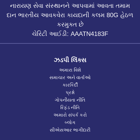
નારાયણ સેવા સંસ્થાનને આપવામાં આવતા તમામ
દાન ભારતીય આવકવેરા કાયદાની કલમ 80G હેઠળ
કરમુક્ત છે
ચેરિટી આઈડી: AAATN4183F
ઝડપી લિંક્સ
અમારા વિશે
સમાચાર અને વાર્તાઓ
કારકિર્દી
પ્રશ્નો
ગોપનીયતા નીતિ
રિફંડ નીતિ
અમારો સંપર્ક કરો
બ્લોગ
સીએસઆર ભાગીદારી