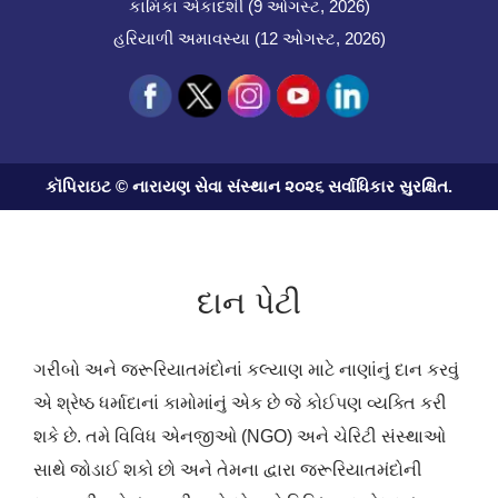
કામિકા એકાદશી (9 ઓગસ્ટ, 2026)
હરિયાળી અમાવસ્યા (12 ઓગસ્ટ, 2026)
કૉપિરાઇટ © નારાયણ સેવા સંસ્થાન ૨૦૨૬ સર્વાધિકાર સુરક્ષિત.
દાન પેટી
ગરીબો અને જરૂરિયાતમંદોનાં કલ્યાણ માટે નાણાંનું દાન કરવું
એ શ્રેષ્ઠ ધર્માદાનાં કામોમાંનું એક છે જે કોઈપણ વ્યક્તિ કરી
શકે છે. તમે વિવિધ એનજીઓ (NGO) અને ચેરિટી સંસ્થાઓ
સાથે જોડાઈ શકો છો અને તેમના દ્વારા જરૂરિયાતમંદોની