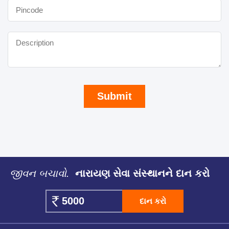
Submit
જીવન બચાવો.
નારાયણ સેવા સંસ્થાનને દાન કરો
દાન કરો