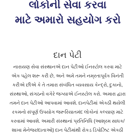
લોકોની સેવા કરવા
માટે અમારો સહયોગ કરો
દાન પેટી
નારાયણ સેવા સંસ્થાનએ દાન પેટીઓ ઈનસ્ટોલ કરવા માટે
એક પહેલ શરૂ કરી છે, અને અમે તમને નમ્રતાપૂર્વક વિનંતી
કરીએ છીએ કે તે તમારા સંબંધિત વ્યવસાય કેન્દ્રો, દુકાનો,
સંસ્થાઓ, સંગઠનો વગેરે જગ્યાએ ઈનસ્ટોલ કરો. અમારા દ્વારા
તમને દાન પેટીઓ આપવામાં આવશે. દાનપેટીમાં એકઠી થયેલી
રકમનો સંપૂર્ણ ઉપયોગ જરૂરિયાતમંદ લોકોનાં કલ્યાણ માટે
કરવામાં આવશે. અમારી સંસ્થાનાં પ્રતિનિધિ (આશ્રમ સાધક/
શાખા મેનેજર/દાતાઓ) દાન પેટીમાંથી રોકડ ડિપોઝિટ એકઠી