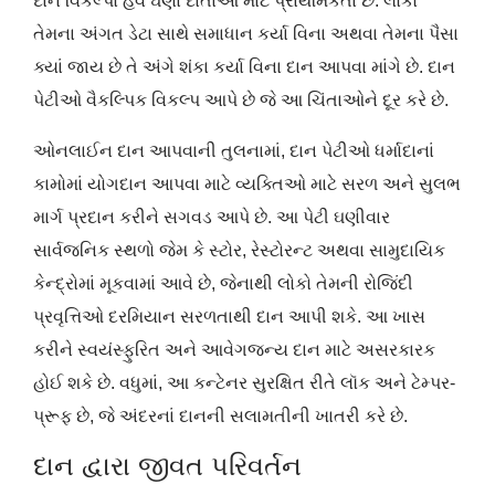
દાન વિકલ્પો હવે ઘણા દાતાઓ માટે પ્રાથમિકતા છે. લોકો
તેમના અંગત ડેટા સાથે સમાધાન કર્યા વિના અથવા તેમના પૈસા
ક્યાં જાય છે તે અંગે શંકા કર્યા વિના દાન આપવા માંગે છે. દાન
પેટીઓ વૈકલ્પિક વિકલ્પ આપે છે જે આ ચિંતાઓને દૂર કરે છે.
ઓનલાઈન દાન આપવાની તુલનામાં, દાન પેટીઓ ધર્માદાનાં
કામોમાં યોગદાન આપવા માટે વ્યક્તિઓ માટે સરળ અને સુલભ
માર્ગ પ્રદાન કરીને સગવડ આપે છે. આ પેટી ઘણીવાર
સાર્વજનિક સ્થળો જેમ કે સ્ટોર, રેસ્ટોરન્ટ અથવા સામુદાયિક
કેન્દ્રોમાં મૂકવામાં આવે છે, જેનાથી લોકો તેમની રોજિંદી
પ્રવૃત્તિઓ દરમિયાન સરળતાથી દાન આપી શકે. આ ખાસ
કરીને સ્વયંસ્ફુરિત અને આવેગજન્ય દાન માટે અસરકારક
હોઈ શકે છે. વધુમાં, આ કન્ટેનર સુરક્ષિત રીતે લૉક અને ટેમ્પર-
પ્રૂફ છે, જે અંદરનાં દાનની સલામતીની ખાતરી કરે છે.
દાન દ્વારા જીવત પરિવર્તન