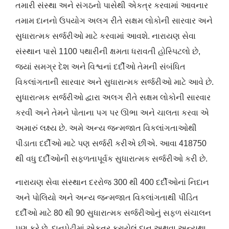
તમારી સંસ્થા અને સંગઠનો પાસેથી એકત્ર કરવામાં આવનાર
તમામ દાનનો ઉપયોગ અલગ રીતે સક્ષમ લોકોની સારવાર અને
સુધારાત્મક સર્જરીઓ માટે કરવામાં આવશે. નારાયણ સેવા
સંસ્થાન પાસે 1100 પથારીની ક્ષમતા ધરાવતી હોસ્પિટલો છે,
જ્યાં સમગ્ર દેશ અને વિશ્વનાં દર્દીઓ તેમની સંબંધિત
વિકલાંગતાની સારવાર અને સુધારાત્મક સર્જરીઓ માટે આવે છે.
સુધારાત્મક સર્જરીઓ દ્વારા અલગ રીતે સક્ષમ લોકોની સારવાર
કરવી અને તેમને પોતાના પગ પર ઊભા અને ચાલતા કરવા એ
અમારું લક્ષ્ય છે. અમે અન્ય જન્મજાત વિકલાંગતાઓથી
પીડાતા દર્દીઓ માટે પણ સર્જરી કરીએ છીએ. આવા 418750
થી વધુ દર્દીઓની સફળતાપૂર્વક સુધારાત્મક સર્જરીઓ કરી છે.
નારાયણ સેવા સંસ્થાન દરરોજ 300 થી 400 દર્દીઓનાં નિદાન
અને પોલિયો અને અન્ય જન્મજાત વિકલાંગતાથી પીડિત
દર્દીઓ માટે 80 થી 90 સુધારાત્મક સર્જરીઓનું સફળ સંચાલન
પણ કરે છે. દાનપેટીમાં એકત્ર કરાયેલું દાન અથવા અન્યથા