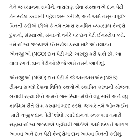
તેને જ ઘ્યાનમાં રાખીને, નારાયણ સેવા સંસ્થાનએ દાન પેટી
ઈનસ્ટોલ કરવાની પહેલ શરૂ કરી છે, અને અમે નમ્રતાપૂર્વક
વિનંતી કરીએ છીએ કે તમે તમારા સંબંધિત વ્યવસાય કેન્દ્રો,
દુકાનો, સંસ્થાઓ, સંગઠનો વગેરે પર દાન પેટી ઈનસ્ટોલ કરો.
તમે યોગ્ય જગ્યાએ ઈનસ્ટોલ કરવા માટે ઑનલાઇન
એનજીઓ (NGO) દાન પેટી માટે અરજી કરી શકો છો. આ
લાલ રંગની દાન પેટીઓ છે જે અમે તમને આપીશું.
એનજીઓ (NGO) દાન પેટી કે જે એનએસએસ(NSS)
ટીમનાં સભ્યો દેશનાં વિવિધ સ્થળોએ સ્થાપિત કરવાની યોજના
બનાવી રહ્યા છે તે અમને જરૂરિયાતમંદોને વધુ સારી અને વધુ
કાર્યક્ષમ રીતે સેવા કરવામાં મદદ કરશે. જ્યારે તમે ઓનલાઈન
‘મારી નજીક દાન પેટી’ શોધો ત્યારે દાનનાં સ્વરૂપમાં તમારી
સહાય યોગ્ય જગ્યાએ પહોંચવી જોઈએ. અમે દરેકને આગળ
આવવા અને દાન પેટી કેન્દ્રોમાં દાન આપવા વિનંતી કરીશું.