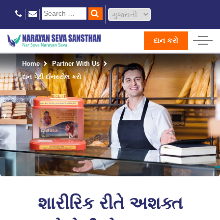
દાન કરો
Home
Partner With Us
દાન પેટી ઈનસ્ટોલ કરો
શારીરિક રીતે અશક્ત