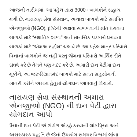
આજની તારીખમાં, આ પહેલ દ્વારા 3000+ બાળકોને સહાય
મળી છે. નારાયણ સેવા સંસ્થાન, અનાથ બાળકો માટે સમર્પિત
એનજીઓ (NGO), દૃષ્ટિની અથવા સાંભળવાની ક્ષતિ ધરાવતા
બાળકો માટે “સ્થાનિક શાળા” અને માનસિક પડકારો ધરાવતા
બાળકો માટે “એમઆર હોમ” ચલાવે છે. આ પહેલ માત્ર પરિવારો
વિનાનાં બાળકોને જ નહીં પરંતુ જેમના પરિવારો આર્થિક રીતે
સંઘર્ષ કરે છે તેમને પણ મદદ કરે છે. અમારી દાન પેટીમાં દાન
મૂકીને, આ જરૂરિયાતમંદ બાળકો માટે સતત સહયોગની
ખાતરી કરીને અમારા હેતુમાં યોગદાન આપવાનું વિચારો.
નારાયણ સેવા સંસ્થાનની અમારા
એનજીઓ (NGO) ની દાન પેટી દ્વારા
યોગદાન આપો
પૈસાની દાન પેટી એ ભંડોળ એકઠું કરવાની લોકપ્રિય અને
અસરકારક પદ્ધતિ છે જેનો ઉપયોગ સમગ્ર વિશ્વમાં લાંબા