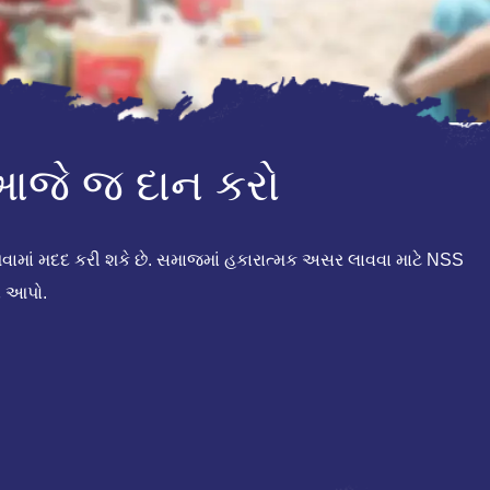
 આજે જ દાન કરો
આપવામાં મદદ કરી શકે છે. સમાજમાં હકારાત્મક અસર લાવવા માટે NSS
ન આપો.