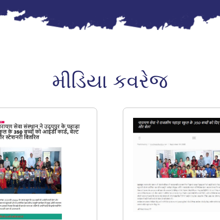
મીડિયા કવરેજ