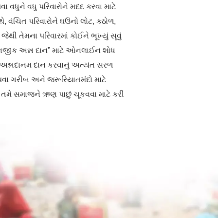
વધુને વધુ પરિવારોને મદદ કરવા માટે
, વંચિત પરિવારોને ઘઉંનો લોટ, કઠોળ,
જેથી તેમના પરિવારમાં કોઈને ભૂખ્યું સૂવું
ારી નજીક અન્ન દાન” માટે ઓનલાઈન શોધ
ન્નદાનમ દાન કરવાનું અત્યંત સરળ
 અથવા ગરીબ અને જરૂરિયાતમંદો માટે
તમે સમાજને ઋણ પાછું ચૂકવવા માટે કરી