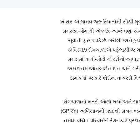
ખોરાક એ માનવ જરૂરિયાતોની સૌથી મૂળ
સમસ્યાઓમાંની એક છે. આજે પણ, સમાજ
સૂવાની ફરજ પડે છે. ગરીબી અને કુપ
કોવિડ-19 રોગચાળાએ પહેલાથી જ ગરીબ
સમયમાં નાની-મોટી નોકરીનો આધા
અન્નદાનમ ઓનલાઈન દાન અને ગરીબ પર
સમયમાં. જયારે કોરોના વાયરસે વિશ્
રોગચાળાનો ખતરો ઓછો થયો અને સામ
(GPRY) અભિયાનની મદદથી સખત જરૂરિયા
તમામ વંચિત પરિવારોને રેશનકાર્ડ પ્