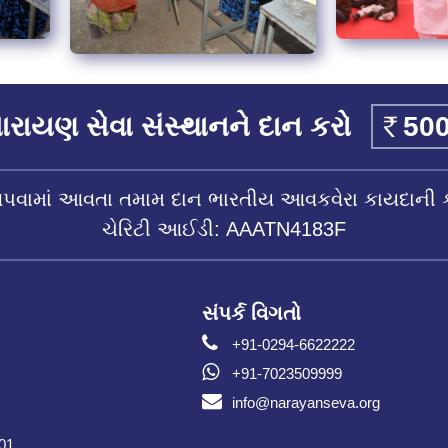
રાયણ સેવા સંસ્થાનને દાન કરો
આપવામાં આવતા તમામ દાન ભારતીય આવકવેરા કાયદાની 
ચેરિટી આઈડી: AAATN4183F
સંપર્ક વિગતો
+91-0294-6622222
+91-7023509999
info@narayanseva.org
001