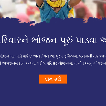
રિવારને ભોજન પૂરું પાડવા
ે ભોજન પૂરું પડી શકે છે અને તેમને આ ક્રૂર દુનિયામાં બચવાની તક 
 અન્નદાનમ દાન અથવા ગરીબ પરિવાર યોજનામાં નાની રકમનું યોગદા
દાન કરો