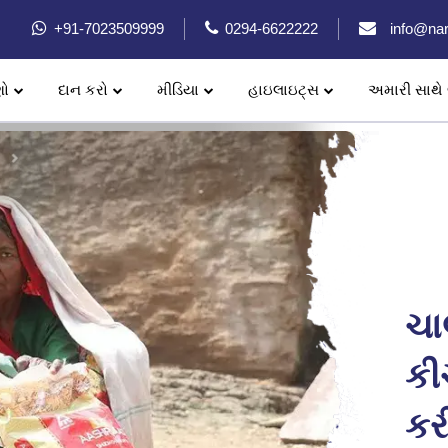
+91-7023509999
0294-6622222
info@nar
ણો
દાન કરો
મીડિયા
હાઇલાઇટ્સ
અમારી સાથે 
ચા
કી
કર