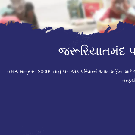
જરૂરિયાતમંદ પ
તમારું માત્ર રૂ. 2000/- નાનું દાન એક પરિવારને આખા મહિના માટ
તરફથી