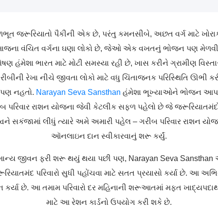
ભૂત જરૂરિયાતો પૈકીની એક છે, પરંતુ કમનસીબે, અછત વર્ગ માટે ખો
ના વંચિત વર્ગના ઘણા લોકો છે, જેઓ એક વખતનું ભોજન પણ મેળવી શ
ોષણ હંમેશા ભારત માટે મોટી સમસ્યા રહી છે, ખાસ કરીને ગ્રામીણ વિસ્તા
ીની રેખા નીચે જીવતા લોકો માટે વધુ ચિંતાજનક પરિસ્થિતિ ઊભી કરી હ
ર પણ નહતો.
Narayan Seva Sansthan
હંમેશા ભૂખ્યાઓને ભોજન આપવામા
િવાર રાશન યોજના જેવી કેટલીક સફળ પહેલો છે જે જરૂરિયાતમંદોને 
વને સકંજામાં લીધું ત્યારે અમે અમારી પહેલ – ગરીબ પરિવાર રાશન યોજના 
ઑનલાઇન દાન સ્વીકારવાનું શરૂ કર્યું.
ાન્ય જીવન ફરી શરૂ થયું થયા પછી પણ, Narayan Seva Sansthan 
તમંદ પરિવારો સુધી પહોંચવા માટે સતત પ્રયાસો કર્યા છે. આ અભિ
રદાન કર્યા છે. આ તમામ પરિવારો દર મહિનાની શરૂઆતમાં મફત ખાદ્યપદાર
માટે આ રેશન કાર્ડનો ઉપયોગ કરી શકે છે.