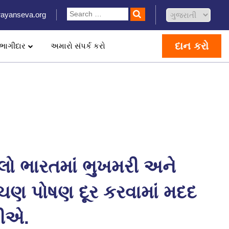
ayanseva.org
દાન કરો
ભાગીદાર
અમારો સંપર્ક કરો
લો ભારતમાં ભુખમરી અને
ચણ પોષણ દૂર કરવામાં મદદ
ીએ.