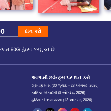
દાન કરો
કલમ 80G હેઠળ કરમુક્ત છે
આગામી ઇવેન્ટ્સ પર દાન કરો
શ્રાવણ માસ (30 જુલાઇ - 28 ઓગસ્ટ, 2026)
કામિકા એકાદશી (9 ઓગસ્ટ, 2026)
હરિયાળી અમાવસ્યા (12 ઓગસ્ટ, 2026)