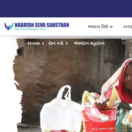
અમારા વિશે
કાર
Home
દાન કરો
અન્નદાન મહાદાન