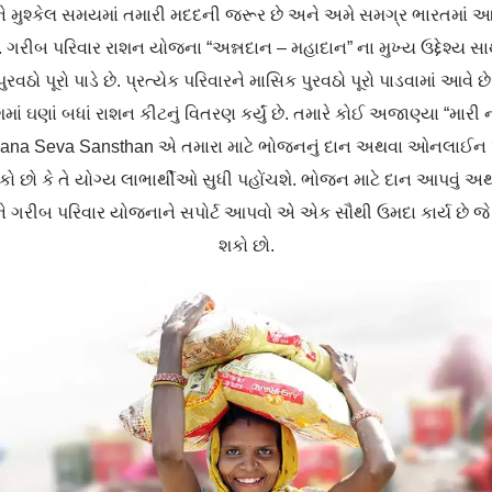
 મુશ્કેલ સમયમાં તમારી મદદની જરૂર છે અને અમે સમગ્ર ભારતમાં આવા 
ગરીબ પરિવાર રાશન યોજના “અન્નદાન – મહાદાન” ના મુખ્ય ઉદ્દેશ્ય સાથે
વઠો પૂરો પાડે છે. પ્રત્યેક પરિવારને માસિક પુરવઠો પૂરો પાડવામાં આવે છે 
શમાં ઘણાં બધાં રાશન કીટનું વિતરણ કર્યું છે. તમારે કોઈ અજાણ્યા “મ
yana Seva Sansthan એ તમારા માટે ભોજનનું દાન અથવા ઓનલાઈન અ
રી શકો છો કે તે યોગ્ય લાભાર્થીઓ સુધી પહોંચશે. ભોજન માટે દાન આપવું
ગરીબ પરિવાર યોજનાને સપોર્ટ આપવો એ એક સૌથી ઉમદા કાર્ય છે જે 
શકો છો.