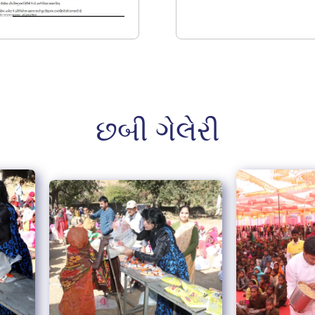
છબી ગેલેરી