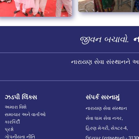
જીવન બચાવો.
ના
નારાયણ સેવા સંસ્થાનને 
ઝડપી લિંક્સ
સંપર્ક સરનામું
અમારા વિશે
નારાયણ સેવા સંસ્થાન
સમાચાર અને વાર્તાઓ
સેવા ધામ સેવા નગર,
કારકિર્દી
હિરણ મેગરી, સેક્ટર-4,
પ્રશ્નો
ગોપનીયતા નીતિ
ઉદયપુર (રાજસ્થાન) - 313