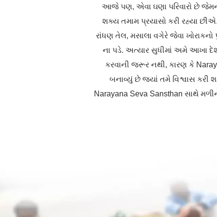
આજે પણ, એવા ઘણા પરિવારો છે જેમને
શક્ય તમામ પ્રયાસો કરી રહ્યા છીએ. 
રાંધણ તેલ, મસાલા વગેરે જેવા ખોરાકનો પુર
ના પડે. અત્યાર સુધીમાં અમે આખા દે
કરવાની જરૂર નથી, કારણ કે Nara
બનાવ્યું છે જ્યાં તમે વિશ્વાસ ક
Narayana Seva Sansthan સાથે મળીને 