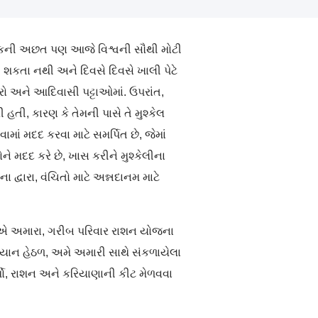
રાકની અછત પણ આજે વિશ્વની સૌથી મોટી
કતા નથી અને દિવસે દિવસે ખાલી પેટે
રો અને આદિવાસી પટ્ટાઓમાં. ઉપરાંત,
તી, કારણ કે તેમની પાસે તે મુશ્કેલ
ં મદદ કરવા માટે સમર્પિત છે, જેમાં
મદદ કરે છે, ખાસ કરીને મુશ્કેલીના
દ્વારા, વંચિતો માટે અન્નદાનમ માટે
એ અમારા, ગરીબ પરિવાર રાશન યોજના
યાન હેઠળ, અમે અમારી સાથે સંકળાયેલા
્થો, રાશન અને કરિયાણાની કીટ મેળવવા