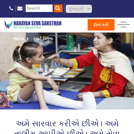
દાન કરો
Home
સ્માર્ટ વિલેજ
અમે સારવાર કરીએ છીએ। અમે
તાલીમ આપીએ છીએ। અમે સેવા