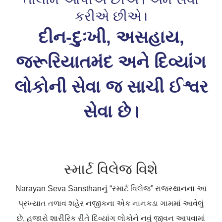
કરીએ છીએ।
દીન-દુઃખી, અસહાય,
જરૂરિયાતમંદ અને દિવ્યાંગ
લોકોની સેવા જ સાચી ઈશ્વર
સેવા છે।
સ્માર્ટ વિલેજ વિશે
Narayan Seva Sansthanનું “સ્માર્ટ વિલેજ” રાજસ્થાનના આ
પ્રખ્યાત તળાવ શહેર નજીકના એક નાનકડા ગામમાં આવેલું
છે, હજારો શારીરિક રીતે દિવ્યાંગ લોકોને નવું જીવન આપવામાં