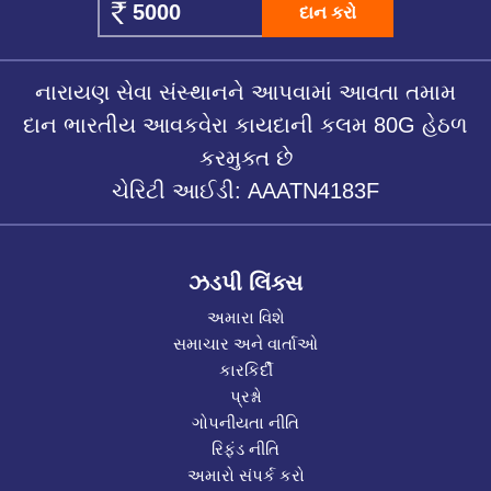
દાન કરો
નારાયણ સેવા સંસ્થાનને આપવામાં આવતા તમામ
દાન ભારતીય આવકવેરા કાયદાની કલમ 80G હેઠળ
કરમુક્ત છે
ચેરિટી આઈડી: AAATN4183F
ઝડપી લિંક્સ
અમારા વિશે
સમાચાર અને વાર્તાઓ
કારકિર્દી
પ્રશ્નો
ગોપનીયતા નીતિ
રિફંડ નીતિ
અમારો સંપર્ક કરો