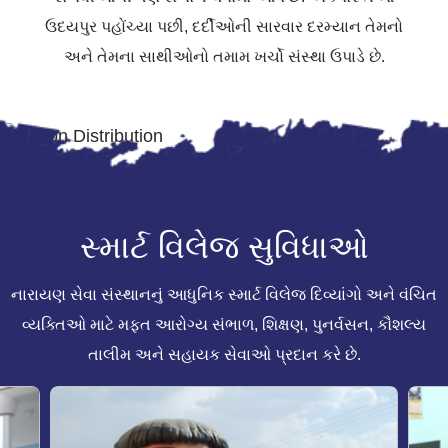
ઉદયપુર પહોંચ્યા પછી, દર્દીઓની સારવાર દરમ્યાન તેમનો
અને તેમના સાથીઓનો તમામ ખર્ચો સંસ્થા ઉપાડે છે.
સ્માર્ટ વિલેજ
સુવિધાઓ
નારાયણ સેવા સંસ્થાનનું આધુનિક સ્માર્ટ વિલેજ દિવ્યાંગો અને વંચિત
વ્યક્તિઓ માટે મફત આરોગ્ય સંભાળ, શિક્ષણ, પુનર્વસન, કૌશલ્ય
તાલીમ અને સહાયક સેવાઓ પ્રદાન કરે છે.