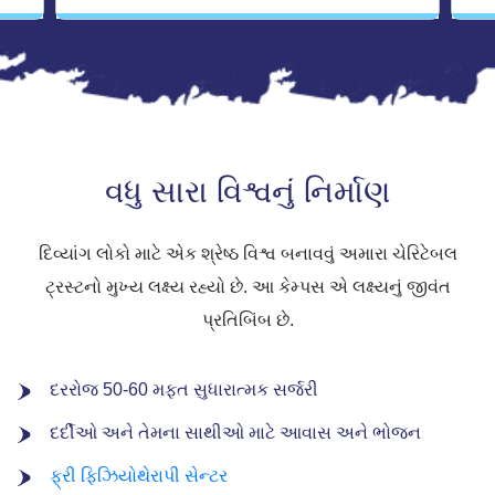
વધુ સારા વિશ્વનું નિર્માણ
દિવ્યાંગ લોકો માટે એક શ્રેષ્ઠ વિશ્વ બનાવવું અમારા ચેરિટેબલ
ટ્રસ્ટનો મુખ્ય લક્ષ્ય રહ્યો છે. આ કેમ્પસ એ લક્ષ્યનું જીવંત
પ્રતિબિંબ છે.
દરરોજ 50-60 મફત સુધારાત્મક સર્જરી
દર્દીઓ અને તેમના સાથીઓ માટે આવાસ અને ભોજન
ફ્રી ફિઝિયોથેરાપી સેન્ટર