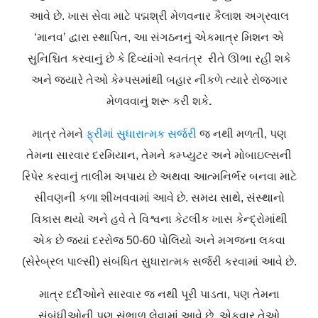
આવે છે. ખાસ સેવા માટે પદ્મશ્રી મેળવનાર કૈલાશ અગ્રવાલ
‘માનવ’ દ્વારા સ્થાપિત, આ સંગઠનનું એકમાત્ર મિશન એ
સુનિશ્ચિત કરવાનું છે કે દિવ્યાંગો સ્વતંત્ર રીતે ઊભા રહી શકે
અને જ્યારે તેઓ કેમ્પસમાંથી બહાર નીકળે ત્યારે રોજગાર
મેળવવાનું શરૂ કરી શકે
.
માત્ર તેમને
ફ્રીમાં સુધારાત્મક સર્જરી
જ નથી મળતી, પણ
તેમના સારવાર દરમિયાન, તેમને કમ્પ્યુટર અને મોબાઇલ્સની
રિપેર કરવાનું તાલીમ અપાય છે અથવા આત્મનિર્ભર બનવા માટે
સીવણની કળા શીખવવામાં આવે છે. સમય સાથે, સંસ્થાનો
વિકાસ થયો અને હવે તે વિશ્વના કેટલીક ખાસ કેન્દ્રોમાંથી
એક છે જ્યાં દરરોજ 50-60 પોલિયો અને મગજના લકવા
(સેરેબ્રલ પાલ્સી) સંબંધિત સુધારાત્મક સર્જરી કરવામાં આવે છે.
માત્ર દર્દીઓને સારવાર જ નથી પૂરી પાડતા, પણ તેમના
સંબંધીઓની પણ સંભાળ લેવામાં આવે છે. એકવાર તેઓ