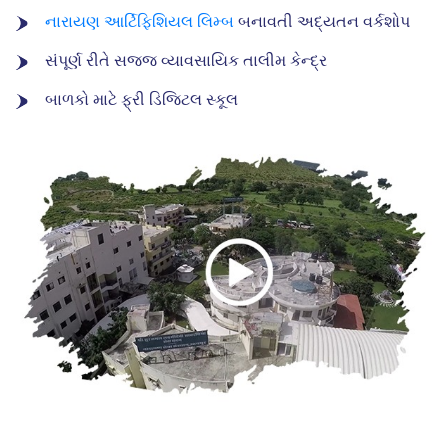
નારાયણ આર્ટિફિશિયલ લિમ્બ
બનાવતી અદ્યતન વર્કશોપ
સંપૂર્ણ રીતે સજ્જ વ્યાવસાયિક તાલીમ કેન્દ્ર
બાળકો માટે ફ્રી ડિજિટલ સ્કૂલ