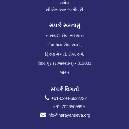
બ્લોગ
સીએસઆર ભાગીદારી
સંપર્ક સરનામું
નારાયણ સેવા સંસ્થાન
સેવા ધામ સેવા નગર,
હિરણ મેગરી, સેક્ટર-4,
ઉદયપુર (રાજસ્થાન) - 313001
ભારત
સંપર્ક વિગતો
+91-0294-6622222
+91-7023509999
info@narayanseva.org