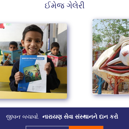
ઈમેજ ગેલેરી
જીવન બચાવો.
નારાયણ સેવા સંસ્થાનને દાન કરો