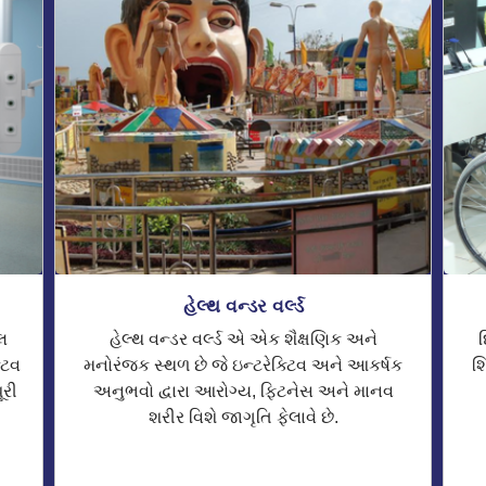
હેલ્થ વન્ડર વર્લ્ડ
લ
હેલ્થ વન્ડર વર્લ્ડ એ એક શૈક્ષણિક અને
દ
ટિવ
મનોરંજક સ્થળ છે જે ઇન્ટરેક્ટિવ અને આકર્ષક
શ
ૂરી
અનુભવો દ્વારા આરોગ્ય, ફિટનેસ અને માનવ
શરીર વિશે જાગૃતિ ફેલાવે છે.