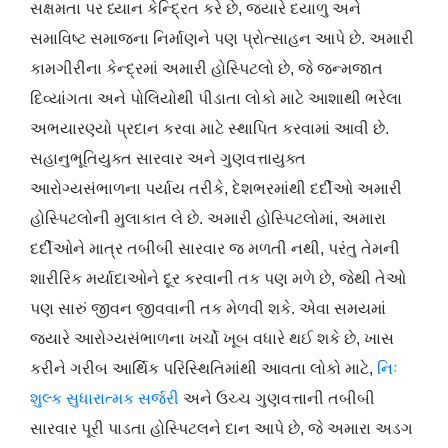
સક્ષમતા પર ધ્યાન કેન્દ્રિત કરે છે, જ્યારે દયાળુ અને
સમાવિષ્ટ સમાજના નિર્માણને પણ પ્રોત્સાહન આપે છે. અમારી
કામગીરીના કેન્દ્રમાં અમારી હોસ્પિટલો છે, જે જન્મજાત
દિવ્યાંગતા અને પોલિયોથી પીડાતા લોકો માટે આશાથી ભરેલા
અભયારણ્યો પ્રદાન કરવા માટે સ્થાપિત કરવામાં આવી છે.
સહાનુભૂતિયુક્ત સારવાર અને ગુણવત્તાયુક્ત
આરોગ્યસંભાળના પર્યાય તરીકે, દેશભરમાંથી દર્દીઓ અમારી
હોસ્પિટલોની મુલાકાત લે છે. અમારી હોસ્પિટલોમાં, અમારા
દર્દીઓને માત્ર તબીબી સારવાર જ મળતી નથી, પરંતુ તેમની
શારીરિક મર્યાદાઓને દૂર કરવાની તક પણ મળે છે, જેથી તેઓ
પણ સારું જીવન જીવવાની તક મેળવી શકે. એવા સમયમાં
જ્યારે આરોગ્યસંભાળના ખર્ચો ખૂબ વધારે થઈ શકે છે, ખાસ
કરીને ગરીબ આર્થિક પરિસ્થિતિમાંથી આવતા લોકો માટે,
નિઃ
શુલ્ક સુધારાત્મક સર્જરી
અને ઉચ્ચ ગુણવત્તાની તબીબી
સારવાર પૂરી પાડતા હોસ્પિટલને દાન આપે છે, જે અમારા અડગ