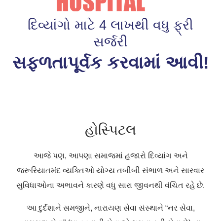
દિવ્યાંગો માટે 4 લાખથી વધુ ફ્રી
સર્જરી
સફળતાપૂર્વક કરવામાં આવી!
હોસ્પિટલ
આજે પણ, આપણા સમાજમાં હજારો દિવ્યાંગ અને
જરૂરિયાતમંદ વ્યક્તિઓ યોગ્ય તબીબી સંભાળ અને સારવાર
સુવિધાઓના અભાવને કારણે વધુ સારા જીવનથી વંચિત રહે છે.
આ દુર્દશાને સમજીને, નારાયણ સેવા સંસ્થાને “નર સેવા,