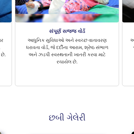
સંપૂર્ણ સજ્જ વોર્ડ
લર
આધુનિક સુવિધાઓ અને સ્વચ્છ વાતાવરણ
આ
ળ
ધરાવતા વોર્ડ, જે દર્દીના આરામ, શ્રેષ્ઠ સંભાળ
છે.
અને ઝડપી સ્વસ્થતાની ખાતરી કરવા માટે
રચાયેલ છે.
છબી ગેલેરી