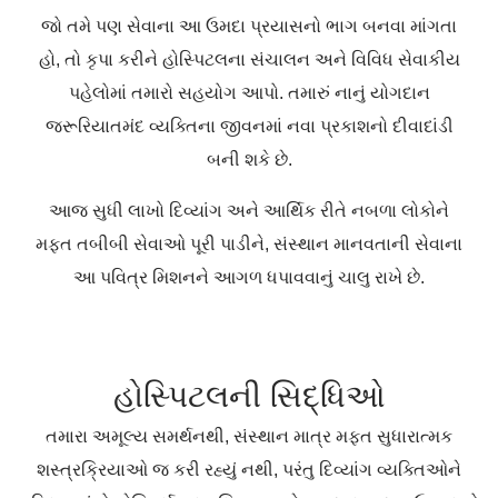
જો તમે પણ સેવાના આ ઉમદા પ્રયાસનો ભાગ બનવા માંગતા
હો, તો કૃપા કરીને હોસ્પિટલના સંચાલન અને વિવિધ સેવાકીય
પહેલોમાં તમારો સહયોગ આપો. તમારું નાનું યોગદાન
જરૂરિયાતમંદ વ્યક્તિના જીવનમાં નવા પ્રકાશનો દીવાદાંડી
બની શકે છે.
આજ સુધી લાખો દિવ્યાંગ અને આર્થિક રીતે નબળા લોકોને
મફત તબીબી સેવાઓ પૂરી પાડીને, સંસ્થાન માનવતાની સેવાના
આ પવિત્ર મિશનને આગળ ધપાવવાનું ચાલુ રાખે છે.
હોસ્પિટલની સિદ્ધિઓ
તમારા અમૂલ્ય સમર્થનથી, સંસ્થાન માત્ર મફત સુધારાત્મક
શસ્ત્રક્રિયાઓ જ કરી રહ્યું નથી, પરંતુ દિવ્યાંગ વ્યક્તિઓને