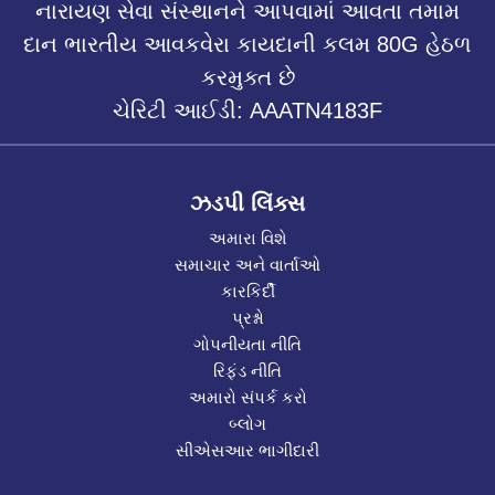
નારાયણ સેવા સંસ્થાનને આપવામાં આવતા તમામ
દાન ભારતીય આવકવેરા કાયદાની કલમ 80G હેઠળ
કરમુક્ત છે
ચેરિટી આઈડી: AAATN4183F
ઝડપી લિંક્સ
અમારા વિશે
સમાચાર અને વાર્તાઓ
કારકિર્દી
પ્રશ્નો
ગોપનીયતા નીતિ
રિફંડ નીતિ
અમારો સંપર્ક કરો
બ્લોગ
સીએસઆર ભાગીદારી