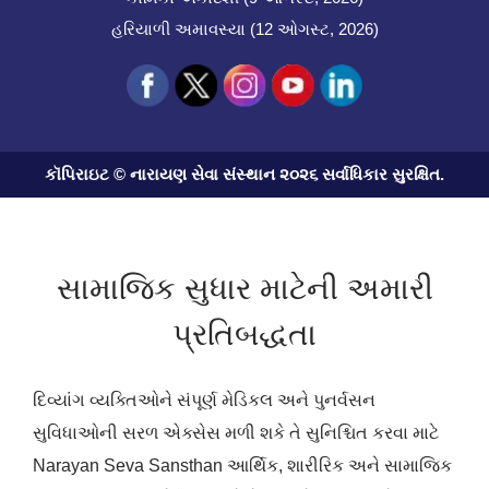
હરિયાળી અમાવસ્યા (12 ઓગસ્ટ, 2026)
કૉપિરાઇટ © નારાયણ સેવા સંસ્થાન ૨૦૨૬ સર્વાધિકાર સુરક્ષિત.
સામાજિક સુધાર માટેની અમારી
પ્રતિબદ્ધતા
દિવ્યાંગ વ્યક્તિઓને સંપૂર્ણ મેડિકલ અને પુનર્વસન
સુવિધાઓની સરળ એક્સેસ મળી શકે તે સુનિશ્ચિત કરવા માટે
Narayan Seva Sansthan આર્થિક, શારીરિક અને સામાજિક