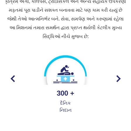
કૃત્રિમ અંગો, કેલિપર્સ, ટ્રાઇસિકલ અને અન્ય સહાયક ઉપકરણો
મફતમાં પૂરા પાડીને સશક્ત બનાવવા માટે પણ કામ કરી રહ્યું છે
જેથી તેઓ આત્મનિર્ભર બને. સેવા, સમર્પણ અને કરુણામાં રહેલા
આ મિશનમાં તમારા સમર્થન દ્વારા પ્રાપ્ત થયેલી કેટલીક મુખ્ય
સિદ્ધિઓ નીચે મુજબ છે:
300
+
દૈનિક
નિદાન