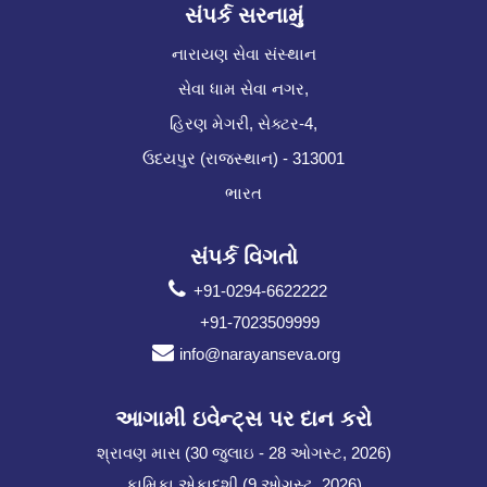
સંપર્ક સરનામું
નારાયણ સેવા સંસ્થાન
સેવા ધામ સેવા નગર,
હિરણ મેગરી, સેક્ટર-4,
ઉદયપુર (રાજસ્થાન) - 313001
ભારત
સંપર્ક વિગતો
+91-0294-6622222
+91-7023509999
info@narayanseva.org
આગામી ઇવેન્ટ્સ પર દાન કરો
શ્રાવણ માસ (30 જુલાઇ - 28 ઓગસ્ટ, 2026)
કામિકા એકાદશી (9 ઓગસ્ટ, 2026)