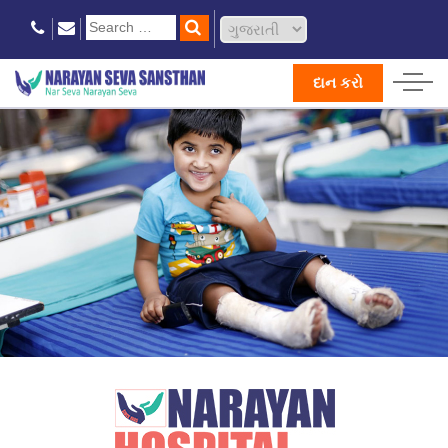
દાન કરો