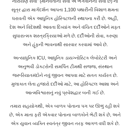
નારાયણ સેવા” (માનવતાની સેવા એ ભગવાનની સેવા છે) ના
સૂત્ર દ્વારા માર્ગદર્શન આપતા 1,100 પથારીની વિશાળ ક્ષમતા
ધરાવતી એક આધુનિક હોસ્પિટલની સ્થાપના કરી છે. અહીં,
દેશ અને વિદેશથી આવતા દિવ્યાંગ અને વંચિત દર્દીઓને મફત
સુધારાત્મક શસ્ત્રક્રિયાઓ મળે છે. દર્દીઓની સેવા, કરુણા
અને હૂંફની ભાવનાથી સારવાર કરવામાં આવે છે.
અત્યાધુનિક ICU, આધુનિક ડાયગ્નોસ્ટિક લેબોરેટરી અને
અનુભવી ડોકટરોની સમર્પિત ટીમથી સજ્જ, સંસ્થાન
જરૂરિયાતમંદોને નવું જીવન આપવા માટે સતત કાર્યરત છે.
મુલાકાત લેતા હજારો દર્દીઓ માટે, આ હોસ્પિટલ આશા અને
આત્મવિશ્વાસનું નવું પ્રવેશદ્વાર બની ગઈ છે.
તમારા સહયોગથી, એક બાળક પોતાના પગ પર ઊભું રહી શકે
છે, એક માતા ફરી એકવાર પોતાના બાળકોને ભેટી શકે છે, અને
એક યુવાન વ્યક્તિ સ્વતંત્ર જીવન તરફ આગળ વધી શકે છે.