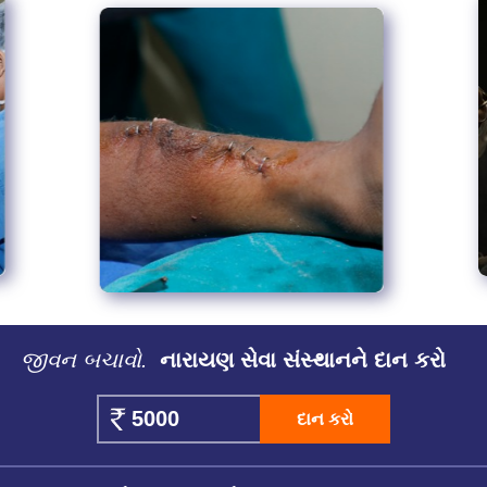
જીવન બચાવો.
નારાયણ સેવા સંસ્થાનને દાન કરો
દાન કરો