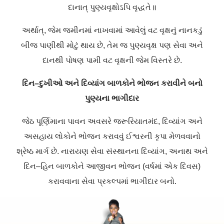
દાનાત્
પુણ્યવૃક્ષોઽપિ
વૃદ્ધતે
॥
અર્થાત્
,
જેમ
જમીનમાં
નાખવામાં
આવેલું
વટ
વૃક્ષનું
નાનકડું
બીજ
પાણીથી
મોટું
થાય
છે
,
તેમ
જ
પુણ્યવૃક્ષ
પણ
સેવા
અને
દાનથી
પોષણ
પામી
વટ
વૃક્ષની
જેમ
વિસ્તરે
છે
.
દિન
–
દુખીઓ
અને
દિવ્યાંગ
બાળકોને
ભોજન
કરાવીને
બનો
પુણ્યના
ભાગીદાર
જેઠ
પૂર્ણિમાના
પાવન
અવસરે
જરૂરિયાતમંદ
,
દિવ્યાંગ
અને
અસહાય
લોકોને
ભોજન
કરાવવું
ઈશ્વરની
કૃપા
મેળવવાનો
શ્રેષ્ઠ
માર્ગ
છે
.
નારાયણ
સેવા
સંસ્થાનના
દિવ્યાંગ
,
અનાથ
અને
દિન
–
હિન
બાળકોને
આજીવન
ભોજન
(
વર્ષમાં
એક
દિવસ
)
કરાવવાના
સેવા
પ્રકલ્પમાં
ભાગીદાર
બનો
.