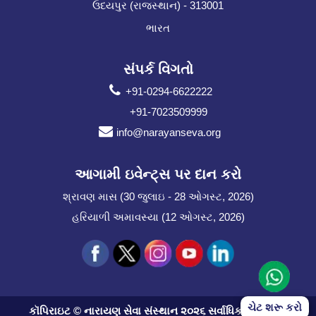
ઉદયપુર (રાજસ્થાન) - 313001
ભારત
સંપર્ક વિગતો
+91-0294-6622222
+91-7023509999
info@narayanseva.org
આગામી ઇવેન્ટ્સ પર દાન કરો
શ્રાવણ માસ (30 જુલાઇ - 28 ઓગસ્ટ, 2026)
હરિયાળી અમાવસ્યા (12 ઓગસ્ટ, 2026)
ચેટ શરૂ કરો
કૉપિરાઇટ © નારાયણ સેવા સંસ્થાન ૨૦૨૬ સર્વાધિકાર સુરક્ષિત.