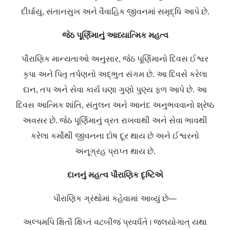
દીર્ઘાયુ
,
સંતાનસુખ
અને
વૈવાહિક
જીવનમાં
સમૃદ્ધિ
આપે
છે
.
જેઠ
પૂર્ણિમાનું
આધ્યાત્મિક
મહત્વ
પૌરાણિક
માન્યતાઓ
અનુસાર
,
જેઠ
પૂર્ણિમાનો
દિવસ
ઈશ્વર
કૃપા
અને
પિતૃ
તર્પણનો
અદ્ભુત
સંગમ
છે
.
આ
દિવસે
કરેલા
દાન
,
તપ
અને
સેવા
કાર્ય
ઘણા
ગુણો
પુણ્ય
ફળ
આપે
છે
.
આ
દિવસ
આત્મિક
શાંતિ
,
સંતુલન
અને
આનંદ
અનુભવવાનો
શ્રેષ્ઠ
અવસર
છે
.
જેઠ
પૂર્ણિમાનું
વ્રત
રાખવાથી
અને
સેવા
ભાવથી
કરેલા
કર્મોથી
જીવનના
દોષ
દૂર
થાય
છે
અને
ઈશ્વરનો
અનૂગ્રહ
પ્રાપ્ત
થાય
છે
.
દાનનું
મહત્વ
પૌરાણિક
દૃષ્ટિએ
પૌરાણિક
ગ્રંથોમાં
કહેવામાં
આવ્યું
છે
—
અલ્પમપિ
ક્ષિતૌ
ક્ષિપ્તં
વટબીજં
પ્રવર્ધતે
।
જલયોગાત્
યથા