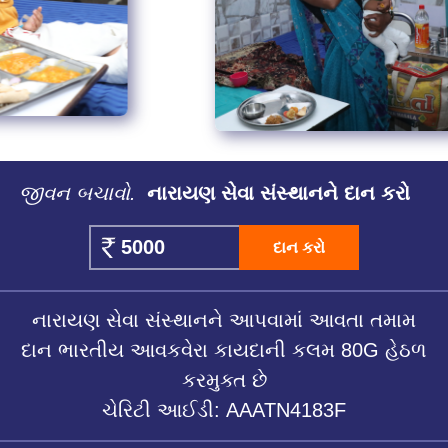
જીવન બચાવો.
નારાયણ સેવા સંસ્થાનને દાન કરો
દાન કરો
નારાયણ સેવા સંસ્થાનને આપવામાં આવતા તમામ
દાન ભારતીય આવકવેરા કાયદાની કલમ 80G હેઠળ
કરમુક્ત છે
ચેરિટી આઈડી: AAATN4183F