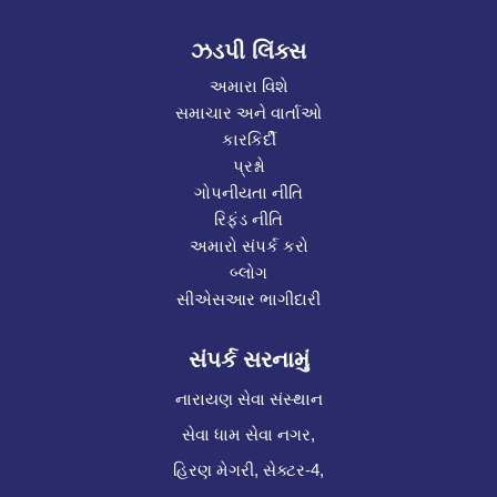
ઝડપી લિંક્સ
અમારા વિશે
સમાચાર અને વાર્તાઓ
કારકિર્દી
પ્રશ્નો
ગોપનીયતા નીતિ
રિફંડ નીતિ
અમારો સંપર્ક કરો
બ્લોગ
સીએસઆર ભાગીદારી
સંપર્ક સરનામું
નારાયણ સેવા સંસ્થાન
સેવા ધામ સેવા નગર,
હિરણ મેગરી, સેક્ટર-4,