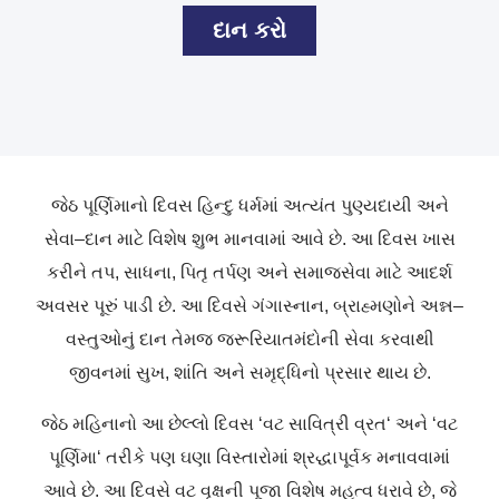
દાન કરો
જેઠ
પૂર્ણિમાનો
દિવસ
હિન્દુ
ધર્મમાં
અત્યંત
પુણ્યદાયી
અને
સેવા
–
દાન
માટે
વિશેષ
શુભ
માનવામાં
આવે
છે
.
આ
દિવસ
ખાસ
કરીને
તપ
,
સાધના
,
પિતૃ
તર્પણ
અને
સમાજસેવા
માટે
આદર્શ
અવસર
પૂરું
પાડી
છે
.
આ
દિવસે
ગંગાસ્નાન
,
બ્રાહ્મણોને
અન્ન
–
વસ્તુઓનું
દાન
તેમજ
જરૂરિયાતમંદોની
સેવા
કરવાથી
જીવનમાં
સુખ
,
શાંતિ
અને
સમૃદ્ધિનો
પ્રસાર
થાય
છે
.
જેઠ
મહિનાનો
આ
છેલ્લો
દિવસ
‘
વટ
સાવિત્રી
વ્રત
‘
અને
‘
વટ
પૂર્ણિમા
‘
તરીકે
પણ
ઘણા
વિસ્તારોમાં
શ્રદ્ધાપૂર્વક
મનાવવામાં
આવે
છે
.
આ
દિવસે
વટ
વૃક્ષની
પૂજા
વિશેષ
મહત્વ
ધરાવે
છે
,
જે