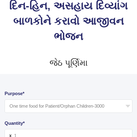
દિન-હિન, અસહાય દિવ્યાંગ
બાળકોને કરાવો આજીવન
ભોજન
જેઠ પૂર્ણિમા
Purpose*
Quantity*
X