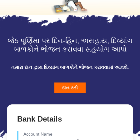
જેઠ પૂર્ણિમા પર દિન-હિન, અસહાય, દિવ્યાંગ
બાળકોને ભોજન કરાવવા સહયોગ આપો
તમારા દાન દ્વારા દિવ્યાંગ બાળકોને ભોજન કરાવવામાં આવશે.
દાન કરો
Bank Details
Account Name