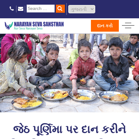
દાન કરો
Home
દાન કરો
જેઠ પૂર્ણિમા
જેઠ પૂર્ણિમા પર દાન કરીને