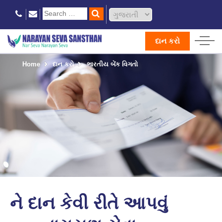
દાન કરો
Home
દાન કરો
ભારતીય બેંક વિગતો
ને દાન કેવી રીતે આપવું