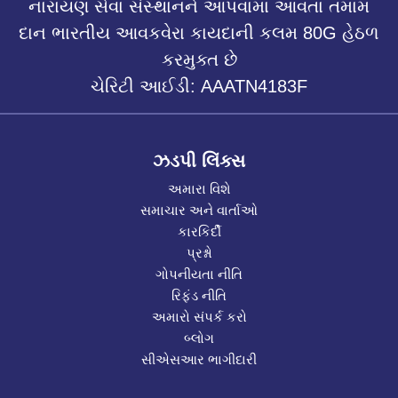
નારાયણ સેવા સંસ્થાનને આપવામાં આવતા તમામ
દાન ભારતીય આવકવેરા કાયદાની કલમ 80G હેઠળ
કરમુક્ત છે
ચેરિટી આઈડી: AAATN4183F
ઝડપી લિંક્સ
અમારા વિશે
સમાચાર અને વાર્તાઓ
કારકિર્દી
પ્રશ્નો
ગોપનીયતા નીતિ
રિફંડ નીતિ
અમારો સંપર્ક કરો
બ્લોગ
સીએસઆર ભાગીદારી