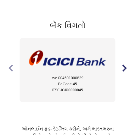
બેંક વિગતો
A/c-004501000829
Br Code-
45
IFSC-
ICIC0000045
ઓનલાઈન ફંડ- રેઇઝિંગ કરીને, અમે ભારતભરના