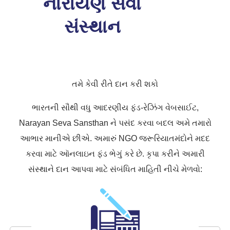
નારાયણ સેવા
સંસ્થાન
તમે કેવી રીતે દાન કરી શકો
ભારતની સૌથી વધુ આદરણીય ફંડ-રેઝિંગ વેબસાઈટ,
Narayan Seva Sansthan ને પસંદ કરવા બદલ અમે તમારો
આભાર માનીએ છીએ. અમારું NGO જરૂરિયાતમંદોને મદદ
કરવા માટે ઑનલાઇન ફંડ ભેગું કરે છે. કૃપા કરીને અમારી
સંસ્થાને દાન આપવા માટે સંબંધિત માહિતી નીચે મેળવો: