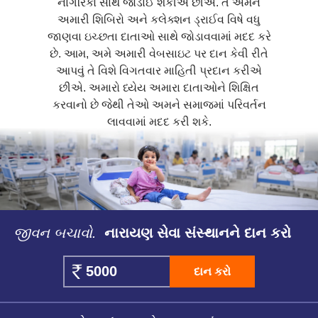
નાગરિકો સાથે જોડાઈ શકીએ છીએ. તે અમને
અમારી શિબિરો અને કલેક્શન ડ્રાઈવ વિષે વધુ
જાણવા ઇચ્છતા દાતાઓ સાથે જોડાવવામાં મદદ કરે
છે. આમ, અમે અમારી વેબસાઇટ પર દાન કેવી રીતે
આપવું તે વિશે વિગતવાર માહિતી પ્રદાન કરીએ
છીએ. અમારો ધ્યેય અમારા દાતાઓને શિક્ષિત
કરવાનો છે જેથી તેઓ અમને સમાજમાં પરિવર્તન
લાવવામાં મદદ કરી શકે.
જીવન બચાવો.
નારાયણ સેવા સંસ્થાનને દાન કરો
દાન કરો