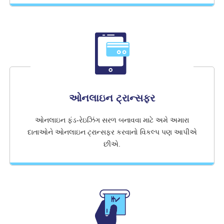
ઓનલાઇન ટ્રાન્સફર
ઓનલાઇન ફંડ-રેઇઝિંગ સરળ બનાવવા માટે અમે અમારા
દાતાઓને ઓનલાઇન ટ્રાન્સફર કરવાનો વિકલ્પ પણ આપીએ
છીએ.