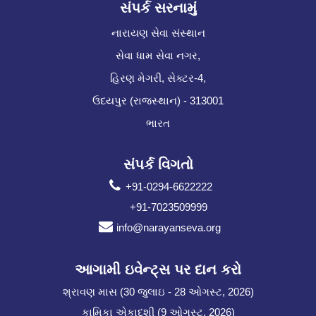
સંપર્ક સરનામું
નારાયણ સેવા સંસ્થાન
સેવા ધામ સેવા નગર,
હિરણ મેગરી, સેક્ટર-4,
ઉદયપુર (રાજસ્થાન) - 313001
ભારત
સંપર્ક વિગતો
+91-0294-6622222
+91-7023509999
info@narayanseva.org
આગામી ઇવેન્ટ્સ પર દાન કરો
શ્રાવણ માસ (30 જુલાઇ - 28 ઓગસ્ટ, 2026)
કામિકા એકાદશી (9 ઓગસ્ટ, 2026)