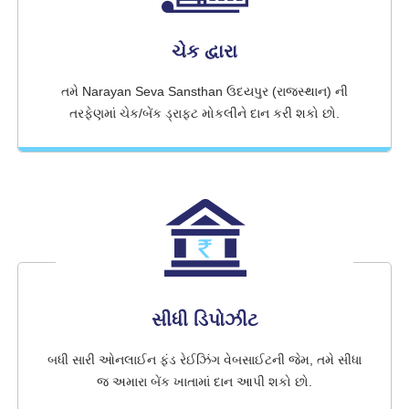
ચેક દ્વારા
તમે Narayan Seva Sansthan ઉદયપુર (રાજસ્થાન) ની
તરફેણમાં ચેક/બેંક ડ્રાફ્ટ મોકલીને દાન કરી શકો છો.
સીધી ડિપોઝીટ
બધી સારી ઓનલાઈન ફંડ રેઈઝિંગ વેબસાઈટની જેમ, તમે સીધા
જ અમારા બેંક ખાતામાં દાન આપી શકો છો.