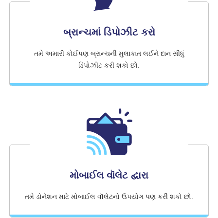
બ્રાન્ચમાં ડિપોઝીટ કરો
તમે અમારી કોઈપણ બ્રાન્ચની મુલાકાત લઈને દાન સીધું
ડિપોઝીટ કરી શકો છો.
મોબાઈલ વૉલેટ દ્વારા
તમે ડોનેશન માટે મોબાઈલ વૉલેટનો ઉપયોગ પણ કરી શકો છો.