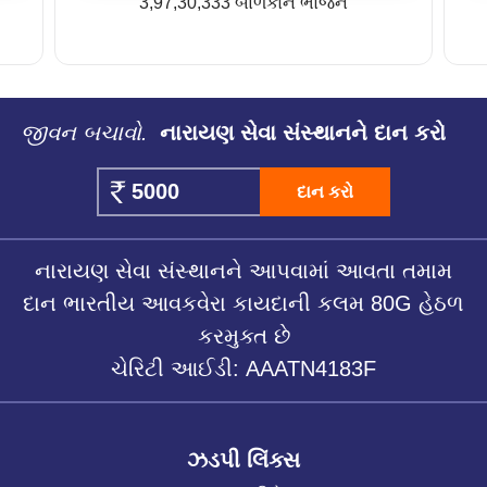
3,97,30,333 બાળકોને ભોજન
જીવન બચાવો.
નારાયણ સેવા સંસ્થાનને દાન કરો
દાન કરો
નારાયણ સેવા સંસ્થાનને આપવામાં આવતા તમામ
દાન ભારતીય આવકવેરા કાયદાની કલમ 80G હેઠળ
કરમુક્ત છે
ચેરિટી આઈડી: AAATN4183F
ઝડપી લિંક્સ