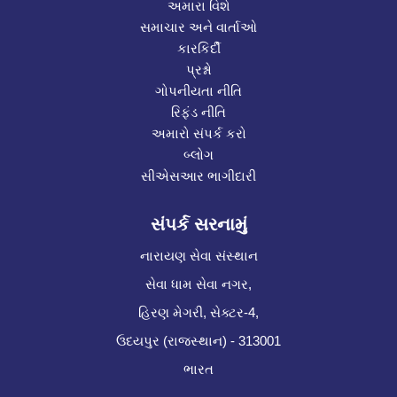
અમારા વિશે
સમાચાર અને વાર્તાઓ
કારકિર્દી
પ્રશ્નો
ગોપનીયતા નીતિ
રિફંડ નીતિ
અમારો સંપર્ક કરો
બ્લોગ
સીએસઆર ભાગીદારી
સંપર્ક સરનામું
નારાયણ સેવા સંસ્થાન
સેવા ધામ સેવા નગર,
હિરણ મેગરી, સેક્ટર-4,
ઉદયપુર (રાજસ્થાન) - 313001
ભારત