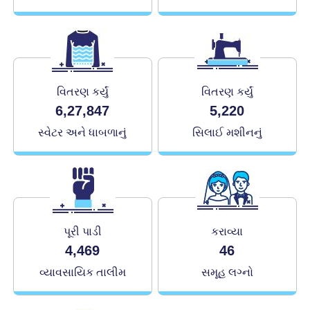
વિતરણ કર્યું
વિતરણ કર્યું
6,27,847
5,220
સ્વેટર અને ધાબળાનું
સિલાઈ મશીનનું
પૂરી પાડી
કરાવ્યા
4,469
46
વ્યાવસાયિક તાલીમ
સમૂહ લગ્નો