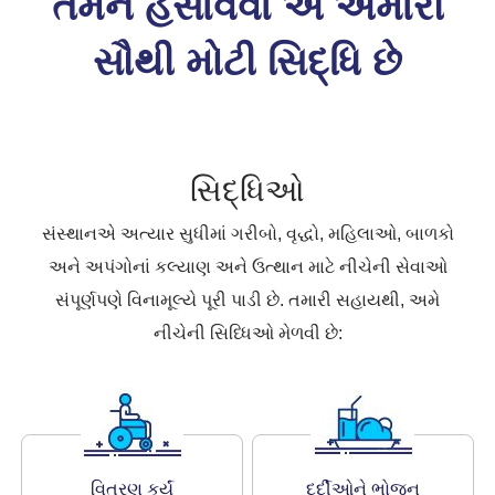
તેમને હસાવવા એ અમારી
સૌથી મોટી સિદ્ધિ છે
સિદ્ધિઓ
સંસ્થાનએ અત્યાર સુધીમાં ગરીબો, વૃદ્ધો, મહિલાઓ, બાળકો
અને અપંગોનાં કલ્યાણ અને ઉત્થાન માટે નીચેની સેવાઓ
સંપૂર્ણપણે વિનામૂલ્યે પૂરી પાડી છે. તમારી સહાયથી, અમે
નીચેની સિધ્ધિઓ મેળવી છે:
વિતરણ કર્યું
દર્દીઓને ભોજન