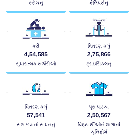
ક્રૉચનું
કેલિપર્સનું
કરી
વિતરણ કર્યું
4,54,585
2,75,866
સુધારાત્મક સર્જરીઓ
ટ્રાઇસિકલનું
વિતરણ કર્યું
પૂરા પાડ્યા
57,541
2,50,567
સંભાળવાનાં સાધનનું
વિદ્યાર્થીઓને શાળાનાં
યુનિફોર્મ