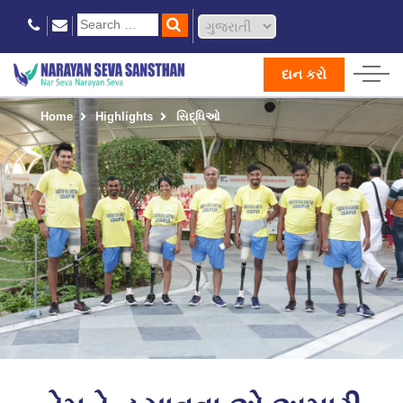
દાન કરો
Home
Highlights
સિદ્ધિઓ