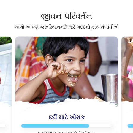
જીવન પરિવર્તન
ચાલો આપણે જરૂરિયાતમંદો માટે મદદનો હાથ લંબાવીએ
વધુ વિગતો જુઓ
દર્દી માટે ખોરાક