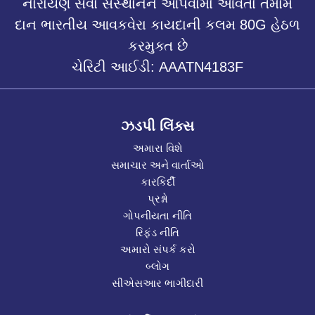
નારાયણ સેવા સંસ્થાનને આપવામાં આવતા તમામ
દાન ભારતીય આવકવેરા કાયદાની કલમ 80G હેઠળ
કરમુક્ત છે
ચેરિટી આઈડી: AAATN4183F
ઝડપી લિંક્સ
અમારા વિશે
સમાચાર અને વાર્તાઓ
કારકિર્દી
પ્રશ્નો
ગોપનીયતા નીતિ
રિફંડ નીતિ
અમારો સંપર્ક કરો
બ્લોગ
સીએસઆર ભાગીદારી