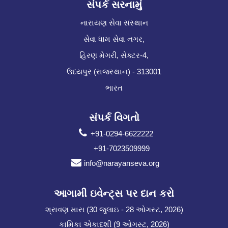
સંપર્ક સરનામું
નારાયણ સેવા સંસ્થાન
સેવા ધામ સેવા નગર,
હિરણ મેગરી, સેક્ટર-4,
ઉદયપુર (રાજસ્થાન) - 313001
ભારત
સંપર્ક વિગતો
+91-0294-6622222
+91-7023509999
info@narayanseva.org
આગામી ઇવેન્ટ્સ પર દાન કરો
શ્રાવણ માસ (30 જુલાઇ - 28 ઓગસ્ટ, 2026)
કામિકા એકાદશી (9 ઓગસ્ટ, 2026)