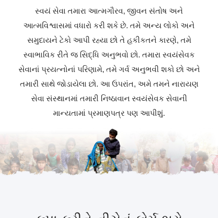
સ્વયં સેવા તમારા આત્મગૌરવ, જીવન સંતોષ અને
આત્મવિશ્વાસમાં વધારો કરી શકે છે. તમે અન્ય લોકો અને
સમુદાયને ટેકો આપી રહ્યા છો તે હકીકતને કારણે, તમે
સ્વાભાવિક રીતે જ સિદ્ધિ અનુભવો છો. તમારા સ્વયંસેવક
સેવાનાં પ્રયત્નોનાં પરિણામે, તમે ગર્વ અનુભવી શકો છો અને
તમારી સાથે જોડાયેલા છો. આ ઉપરાંત, અમે તમને નારાયણ
સેવા સંસ્થાનમાં તમારી નિષ્ઠાવાન સ્વયંસેવક સેવાની
માન્યતામાં પ્રમાણપત્ર પણ આપીશું.