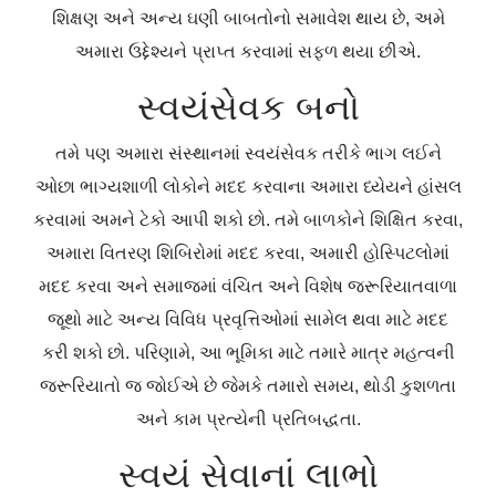
શિક્ષણ અને અન્ય ઘણી બાબતોનો સમાવેશ થાય છે, અમે
અમારા ઉદ્દેશ્યને પ્રાપ્ત કરવામાં સફળ થયા છીએ.
સ્વયંસેવક બનો
તમે પણ અમારા સંસ્થાનમાં સ્વયંસેવક તરીકે ભાગ લઈને
ઓછા ભાગ્યશાળી લોકોને મદદ કરવાના અમારા ધ્યેયને હાંસલ
કરવામાં અમને ટેકો આપી શકો છો. તમે બાળકોને શિક્ષિત કરવા,
અમારા વિતરણ શિબિરોમાં મદદ કરવા, અમારી હોસ્પિટલોમાં
મદદ કરવા અને સમાજમાં વંચિત અને વિશેષ જરૂરિયાતવાળા
જૂથો માટે અન્ય વિવિધ પ્રવૃત્તિઓમાં સામેલ થવા માટે મદદ
કરી શકો છો. પરિણામે, આ ભૂમિકા માટે તમારે માત્ર મહત્વની
જરૂરિયાતો જ જોઈએ છે જેમકે તમારો સમય, થોડી કુશળતા
અને કામ પ્રત્યેની પ્રતિબદ્ધતા.
સ્વયં સેવાનાં લાભો