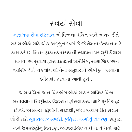
સ્વયં સેવા
નારાયણ સેવા સંસ્થાન
એ વિશ્વનાં વંચિત અને અલગ રીતે
સક્ષમ લોકો માટે એક અદ્ભુત સ્વર્ગ છે જે તેમના ઉત્થાન માટે
કામ કરે છે. બિનનફાકારક સંસ્થાની સ્થાપના પદ્મશ્રી કૈલાશ
‘માનવ’ અગ્રવાલ દ્વારા 1985માં શારીરિક, સામાજિક અને
આર્થિક રીતે વિકલાંગ લોકોનાં સમુદાયને એકીકૃત કરવાના
ધ્યેયથી કરવામાં આવી હતી.
અમે વંચિતો અને વિકલાંગ લોકો માટે સમાવિષ્ટ વિશ્વ
બનાવવાનાં નિર્ણાયક ઉદ્દેશ્યને હાંસલ કરવા માટે પ્રતિબદ્ધ
છીએ. અસંખ્ય પહેલોની મદદથી, જેમાં અલગ રીતે સક્ષમ
લોકો માટે
સુધારાત્મક સર્જરી
,
કૃત્રિમ અંગોનું વિતરણ
, સહાય
અને ઉપકરણોનું વિતરણ, વ્યાવસાયિક તાલીમ, વંચિતો માટે