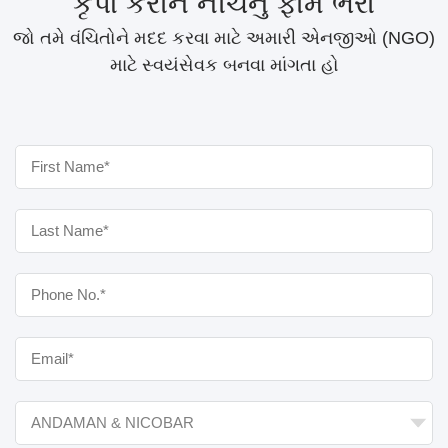
કૃપા કરીને નીચેનું ફોર્મ ભરો
જો તમે વંચિતોને મદદ કરવા માટે અમારી એનજીઓ (NGO)
માટે સ્વયંસેવક બનવા માંગતા હો