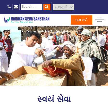
દાન કરો
Home
Partner With Us
સ્વયં સેવા
સ્વયં સેવા