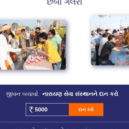
છબી ગેલેરી
જીવન બચાવો.
નારાયણ સેવા સંસ્થાનને દાન કરો
દાન કરો