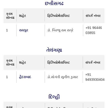
છત્તીસગઢ
ક્રમ
શહેર
ફિઝિયોથેરાપિસ્ટ
સંપર્ક નંબર
સંખ્યા
+91 96446
1
રાયપુર
ડૉ. બિરજુ રામ રાત્રે
03855
તેલંગણા
ક્રમ
શહેર
ફિઝિયોથેરાપિસ્ટ
સંપર્ક નંબર
સંખ્યા
+91
1
હૈદરાબાદ
ડો.મોગંતી સુનીલ કુમાર
9493930404
દિલ્હી
ક્રમ