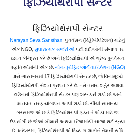
ફિઝિયોથેરાપી સેન્ટર
ફિઝિયોથેરાપી સેન્ટર
Narayan Seva Sansthan
, પુનર્વસન (રિહેબિલિટેશન) માટેનું
એક NGO,
સુધારાત્મક સર્જરીઓ
પછી દર્દીઓની સંભાળ પર
ધ્યાન કેન્દ્રિત કરે છે અને ફિઝિયોથેરાપી એ શ્રેષ્ઠ પુનર્વસન
પદ્ધતિઓમાંની એક છે.
નોન-પ્રોફિટ ઓર્ગેનાઈઝેશન (NGO)
પાસે ભારતભરમાં 17 ફિઝિયોથેરાપી સેન્ટર છે, જે વિનામૂલ્યે
ફિઝિયોથેરાપી સેશન પ્રદાન કરે છે. તમે તમારા શહેર અથવા
ટાઉનમાં ફિઝિયોથેરાપી સેન્ટર પણ શરૂ કરી શકો છો અને
માનવતા તરફ યોગદાન આપી શકો છો. સૌથી સામાન્ય
ગેરસમજ એ છે કે ફિઝિયોથેરાપી ફક્ત તે લોકો માટે જ
ઉપયોગી છે જેઓ બીમારી અથવા ઈજામાંથી સાજા થઈ રહ્યા
છે. ખરેખરમાં, ફિઝિયોથેરાપી એ દિવ્યાંગ લોકોને તેમની રુચિ