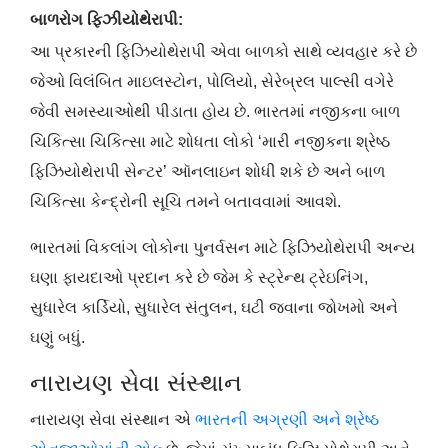
બાળરોગ ફિઝીયોથેરાપી:
આ પ્રકારની ફિઝિયોથેરાપી એવા બાળકો સાથે વ્યવહાર કરે છે
જેઓ વિલંબિત માઇલસ્ટોન, પોલિયો, સેરેબ્રલ પાલ્સી વગેરે
જેવી સમસ્યાઓથી પીડાતા હોય છે. ભારતમાં નજીકના બાળ
ચિકિત્સા ચિકિત્સા માટે શોધતા લોકો ‘મારી નજીકના શ્રેષ્ઠ
ફિઝિયોથેરાપી સેન્ટર’ ઑનલાઇન શોધી શકે છે અને બાળ
ચિકિત્સા કેન્દ્રોની સૂચિ તમને બતાવવામાં આવશે.
ભારતમાં વિકલાંગ લોકોના પુનર્વસન માટે ફિઝિયોથેરાપી અન્ય
ઘણા ફાયદાઓ પ્રદાન કરે છે જેમ કે સ્ટ્રેન્થ ટ્રેઇનિંગ,
સુધારેલ કાર્ડિયો, સુધારેલ સંતુલન, ઘટી જવાના જોખમો અને
ઘણું બધું.
નારાયણ સેવા સંસ્થાન
નારાયણ સેવા સંસ્થાન એ
ભારતની અગ્રણી અને શ્રેષ્ઠ