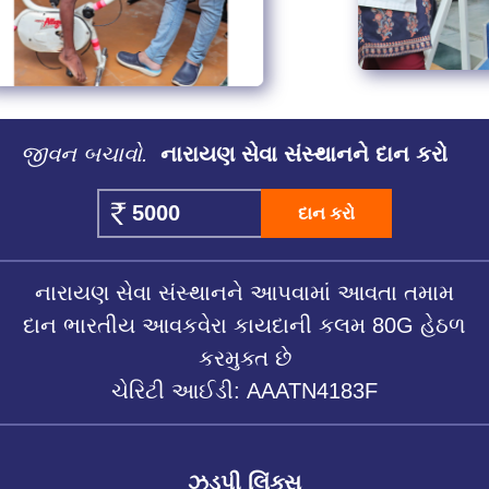
જીવન બચાવો.
નારાયણ સેવા સંસ્થાનને દાન કરો
દાન કરો
નારાયણ સેવા સંસ્થાનને આપવામાં આવતા તમામ
દાન ભારતીય આવકવેરા કાયદાની કલમ 80G હેઠળ
કરમુક્ત છે
ચેરિટી આઈડી: AAATN4183F
ઝડપી લિંક્સ