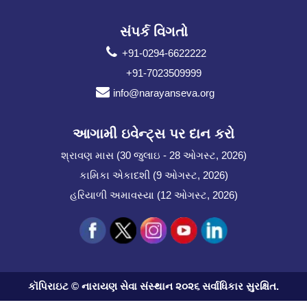
સંપર્ક વિગતો
+91-0294-6622222
+91-7023509999
info@narayanseva.org
આગામી ઇવેન્ટ્સ પર દાન કરો
શ્રાવણ માસ (30 જુલાઇ - 28 ઓગસ્ટ, 2026)
કામિકા એકાદશી (9 ઓગસ્ટ, 2026)
હરિયાળી અમાવસ્યા (12 ઓગસ્ટ, 2026)
કૉપિરાઇટ © નારાયણ સેવા સંસ્થાન ૨૦૨૬ સર્વાધિકાર સુરક્ષિત.