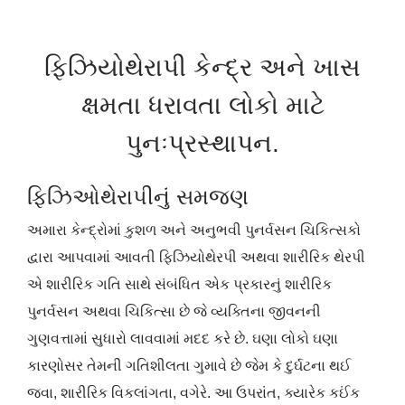
ફિઝિયોથેરાપી કેન્દ્ર અને ખાસ
ક્ષમતા ધરાવતા લોકો માટે
પુનઃપ્રસ્થાપન.
ફિઝિઓથેરાપીનું સમજણ
અમારા કેન્દ્રોમાં કુશળ અને અનુભવી પુનર્વસન ચિકિત્સકો
દ્વારા આપવામાં આવતી ફિઝિયોથેરપી અથવા શારીરિક થેરપી
એ શારીરિક ગતિ સાથે સંબંધિત એક પ્રકારનું શારીરિક
પુનર્વસન અથવા ચિકિત્સા છે જે વ્યક્તિના જીવનની
ગુણવત્તામાં સુધારો લાવવામાં મદદ કરે છે. ઘણા લોકો ઘણા
કારણોસર તેમની ગતિશીલતા ગુમાવે છે જેમ કે દુર્ઘટના થઈ
જવા, શારીરિક વિકલાંગતા, વગેરે. આ ઉપરાંત, ક્યારેક કઈંક