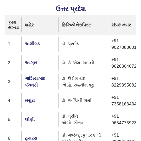
ઉત્તર પ્રદેશ
ક્રમ
શહેર
ફિઝિયોથેરાપિસ્ટ
સંપર્ક નંબર
સંખ્યા
+91
1
અલીગઢ
ડૉ. પ્રદીપ
9027883601
+91
2
આગ્રા
ડૉ. કે.એમ. ચંદાની
96263046728
ગાઝિયાબાદ
ડો. ઉમેશ ચંદ
+91
3
પંચવટી
એસો. રજનીશ જી
8229895082
+91
4
મથુરા
ડૉ. અશ્વિની શર્મા
7358163434
ડૉ. પ્રીતિ
+91
5
લોણી
એસો. ગૌરવ
9654775923
ડૉ. ગજેન્દ્રકુમાર શર્મા
+91
6
હથરસ