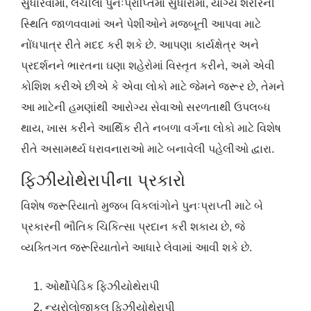
સુધારવામાં, લચીલા પુનઃપ્રાપ્તિમાં સુધારામાં, યોગ્ય શરીરની
સ્થિતિ જાળવવામાં અને પેશીઓને મજબૂતી આપવા માટે
નોંધપાત્ર રીતે મદદ કરી શકે છે. આપણા કાર્યક્ષેત્ર અને
પ્રદર્શનને ભારતના ઘણા શહેરોમાં વિસ્તૃત કરીને, અમે એવી
કોશિશ કરીએ છીએ કે એવા લોકો માટે જેમને જરૂર છે, તેમને
આ માટેની હમણાંથી આરોગ્ય સેવાઓ સરળતાથી ઉપલબ્ધ
થાય, ખાસ કરીને આર્થિક રીતે નબળા વર્ગના લોકો માટે વિશેષ
રીતે અસામર્થ્ય ધરાવનારાઓ માટે બનાવેલી પહેલીઓ દ્વારા.
ફિઝીયોથેરાપીના પ્રકારો
વિશેષ જરૂરિયાતો મુજબ વિકલાંગોને પુનઃપ્રાપ્તી માટે બે
પ્રકારની ભૌતિક ચિકિત્સા પ્રદાન કરી શકાય છે, જે
વ્યક્તિગત જરૂરિયાતોને આધારે લેવામાં આવી શકે છે.
ઓર્થોપેડિક ફિઝીયોથેરાપી
ન્યુરોલોજીકલ ફિઝીયોથેરાપી