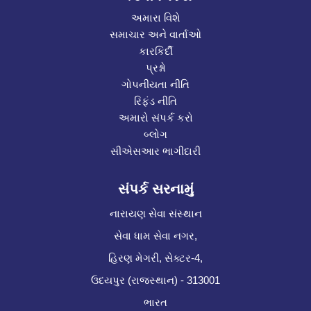
અમારા વિશે
સમાચાર અને વાર્તાઓ
કારકિર્દી
પ્રશ્નો
ગોપનીયતા નીતિ
રિફંડ નીતિ
અમારો સંપર્ક કરો
બ્લોગ
સીએસઆર ભાગીદારી
સંપર્ક સરનામું
નારાયણ સેવા સંસ્થાન
સેવા ધામ સેવા નગર,
હિરણ મેગરી, સેક્ટર-4,
ઉદયપુર (રાજસ્થાન) - 313001
ભારત