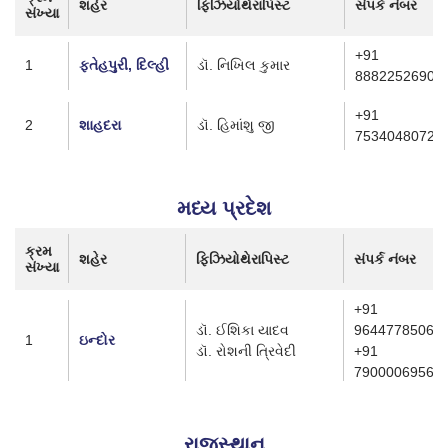
શહેર
ફિઝિયોથેરાપિસ્ટ
સંપર્ક નંબર
સંખ્યા
+91
1
ફતેહપુરી, દિલ્હી
ડૉ. નિખિલ કુમાર
8882252690
+91
2
શાહદરા
ડૉ. હિમાંશુ જી
7534048072
મધ્ય પ્રદેશ
ક્રમ
શહેર
ફિઝિયોથેરાપિસ્ટ
સંપર્ક નંબર
સંખ્યા
+91
ડૉ. ઈશિકા યાદવ
9644778506
1
ઇન્દોર
ડૉ. રોશની ત્રિવેદી
+91
7900006956
રાજસ્થાન