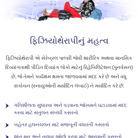
ફિઝિયોથેરાપીનું મહત્વ
ફિઝિયોથેરાપી એ સેરેબ્રલ પાલ્સી જેવી શારીરિક અથવા માનસિક
દિવ્યાંગતાથી પીડિત દિવ્યાંગ લોકો માટેનું રિહેબિલિટેશન (પુનર્વસન)
છે, જે તેમને કાર્યક્ષમ ક્ષમતા જાળવવામાં મદદ કરે છે અને વધુ
સંકોચન (સ્નાયુઓની મર્યાદિત લંબાઈ) ને મર્યાદિત કરે છે:
ગતિશીલતા સુધારવા અને પડવાના જોખમને ઘટાડવામાં મદદ
કરવા માટે સંતુલન સંબંધી કસરતો
બહેતર હલનચલન માટે મજબૂતી વધારતી કસરતો
શાંત મન અને તણાવ ઓછો કરવા માટે આરામની કસરતો