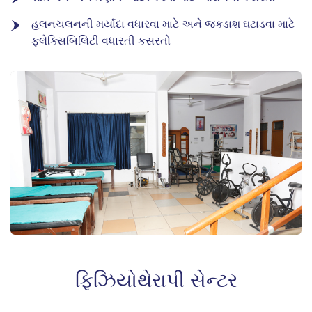
હલનચલનની મર્યાદા વધારવા માટે અને જકડાશ ઘટાડવા માટે
ફ્લેક્સિબિલિટી વધારતી કસરતો
ફિઝિયોથેરાપી સેન્ટર