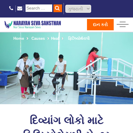
દાન કરો
Home
Causes
Heal
ફિઝિયોથેરાપી
દિવ્યાંગ લોકો માટે