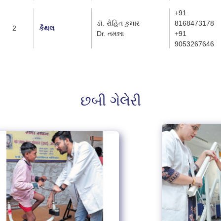
+91
ડૉ. રોહિત કુમાર
8168473178
2
કૈથલ
Dr. તમન્ના
+91
9053267646
છબી ગેલેરી