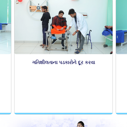
ગતિશીલતાના પડકારોને દૂર કરવા