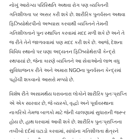
નોખું આરોગ્ય પરિસ્થિતિ અથવા રોગ પણ વ્યક્તિની
ગતિશીલતા પર અસર કરી શકે છે. શારીરિક પુનર્વસન અથવા
ફિઝિયોથેરપીનો અભ્યાસ કરવાથી વ્યક્તિને તેમની
ગતિશીલતાને પુનઃસ્થાપિત કરવામાં મદદ મળી શકે છે અને તે
જ રીતે તેને જાળવવામાં પણ મદદ કરી શકે છે. આજે, દેશના
વિવિધ સ્થાનો પર ઘણા અદ્યતન ફિઝિયોથેરાપી કેન્દ્રો
સ્થપાયાં છે, જેના કારણે વ્યક્તિને આ સેવાઓનો લાભ વધુ
સુવિધાજનક રીતે અને અમારા NGOના પુનર્વસન કેન્દ્રમાં
પહોંચી શકવાનો આસરો મળ્યો છે.
વિશેષ રીતે અસામર્થય ધરાવનારા લોકોને શારીરિક પુનઃપ્રાપ્તિ
એ એક સારવાર છે, જે વ્યસ્કો, વૃદ્ધો અને પૂર્વાવસ્થાના
નાગરિકો તેમજ બાળકો માટે જેની ચાલણામાં સુધારાની જરૂર
હોય છે, હાથ ધરવામાં આવી શકે છે. શારીરિક પુનઃપ્રાપ્તિના
તબીબો દર્દમાં ઘટાડો કરવામાં, સાંધોના ગતિશીલતા ક્ષેત્રને