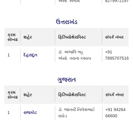
એસો. સતીશ
8279972197
ઉત્તરાખંડ
ક્રમ
શહેર
ફિઝિયોથેરાપિસ્ટ
સંપર્ક નંબર
સંખ્યા
ડૉ. અંજલિ ભટ્ટ
+91
1
દેહરાદૂન
એસો. તરાના કશ્યપ
7895707516
ગુજરાત
ક્રમ
શહેર
ફિઝિયોથેરાપિસ્ટ
સંપર્ક નંબર
સંખ્યા
ડૉ. જાનવી નિલેશભાઈ
+91 94264
1
રાજકોટ
રાઠોડ
66600