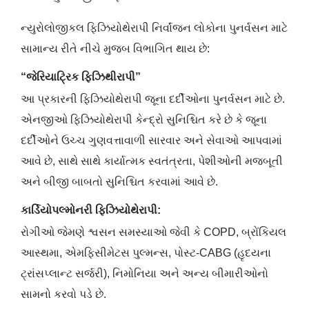
ન્યુરોલોજીકલ ફિઝિયોથેરાપી નિર્વાંજન લોકોના પુનર્વસન માટે
સામાન્ય રીતે નીચે મુજબ વિભાગિત થાય છે:
“જેરિયાટ્રિક ફિઝિથીરાપી”
આ પ્રકારની ફિઝિયોથેરાપી જૂના દર્દીઓના પુનર્વસન માટે છે.
એનજીઓ ફિઝિયોથેરાપી કેન્દ્રો સુનિશ્ચિત કરે છે કે જૂના
દર્દીઓને ઉચ્ચ ગુણવત્તાવાળી સારવાર અને સેવાઓ આપવામાં
આવે છે, સાથે સાથે કાર્યાત્મક સ્વતંત્રતા, પેશીઓની મજબૂતી
અને બીજી બાબતો સુનિશ્ચિત કરવામાં આવે છે.
કાર્ડિયોપલ્મોનરી ફિઝિયોથેરાપી:
રોગીઓ જેમણે શ્વસન સમસ્યાઓ જેવી કે COPD, બ્રોંકિયલ
આસ્થમા, એમફિસીમેટસ પુલ્મન્સ, પોસ્ટ-CABG (હૃદયના
ટ્રાંસપ્લાન્ટ સર્જરી), નિમોનિયા અને અન્ય બીમારીઓનો
સામનો કરવો પડે છે.