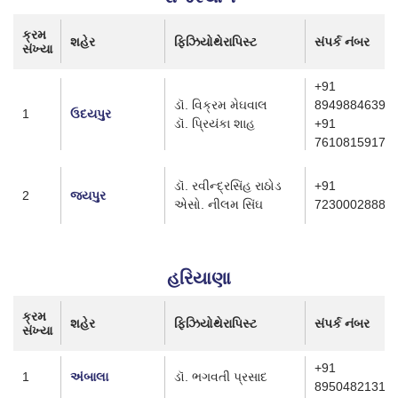
ક્રમ
શહેર
ફિઝિયોથેરાપિસ્ટ
સંપર્ક નંબર
સંખ્યા
+91
ડૉ. વિક્રમ મેઘવાલ
8949884639
1
ઉદયપુર
ડૉ. પ્રિયંકા શાહ
+91
7610815917
ડૉ. રવીન્દ્રસિંહ રાઠોડ
+91
2
જયપુર
એસો. નીલમ સિંઘ
7230002888
હરિયાણા
ક્રમ
શહેર
ફિઝિયોથેરાપિસ્ટ
સંપર્ક નંબર
સંખ્યા
+91
1
અંબાલા
ડૉ. ભગવતી પ્રસાદ
8950482131