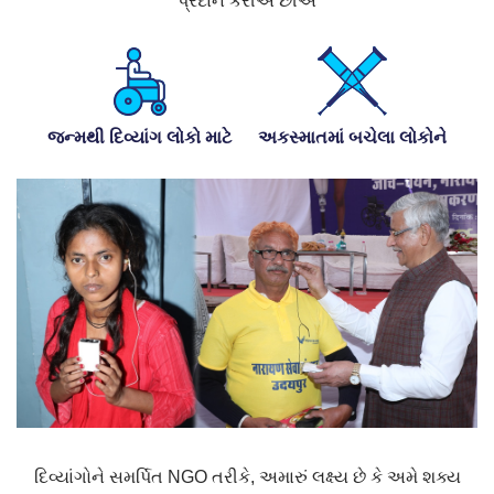
પ્રદાન કરીએ છીએ
જન્મથી દિવ્યાંગ લોકો માટે
અકસ્માતમાં બચેલા લોકોને
દિવ્યાંગોને સમર્પિત NGO તરીકે, અમારું લક્ષ્ય છે કે અમે શક્ય