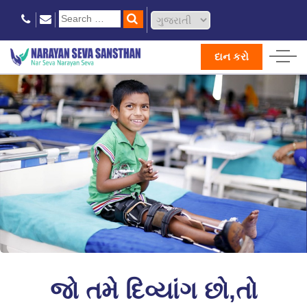
દાન કરો
જો તમે દિવ્યાંગ છો,તો