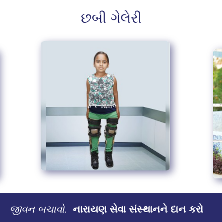
છબી ગેલેરી
જીવન બચાવો.
નારાયણ સેવા સંસ્થાનને દાન કરો