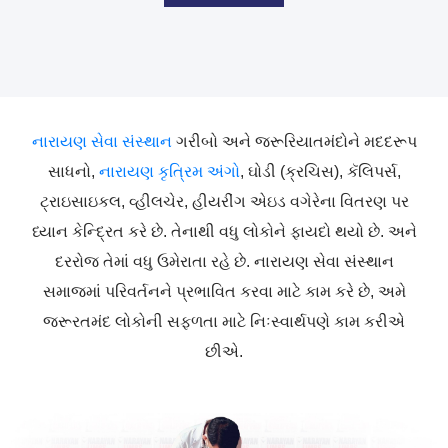
નારાયણ સેવા સંસ્થાન
ગરીબો અને જરૂરિયાતમંદોને મદદરૂપ
સાધનો,
નારાયણ કૃત્રિમ અંગો
, ઘોડી (ક્રચિસ), કૅલિપર્સ,
ટ્રાઇસાઇકલ, વ્હીલચેર, હીયરીંગ એઇડ વગેરેના વિતરણ પર
ધ્યાન કેન્દ્રિત કરે છે. તેનાથી વધુ લોકોને ફાયદો થયો છે. અને
દરરોજ તેમાં વધુ ઉમેરાતા રહે છે. નારાયણ સેવા સંસ્થાન
સમાજમાં પરિવર્તનને પ્રભાવિત કરવા માટે કામ કરે છે, અમે
જરૂરતમંદ લોકોની સફળતા માટે નિઃસ્વાર્થપણે કામ કરીએ
છીએ.