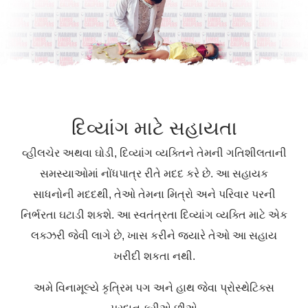
દિવ્યાંગ માટે સહાયતા
વ્હીલચેર અથવા ઘોડી, દિવ્યાંગ વ્યક્તિને તેમની ગતિશીલતાની
સમસ્યાઓમાં નોંધપાત્ર રીતે મદદ કરે છે. આ સહાયક
સાધનોની મદદથી, તેઓ તેમના મિત્રો અને પરિવાર પરની
નિર્ભરતા ઘટાડી શકશે. આ સ્વતંત્રતા દિવ્યાંગ વ્યક્તિ માટે એક
લક્ઝરી જેવી લાગે છે, ખાસ કરીને જ્યારે તેઓ આ સહાય
ખરીદી શકતા નથી.
અમે વિનામૂલ્યે કૃત્રિમ પગ અને હાથ જેવા પ્રોસ્થેટિક્સ