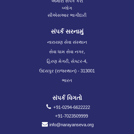
અમારો સંપર્ક કરો
બ્લોગ
સીએસઆર ભાગીદારી
સંપર્ક સરનામું
નારાયણ સેવા સંસ્થાન
સેવા ધામ સેવા નગર,
હિરણ મેગરી, સેક્ટર-4,
ઉદયપુર (રાજસ્થાન) - 313001
ભારત
સંપર્ક વિગતો
+91-0294-6622222
+91-7023509999
info@narayanseva.org