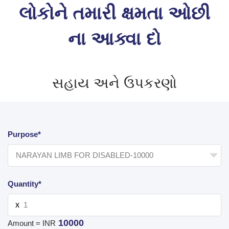
લોકોને તમારી ક્ષમતા ઓછી
ના આક્વા દો
સહાય અને ઉપકરણો
Purpose*
Quantity*
X
10000
Amount = INR