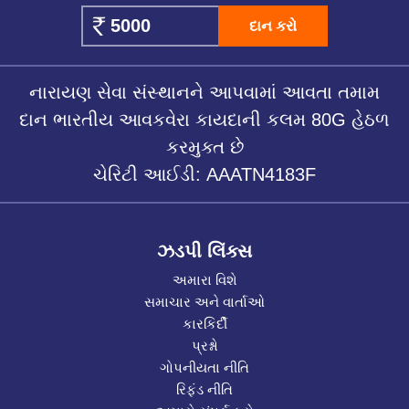
દાન કરો
નારાયણ સેવા સંસ્થાનને આપવામાં આવતા તમામ
દાન ભારતીય આવકવેરા કાયદાની કલમ 80G હેઠળ
કરમુક્ત છે
ચેરિટી આઈડી: AAATN4183F
ઝડપી લિંક્સ
અમારા વિશે
સમાચાર અને વાર્તાઓ
કારકિર્દી
પ્રશ્નો
ગોપનીયતા નીતિ
રિફંડ નીતિ