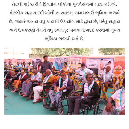
તેટલી શ્રેષ્ઠ રીતે દિવ્યાંગ લોકોના પુનર્વસનમાં મદદ કરીએ.
કેટલીક સહાય દર્દીઓની સારવારમાં કામચલાઉ ભૂમિકા ભજવે
છે, જ્યારે અન્ય વધુ કાયમી ઉપયોગ માટે હોય છે, પરંતુ સહાય
અને ઉપકરણો તેમને વધુ સ્વતંત્ર બનવામાં મદદ કરવામાં મુખ્ય
ભૂમિકા ભજવી શકે છે.