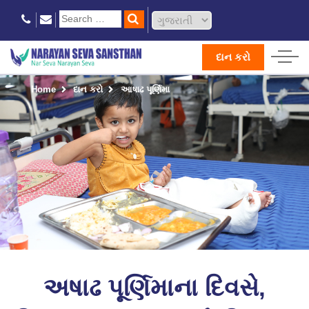
દાન કરો
Home
દાન કરો
આષાઢ પૂર્ણિમા
અષાઢ પૂર્ણિમાના દિવસે,