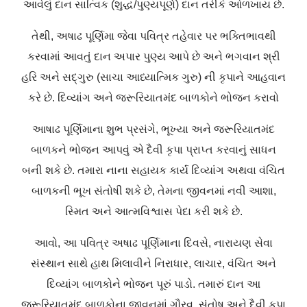
આવેલું દાન સાત્વિક (શુદ્ધ/પુણ્યપૂર્ણ) દાન તરીકે ઓળખાય છે.
તેથી, અષાઢ પૂર્ણિમા જેવા પવિત્ર તહેવાર પર ભક્તિભાવથી
કરવામાં આવતું દાન અપાર પુણ્ય આપે છે અને ભગવાન શ્રી
હરિ અને સદ્ગુરુ (સાચા આધ્યાત્મિક ગુરુ) ની કૃપાને આહવાન
કરે છે. દિવ્યાંગ અને જરૂરિયાતમંદ બાળકોને ભોજન કરાવો
આષાઢ પૂર્ણિમાના શુભ પ્રસંગે, ભૂખ્યા અને જરૂરિયાતમંદ
બાળકને ભોજન આપવું એ દૈવી કૃપા પ્રાપ્ત કરવાનું સાધન
બની શકે છે. તમારા નાના સહાયક કાર્ય દિવ્યાંગ અથવા વંચિત
બાળકની ભૂખ સંતોષી શકે છે, તેમના જીવનમાં નવી આશા,
સ્મિત અને આત્મવિશ્વાસ પેદા કરી શકે છે.
આવો, આ પવિત્ર અષાઢ પૂર્ણિમાના દિવસે, નારાયણ સેવા
સંસ્થાન સાથે હાથ મિલાવીને નિરાધાર, લાચાર, વંચિત અને
દિવ્યાંગ બાળકોને ભોજન પૂરું પાડો. તમારું દાન આ
જરૂરિયાતમંદ બાળકોના જીવનમાં ગૌરવ, સંતોષ અને દૈવી કૃપા