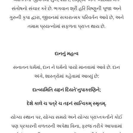
સંતોષનો સંચાર કરે છે. ભગવાન શ્રી હરિ વિષ્ણુની પૂજા અને
ગુરુની કૃપા દ્વારા, જીવનમાં સકારાત્મક પરિવર્તન આવે છે, અને
તમામ પ્રયત્નોમાં સફળતા પ્રાપ્ત થાય છે.
દાનનું મહત્વ
સનાતન ધર્મમાં, દાન ને ધર્મનો પાયો માનવામાં આવે છે. દાન
અંગે, શાસ્ત્રોમાં કહેવામાં આવ્યું છે:
દાત્વ્યમિતિ યદ્દનં દિયતે’નુપાકરણિને;
દેશે કાલે ચ પત્રે ચ તદ્દનં સાત્વિકમ્ સ્મૃતમ્.
યોગ્ય સ્થાન પર, યોગ્ય સમયે અને યોગ્ય પ્રાપ્તકર્તાને કોઈ
પણ પ્રકારની વળતરની અપેક્ષા વિના, ફરજ તરીકે આપવામાં