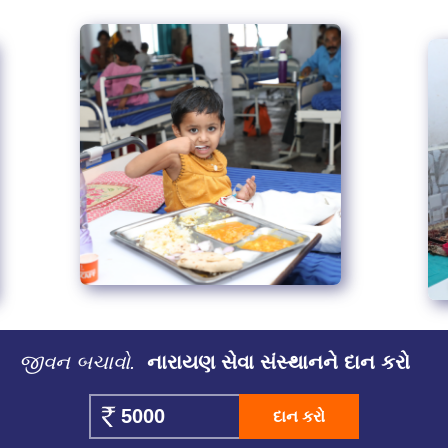
જીવન બચાવો.
નારાયણ સેવા સંસ્થાનને દાન કરો
દાન કરો