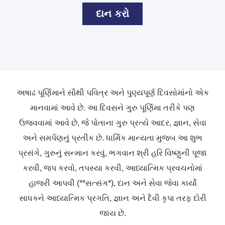
દાન કરો
અષાઢ પૂર્ણિમાને સૌથી પવિત્ર અને પુણ્યપૂર્ણ દિવસોમાંનો એક
માનવામાં આવે છે. આ દિવસને ગુરુ પૂર્ણિમા તરીકે પણ
ઉજવવામાં આવે છે, જે પોતાના ગુરુ પ્રત્યે આદર, જ્ઞાન, સેવા
અને સમર્પણનું પ્રતીક છે. ધાર્મિક માન્યતા મુજબ આ શુભ
પ્રસંગે, ગુરુનું સન્માન કરવું, ભગવાન શ્રી હરિ વિષ્ણુની પૂજા
કરવી, જપ કરવો, તપસ્યા કરવી, આધ્યાત્મિક પ્રવચનોમાં
હાજરી આપવી (**સત્સંગ*), દાન અને સેવા જેવા કાર્યો
સાધકને આધ્યાત્મિક પ્રગતિ, જ્ઞાન અને દૈવી કૃપા તરફ દોરી
જાય છે.