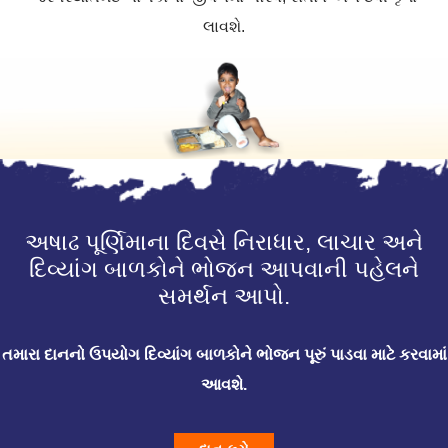
લાવશે.
અષાઢ પૂર્ણિમાના દિવસે નિરાધાર, લાચાર અને
દિવ્યાંગ બાળકોને ભોજન આપવાની પહેલને
સમર્થન આપો.
તમારા દાનનો ઉપયોગ દિવ્યાંગ બાળકોને ભોજન પૂરું પાડવા માટે કરવામાં
આવશે.