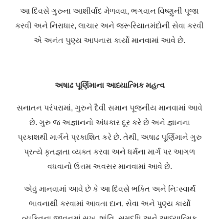
આ દિવસે ગુરુના આશીર્વાદ મેળવવા, ભગવાન વિષ્ણુની પૂજા
કરવી અને નિરાધાર, લાચાર અને જરૂરિયાતમંદોની સેવા કરવી
એ અનંત પુણ્ય આપનારા કાર્યો માનવામાં આવે છે.
અષાઢ પૂર્ણિમાના આધ્યાત્મિક મહત્વ
સનાતન પરંપરામાં, ગુરુને દૈવી સમાન પૂજનીય માનવામાં આવે
છે. ગુરુ જ અજ્ઞાનનો અંધકાર દૂર કરે છે અને જ્ઞાનના
પ્રકાશથી માર્ગને પ્રકાશિત કરે છે. તેથી, અષાઢ પૂર્ણિમાને ગુરુ
પ્રત્યે કૃતજ્ઞતા વ્યક્ત કરવા અને ધર્મના માર્ગ પર આગળ
વધવાનો ઉત્તમ અવસર માનવામાં આવે છે.
એવું માનવામાં આવે છે કે આ દિવસે ભક્તિ અને નિઃસ્વાર્થ
ભાવનાથી કરવામાં આવતા દાન, સેવા અને પુણ્ય કાર્યો
વ્યક્તિના જીવનમાં સુખ, શાંતિ, સમૃદ્ધિ અને આધ્યાત્મિક