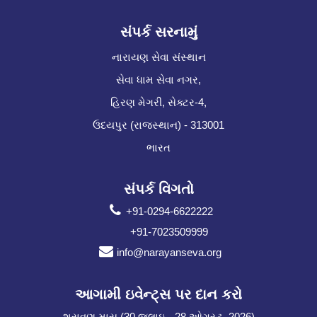
સંપર્ક સરનામું
નારાયણ સેવા સંસ્થાન
સેવા ધામ સેવા નગર,
હિરણ મેગરી, સેક્ટર-4,
ઉદયપુર (રાજસ્થાન) - 313001
ભારત
સંપર્ક વિગતો
+91-0294-6622222
+91-7023509999
info@narayanseva.org
આગામી ઇવેન્ટ્સ પર દાન કરો
શ્રાવણ માસ (30 જુલાઇ - 28 ઓગસ્ટ, 2026)