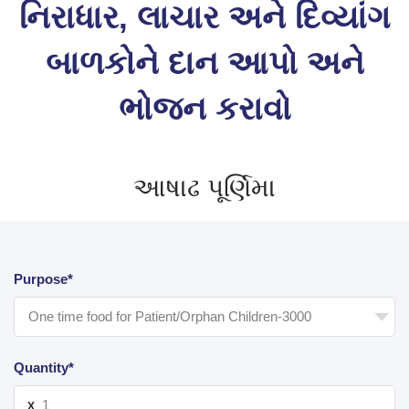
નિરાધાર, લાચાર અને દિવ્યાંગ
બાળકોને દાન આપો અને
ભોજન કરાવો
આષાઢ પૂર્ણિમા
Purpose*
Quantity*
X