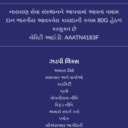
નારાયણ સેવા સંસ્થાનને આપવામાં આવતા તમામ
દાન ભારતીય આવકવેરા કાયદાની કલમ 80G હેઠળ
કરમુક્ત છે
ચેરિટી આઈડી: AAATN4183F
ઝડપી લિંક્સ
અમારા વિશે
સમાચાર અને વાર્તાઓ
કારકિર્દી
પ્રશ્નો
ગોપનીયતા નીતિ
રિફંડ નીતિ
અમારો સંપર્ક કરો
બ્લોગ
સીએસઆર ભાગીદારી