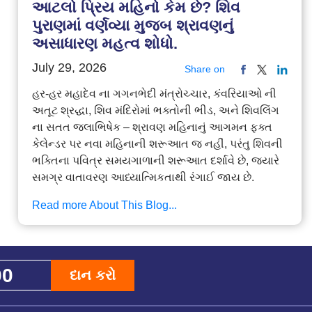
આટલો પ્રિય મહિનો કેમ છે? શિવ
પુરાણમાં વર્ણવ્યા મુજબ શ્રાવણનું
અસાધારણ મહત્વ શોધો.
July 29, 2026
Share on
હર-હર મહાદેવ ના ગગનભેદી મંત્રોચ્ચાર, કંવરિયાઓ ની
અતૂટ શ્રદ્ધા, શિવ મંદિરોમાં ભક્તોની ભીડ, અને શિવલિંગ
ના સતત જલાભિષેક – શ્રાવણ મહિનાનું આગમન ફક્ત
કેલેન્ડર પર નવા મહિનાની શરૂઆત જ નહીં, પરંતુ શિવની
ભક્તિના પવિત્ર સમયગાળાની શરૂઆત દર્શાવે છે, જ્યારે
સમગ્ર વાતાવરણ આધ્યાત્મિકતાથી રંગાઈ જાય છે.
Read more About This Blog...
દાન કરો