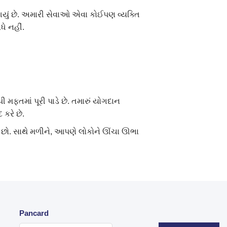
યું છે. અમારી સેવાઓ એવા કોઈપણ વ્યક્તિ
ે નહીં.
 મફતમાં પૂરી પાડે છે. તમારું યોગદાન
કરે છે.
 છો. સાથે મળીને, આપણે લોકોને ઊંચા ઊભા
Pancard