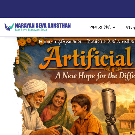
અમારા વિશે
કાર
Home
કૃત્રિમ અંગ – દિવ્યાંગો માટે એક નવી