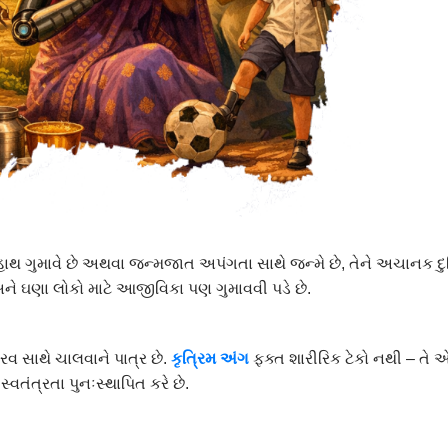
 કે હાથ ગુમાવે છે અથવા જન્મજાત અપંગતા સાથે જન્મે છે, તેને અચાનક દ
 અને ઘણા લોકો માટે આજીવિકા પણ ગુમાવવી પડે છે.
ૌરવ સાથે ચાલવાને પાત્ર છે.
કૃત્રિમ
અંગ
ફક્ત શારીરિક ટેકો નથી – તે એ
વતંત્રતા પુનઃસ્થાપિત કરે છે.