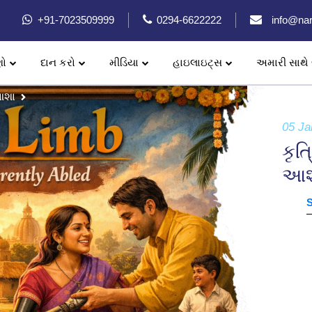
+91-7023509999
0294-6622222
info@nar
ણો
દાન કરો
મીડિયા
હાઇલાઇટ્સ
અમારી સાથે 
 આશા
05 Ja
કૃત
આશ