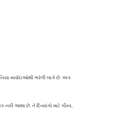
ુનિયા મર્યાદાઓથી ભરેલી લાગે છે. અંગ
ક નવી આશા છે. તે દિવ્યાંગો માટે ગૌરવ,