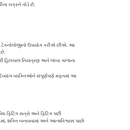
ા ચક્રને તોડે છે.
ીંગ ટેકનોલોજીનો ઉપયોગ કરીએ છીએ. આ
છે.
સારી હિલચાલ નિયંત્રણ અને લાંબા ગાળાના
વ્યાંગ વ્યક્તિઓને સંપૂર્ણપણે મફતમાં આ
િધ ફિટિંગ સત્રો અને ફિટિંગ પછી
માં, શક્તિ બનાવવામાં અને આત્મવિશ્વાસ પાછો