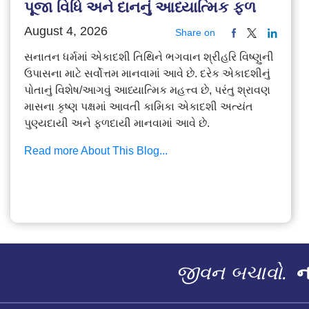
પૂજા વિધિ અને દાનનું આધ્યાત્મિક ફળ
August 4, 2026
Share on
સનાતન ધર્મમાં એકાદશી તિથિને ભગવાન શ્રીહરિ વિષ્ણુની
ઉપાસના માટે સર્વોત્તમ માનવામાં આવે છે. દરેક એકાદશીનું
પોતાનું વિશેષ/આગવું આધ્યાત્મિક મહત્ત્વ છે, પરંતુ શ્રાવણ
માસના કૃષ્ણ પક્ષમાં આવતી કામિકા એકાદશી અત્યંત
પુણ્યદાયી અને ફળદાયી માનવામાં આવે છે.
Read more About This Blog...
જીવન બચાવો.
ના