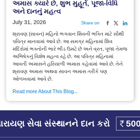
અમાસ ક્યારે છે, શુભ મુહૂર્ત, પૂજા-વિધિ
અને દાનનું મહત્વ
July 31, 2026
Share on
શ્રાવણ (સાવન) મહિનો ભગવાન શિવની ભક્તિ માટે સૌથી
પવિત્ર માનવામાં આવે છે. આ સમગ્ર મહિનામાં શિવ
મંદિરોમાં ભક્તોની ભારે ભીડ ઉમટે છે અને વ્રત, પૂજા તેમજ
અભિષેકનું વિશેષ મહત્વ રહે છે. આ પવિત્ર મહિનામાં
આવતી અમાસને હરિયાળી અમાસ કહેવામાં આવે છે. તેને
શ્રાવણ અમાસ અથવા સાવન અમાસ તરીકે પણ
ઓળખવામાં આવે છે.
Read more About This Blog...
રાયણ સેવા સંસ્થાનને દાન કરો