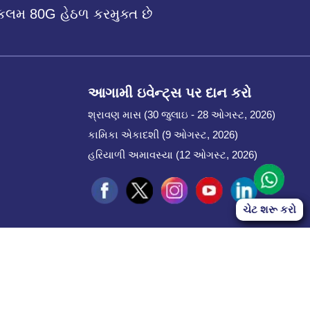
કલમ 80G હેઠળ કરમુક્ત છે
આગામી ઇવેન્ટ્સ પર દાન કરો
શ્રાવણ માસ (30 જુલાઇ - 28 ઓગસ્ટ, 2026)
કામિકા એકાદશી (9 ઓગસ્ટ, 2026)
હરિયાળી અમાવસ્યા (12 ઓગસ્ટ, 2026)
ચેટ શરૂ કરો
Start Chat