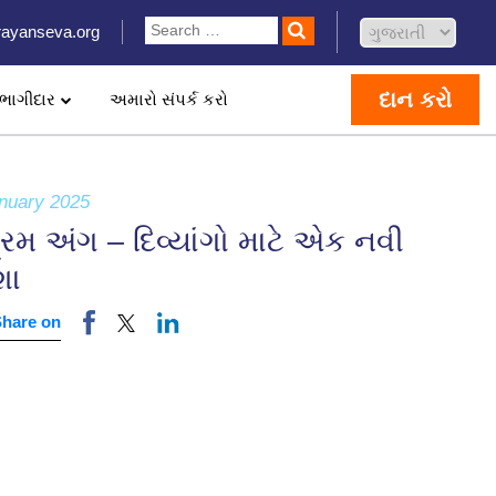
ayanseva.org
દાન કરો
ભાગીદાર
અમારો સંપર્ક કરો
nuary 2025
્રિમ અંગ – દિવ્યાંગો માટે એક નવી
ા
Share on