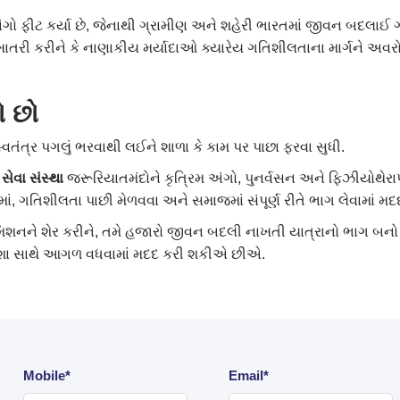
 ફીટ કર્યા છે, જેનાથી ગ્રામીણ અને શહેરી ભારતમાં જીવન બદલાઈ ગ
ખાતરી કરીને કે નાણાકીય મર્યાદાઓ ક્યારેય ગતિશીલતાના માર્ગને અવરોધ
ો
છો
્વતંત્ર પગલું ભરવાથી લઈને શાળા કે કામ પર પાછા ફરવા સુધી.
સેવા
સંસ્થા
જરૂરિયાતમંદોને કૃત્રિમ અંગો, પુનર્વસન અને ફિઝીયોથેરાપી
, ગતિશીલતા પાછી મેળવવા અને સમાજમાં સંપૂર્ણ રીતે ભાગ લેવામાં મદદ 
િશનને શેર કરીને, તમે હજારો જીવન બદલી નાખતી યાત્રાનો ભાગ બનો
આશા સાથે આગળ વધવામાં મદદ કરી શકીએ છીએ.
Mobile*
Email*