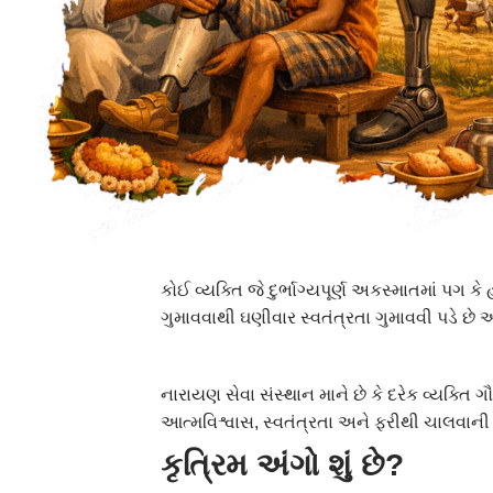
કોઈ વ્યક્તિ જે દુર્ભાગ્યપૂર્ણ અકસ્માતમાં પગ
ગુમાવવાથી ઘણીવાર સ્વતંત્રતા ગુમાવવી પડે છે
નારાયણ સેવા સંસ્થાન માને છે કે દરેક વ્યક્તિ ગ
આત્મવિશ્વાસ, સ્વતંત્રતા અને ફરીથી ચાલવાની સ્
કૃત્રિમ
અંગો
શું
છે
?