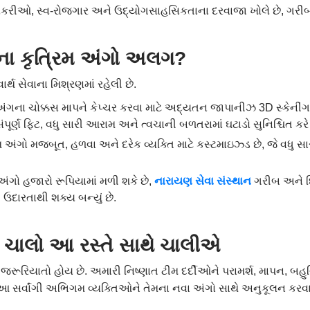
કરીઓ, સ્વ-રોજગાર અને ઉદ્યોગસાહસિકતાના દરવાજા ખોલે છે, ગરીબીન
ના
કૃત્રિમ
અંગો
અલગ
?
થ સેવાના મિશ્રણમાં રહેલી છે.
ંગના ચોક્કસ માપને કેપ્ચર કરવા માટે અદ્યતન જાપાનીઝ 3D સ્કેન
પૂર્ણ ફિટ, વધુ સારી આરામ અને ત્વચાની બળતરામાં ઘટાડો સુનિશ્ચિત કરે 
મ અંગો મજબૂત, હળવા અને દરેક વ્યક્તિ માટે કસ્ટમાઇઝ્ડ છે, જે વધુ 
 અંગો હજારો રૂપિયામાં મળી શકે છે,
નારાયણ
સેવા
સંસ્થાન
ગરીબ અને દિ
ી ઉદારતાથી શક્ય બન્યું છે.
?
ચાલો
આ
રસ્તે
સાથે
ચાલીએ
ૂરિયાતો હોય છે. અમારી નિષ્ણાત ટીમ દર્દીઓને પરામર્શ, માપન, બહુવ
. આ સર્વાંગી અભિગમ વ્યક્તિઓને તેમના નવા અંગો સાથે અનુકૂલન કરવા