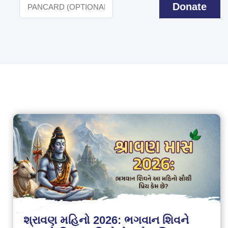
Donate
શ્રાવણ મહિનો 2026: ભગવાન શિવને