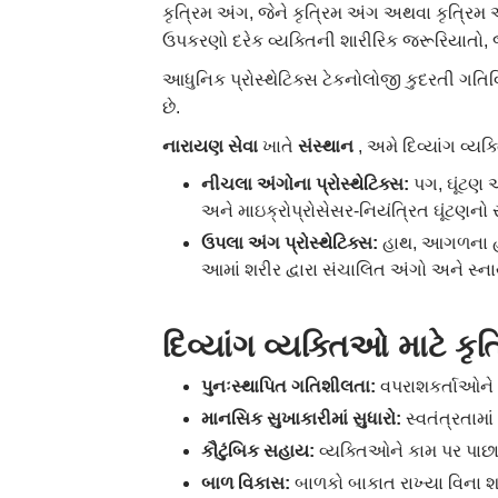
કૃત્રિમ અંગ, જેને કૃત્રિમ અંગ અથવા કૃત્ર
ઉપકરણો દરેક વ્યક્તિની શારીરિક જરૂરિયાતો, જ
આધુનિક પ્રોસ્થેટિક્સ ટેકનોલોજી કુદરતી ગતિ
છે.
નારાયણ
સેવા
ખાતે
સંસ્થાન
, અમે દિવ્યાંગ વ્ય
નીચલા
અંગોના
પ્રોસ્થેટિક્સ
:
પગ, ઘૂંટણ 
અને માઇક્રોપ્રોસેસર-નિયંત્રિત ઘૂંટણનો
ઉપલા
અંગ
પ્રોસ્થેટિક્સ
:
હાથ, આગળના હા
આમાં શરીર દ્વારા સંચાલિત અંગો અને સ્નાય
દિવ્યાંગ
વ્યક્તિઓ
માટે
કૃત
પુનઃસ્થાપિત
ગતિશીલતા
:
વપરાશકર્તાઓને 
માનસિક
સુખાકારીમાં
સુધારો
:
સ્વતંત્રતામા
કૌટુંબિક
સહાય
:
વ્યક્તિઓને કામ પર પાછા
બાળ
વિકાસ
:
બાળકો બાકાત રાખ્યા વિના 