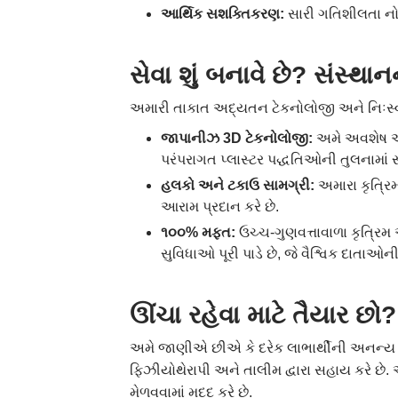
આર્થિક
સશક્તિકરણ
:
સારી ગતિશીલતા નો
સેવા
શું
બનાવે
છે
?
સંસ્થાન
અમારી તાકાત અદ્યતન ટેકનોલોજી અને નિઃસ્વાર્
જાપાનીઝ
3D
ટેકનોલોજી
:
અમે અવશેષ અ
પરંપરાગત પ્લાસ્ટર પદ્ધતિઓની તુલનામાં સં
હલકો
અને
ટકાઉ
સામગ્રી
:
અમારા કૃત્રિ
આરામ પ્રદાન કરે છે.
૧૦૦
%
મફત
:
ઉચ્ચ-ગુણવત્તાવાળા કૃત્રિમ
સુવિધાઓ પૂરી પાડે છે, જે વૈશ્વિક દાતાઓન
ઊંચા
રહેવા
માટે
તૈયાર
છો
અમે જાણીએ છીએ કે દરેક લાભાર્થીની અનન્ય જર
ફિઝીયોથેરાપી અને તાલીમ દ્વારા સહાય કરે છે
મેળવવામાં મદદ કરે છે.