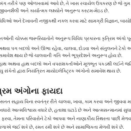
િમ અંગ તરીકે પણ ઓળખવામાં આવે છે, તે ખાસ રચાયેલ ઉપકરણ છે જે ગ
ીવનશૈલી અને કાર્યાત્મક લક્ષ્યોને અનુરૂપ કસ્ટમ-મેઇડ છે.
વિધિઓ અને દેખાવની નજીકથી નકલ કરવા માટે સામગ્રી વિજ્ઞાન, બાયોમ
ક્તિઓની ચોક્કસ જરૂરિયાતોને અનુરૂપ વિવિધ પ્રકારના કૃત્રિમ અંગો પૂ
અથવા પગ બદલો અને ઊભા રહેવા, ચાલવા, દોડવા અને સંતુલનને ટેકો 
 સમાવેશ થાય છે જે ચાલવાની ગતિ અને ભૂપ્રદેશને અનુરૂપ હોય છે.
થ અથવા હાથ બદલો અને વપરાશકર્તાઓને મૂળભૂત પકડથી લઈને જટિલ
ુ સંકેતો દ્વારા નિયંત્રિત માયોઇલેક્ટ્રિક અંગોનો સમાવેશ થાય છે.
્રિમ
અંગોના
ફાયદા
સતત સહાય વિના સ્વતંત્ર રીતે ચાલવા, ખાવા, કામ કરવા અને જીવવા માટ
ં વધારો આત્મવિશ્વાસ વધારે છે, હતાશા ઘટાડે છે અને આત્મસન્માનમાં સુધાર
 ફરવા, તેમના પરિવારોને ટેકો આપવા અને નાણાકીય સ્થિરતા પાછી મેળવવ
શાળાએ જઈ શકે છે, રમત રમી શકે છે અને સામાજિકતા મેળવી શકે છે.