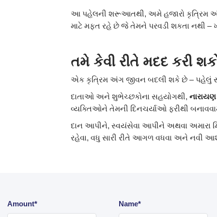
આ પહેલની શરૂઆતથી, અમે હજારો કૃત્રિમ અંગો
માટે મફત રહે છે જે તેમને પરવડી શકતા નથી – 
તમે
કેવી
રીતે
મદદ
કરી
શક
એક કૃત્રિમ અંગ જીવન બદલી શકે છે – પહેલું સ
દાતાઓ અને શુભેચ્છકોના સહયોગથી,
નારાયણ
વ્યક્તિઓને તેમની દિનચર્યાઓ ફરીથી બનાવવામાં
દાન આપીને, સ્વયંસેવા આપીને અથવા અમારા મ
રહેવા, વધુ સારી રીતે આગળ વધવા અને નવી 
Amount*
Name*