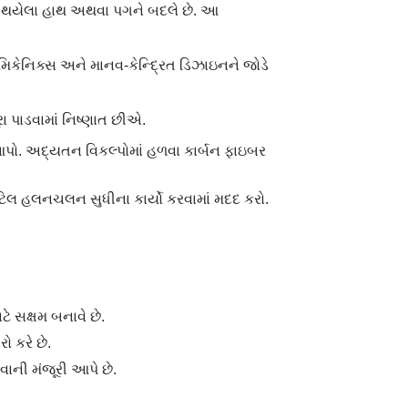
ુમ થયેલા હાથ અથવા પગને બદલે છે. આ
િકેનિક્સ અને માનવ-કેન્દ્રિત ડિઝાઇનને જોડે
રા પાડવામાં નિષ્ણાત છીએ.
આપો. અદ્યતન વિકલ્પોમાં હળવા કાર્બન ફાઇબર
 હલનચલન સુધીના કાર્યો કરવામાં મદદ કરો.
ે સક્ષમ બનાવે છે.
ો કરે છે.
ાની મંજૂરી આપે છે.