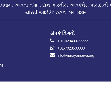
આપવામાં આવતા તમામ દાન ભારતીય આવકવેરા કાયદાની 
ચેરિટી આઈડી: AAATN4183F
સંપર્ક વિગતો
+91-0294-6622222
+91-7023509999
info@narayanseva.org
001
કૉપિરાઇટ © નારાયણ સેવા સંસ્થાન ૨૦૨૬ સર્વાધિકાર સુરક્ષિત.