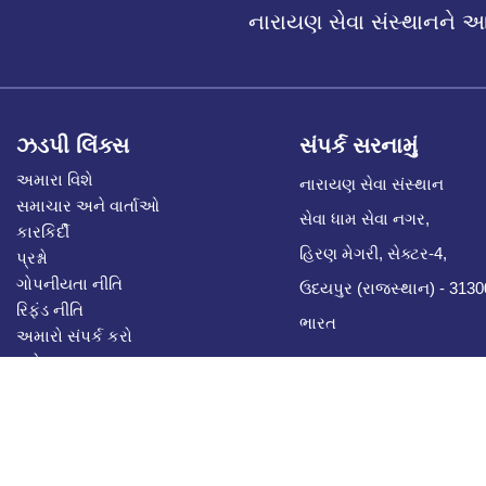
નારાયણ સેવા સંસ્થાનને 
ઝડપી લિંક્સ
સંપર્ક સરનામું
અમારા વિશે
નારાયણ સેવા સંસ્થાન
સમાચાર અને વાર્તાઓ
સેવા ધામ સેવા નગર,
કારકિર્દી
હિરણ મેગરી, સેક્ટર-4,
પ્રશ્નો
ગોપનીયતા નીતિ
ઉદયપુર (રાજસ્થાન) - 313
રિફંડ નીતિ
ભારત
અમારો સંપર્ક કરો
બ્લોગ
સીએસઆર ભાગીદારી