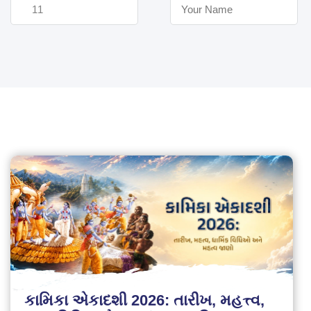
કામિકા એકાદશી 2026: તારીખ, મહત્ત્વ,