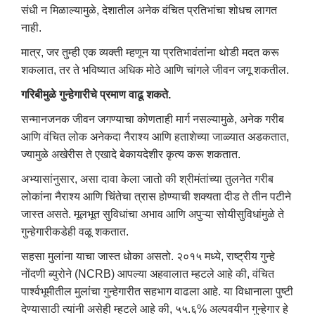
संधी न मिळाल्यामुळे, देशातील अनेक वंचित प्रतिभांचा शोधच लागत
नाही.
मात्र, जर तुम्ही एक व्यक्ती म्हणून या प्रतिभावंतांना थोडी मदत करू
शकलात, तर ते भविष्यात अधिक मोठे आणि चांगले जीवन जगू शकतील.
गरिबीमुळे गुन्हेगारीचे प्रमाण वाढू शकते.
सन्मानजनक जीवन जगण्याचा कोणताही मार्ग नसल्यामुळे, अनेक गरीब
आणि वंचित लोक अनेकदा नैराश्य आणि हताशेच्या जाळ्यात अडकतात,
ज्यामुळे अखेरीस ते एखादे बेकायदेशीर कृत्य करू शकतात.
अभ्यासांनुसार, असा दावा केला जातो की श्रीमंतांच्या तुलनेत गरीब
लोकांना नैराश्य आणि चिंतेचा त्रास होण्याची शक्यता दीड ते तीन पटीने
जास्त असते. मूलभूत सुविधांचा अभाव आणि अपुऱ्या सोयीसुविधांमुळे ते
गुन्हेगारीकडेही वळू शकतात.
सहसा मुलांना याचा जास्त धोका असतो. २०१५ मध्ये, राष्ट्रीय गुन्हे
नोंदणी ब्युरोने (NCRB) आपल्या अहवालात म्हटले आहे की, वंचित
पार्श्वभूमीतील मुलांचा गुन्हेगारीत सहभाग वाढला आहे. या विधानाला पुष्टी
देण्यासाठी त्यांनी असेही म्हटले आहे की, ५५.६% अल्पवयीन गुन्हेगार हे