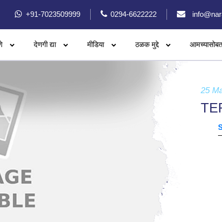
+91-7023509999
0294-6622222
info@nar
े
देणगी द्या
मीडिया
ठळक मुद्दे
आमच्यासोबत
25 M
TE