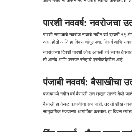
आणि मेजवानी करून नवीन वर्षाचे स्वागत करतात. हा तो 
पारशी
नववर्ष
:
नवरोजचा
उत
पारशी समाजाचे नवरोज नावाचे नवीन वर्ष दरवर्षी १९ ऑग
असा होतो आणि हा दिवस चांगुलपणा, निसर्ग आणि सकार
नवरोजच्या दिवशी पारशी लोक आपली घरे स्वच्छ ठेवतात, प
तो आनंद आणि परस्पर स्नेहाचे प्रतीकदेखील आहे.
पंजाबी
नववर्ष
:
बैसाखीचा
उत
पंजाबमध्ये नवीन वर्ष बैसाखी सण म्हणून साजरे केले ज
बैसाखी हा केवळ कापणीचा सण नाही, तर तो शीख नववर्षाच
सामुदायिक मेजवान्या आयोजित करतात. हा दिवस त्यांच्