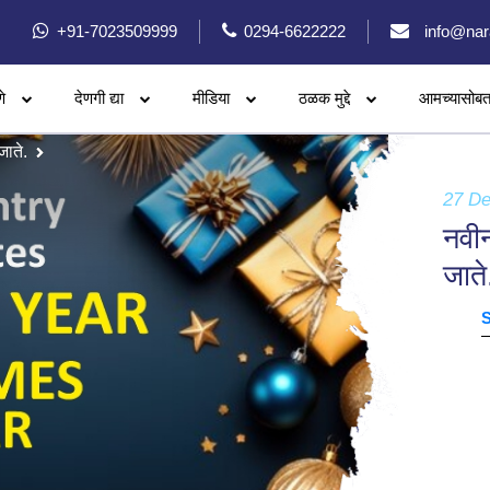
+91-7023509999
0294-6622222
info@nar
े
देणगी द्या
मीडिया
ठळक मुद्दे
आमच्यासोबत
जाते.
27 D
नवीन
जाते