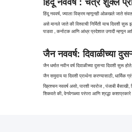
हिंदू
नववर्ष
:
चैत्र
शुक्ल
प्
हिंदू नववर्ष, ज्याला विक्रम म्हणूनही ओळखले जाते संवत 
असे मानले जाते की विश्वाची निर्मिती याच दिवशी सुरू 
पाडवा , कर्नाटक आणि आंध्र प्रदेशात उगादी म्हणून आ
जैन
नववर्ष
:
दिवाळीच्या
दुसऱ
जैन धर्मात नवीन वर्ष दिवाळीच्या दुसऱ्या दिवशी सुरू हो
जैन समुदाय या दिवशी प्रार्थना करण्यासाठी, धार्मिक 
ख्रिश्चन नववर्ष असो, पारशी नवरोज , पंजाबी बैसाखी, ह
शिकवते की, वेगवेगळ्या परंपरा आणि श्रद्धा कशाप्रकार