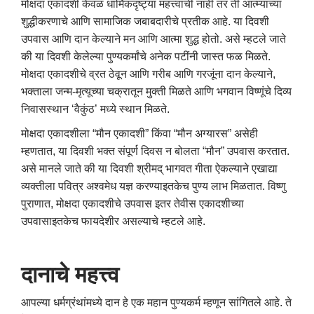
मोक्षदा एकादशी केवळ धार्मिकदृष्ट्या महत्त्वाची नाही तर ती आत्म्याच्या
शुद्धीकरणाचे आणि सामाजिक जबाबदारीचे प्रतीक आहे. या दिवशी
उपवास आणि दान केल्याने मन आणि आत्मा शुद्ध होतो. असे म्हटले जाते
की या दिवशी केलेल्या पुण्यकर्मांचे अनेक पटींनी जास्त फळ मिळते.
मोक्षदा एकादशीचे व्रत ठेवून आणि गरीब आणि गरजूंना दान केल्याने,
भक्ताला जन्म-मृत्यूच्या चक्रातून मुक्ती मिळते आणि भगवान विष्णूंचे दिव्य
निवासस्थान ‘वैकुंठ’ मध्ये स्थान मिळते.
मोक्षदा एकादशीला “मौन एकादशी” किंवा “मौन अग्यारस” असेही
म्हणतात, या दिवशी भक्त संपूर्ण दिवस न बोलता “मौन” उपवास करतात.
असे मानले जाते की या दिवशी श्रीमद् भागवत गीता ऐकल्याने एखाद्या
व्यक्तीला पवित्र अश्वमेध यज्ञ करण्याइतकेच पुण्य लाभ मिळतात. विष्णु
पुराणात, मोक्षदा एकादशीचे उपवास इतर तेवीस एकादशीच्या
उपवासाइतकेच फायदेशीर असल्याचे म्हटले आहे.
दानाचे महत्त्व
आपल्या धर्मग्रंथांमध्ये दान हे एक महान पुण्यकर्म म्हणून सांगितले आहे. ते