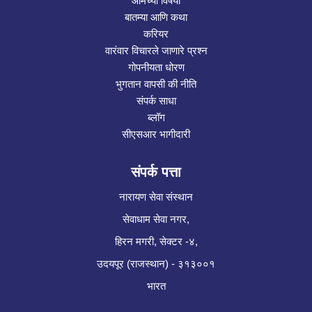
आमच्या विषयी
बातम्या आणि कथा
करियर
वारंवार विचारले जाणारे प्रश्न
गोपनीयता धोरण
भुगतान वापसी की नीति
संपर्क साधा
ब्लॉग
सीएसआर भागीदारी
संपर्क पत्ता
नारायण सेवा संस्थान
सेवाधाम सेवा नगर,
हिरन मगरी, सेक्टर -४,
उदयपूर (राजस्थान) - ३१३००१
भारत