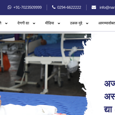
+91-7023509999
0294-6622222
info@nar
े
देणगी द्या
मीडिया
ठळक मुद्दे
आमच्यासोबत
अज
असह
द्य