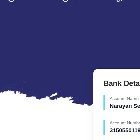
Bank Deta
Account Name
Narayan S
Account Numb
315055011