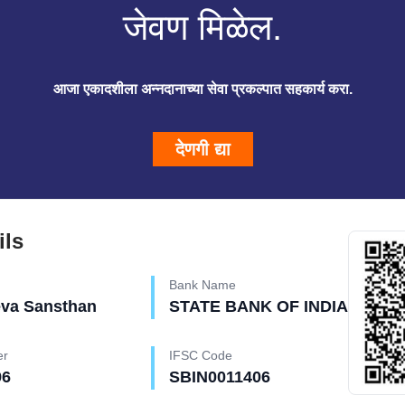
जेवण मिळेल.
आजा एकादशीला अन्नदानाच्या सेवा प्रकल्पात सहकार्य करा.
देणगी द्या
ils
Bank Name
eva Sansthan
STATE BANK OF INDIA
er
IFSC Code
96
SBIN0011406