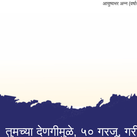
आयुष्यभर अन्न (वर्ष
तुमच्या देणगीमुळे, ५० गरजू, गरी