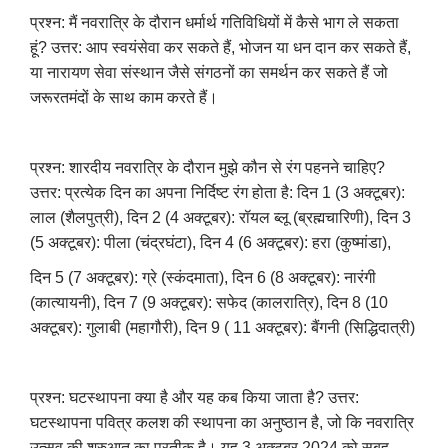
प्रश्न: मैं नवरात्रि के दौरान धर्मार्थ गतिविधियों में कैसे भाग ले सकता
हूं?
उत्तर: आप स्वयंसेवा कर सकते हैं, भोजन या धन दान कर सकते हैं,
या नारायण सेवा संस्थान जैसे संगठनों का समर्थन कर सकते हैं जो
जरूरतमंदों के साथ काम करते हैं।
प्रश्न: शारदीय नवरात्रि के दौरान मुझे कौन से रंग पहनने चाहिए?
उत्तर: प्रत्येक दिन का अपना निर्दिष्ट रंग होता है:
दिन 1 (3 अक्टूबर):
लाल (शैलपुत्री), दिन 2 (4 अक्टूबर): रॉयल ब्लू (ब्रह्मचारिणी), दिन 3
(5 अक्टूबर): पीला (चंद्रघंटा), दिन 4 (6 अक्टूबर): हरा (कुष्मांडा),
दिन 5 (7 अक्टूबर): ग्रे (स्कंदमाता), दिन 6 (8 अक्टूबर): नारंगी
(कात्यायनी), दिन 7 (9 अक्टूबर): सफेद (कालरात्रि), दिन 8 (10
अक्टूबर): गुलाबी (महागौरी), दिन 9 ( 11 अक्टूबर): बैंगनी (सिद्धिदात्री)
प्रश्न: घटस्थापना क्या है और यह कब किया जाता है?
उत्तर:
घटस्थापना पवित्र कलश की स्थापना का अनुष्ठान है, जो कि नवरात्रि
उत्सव की शुरुआत का प्रतीक है। यह 3 अक्टूबर 2024 को सुबह