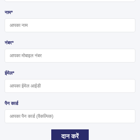
नाम*
नंबर*
ईमेल*
पैन कार्ड
दान करें