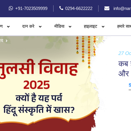
+91-7023509999
0294-6622222
info@nar
रण
दान करे
मीडिया
हाइलाइट
हमारे सा
्व
27 Oc
कब ह
और 