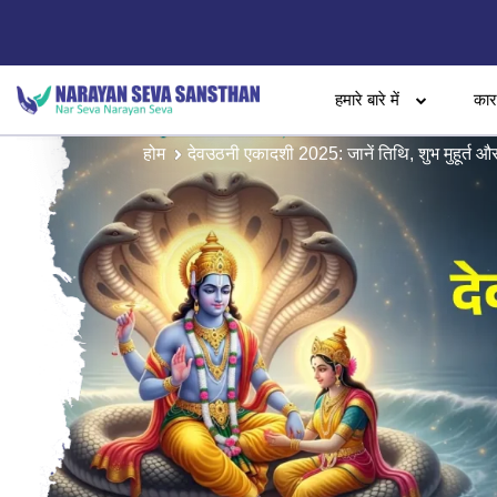
हमारे बारे में
का
होम
देवउठनी एकादशी 2025: जानें तिथि, शुभ मुहूर्त औ