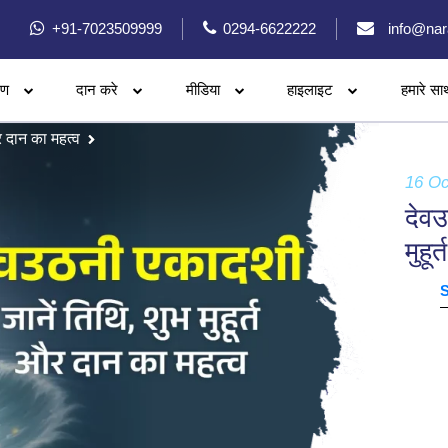
+91-7023509999
0294-6622222
info@nar
रण
दान करे
मीडिया
हाइलाइट
हमारे सा
र दान का महत्व
16 Oc
देव
मुहू