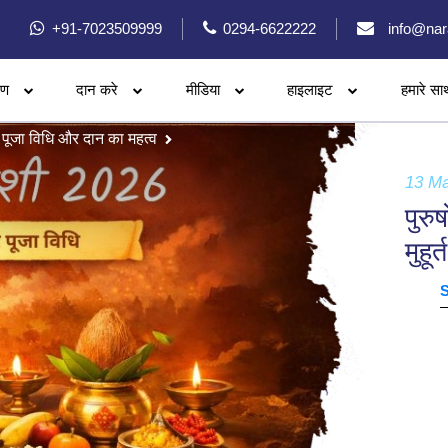
+91-7023509999
0294-6622222
info@nar
रण
दान करे
मीडिया
हाइलाइट
हमारे सा
, पूजा विधि और दान का महत्व
13 M
पुरु
मुहू