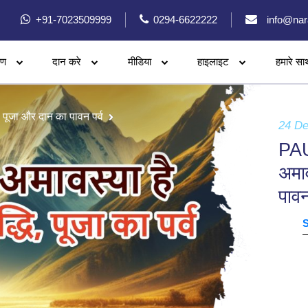
+91-7023509999
0294-6622222
info@nar
रण
दान करे
मीडिया
हाइलाइट
हमारे सा
पूजा और दान का पावन पर्व
24 D
PA
अमाव
पावन