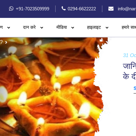
+91-7023509999
0294-6622222
info@nar
रण
दान करे
मीडिया
हाइलाइट
हमारे सा
े?
31 Oc
जानि
के द