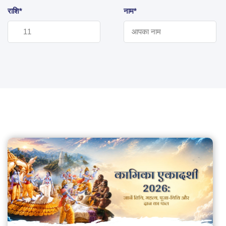
राशि*
नाम*