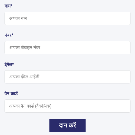
नाम*
नंबर*
ईमेल*
पैन कार्ड
दान करें