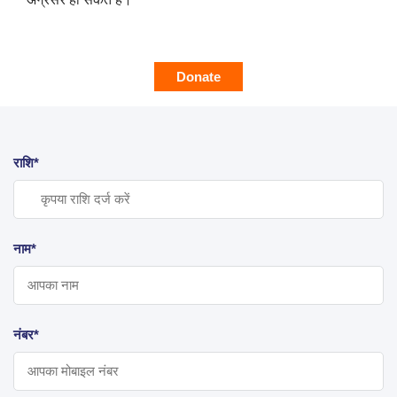
Donate
राशि*
नाम*
नंबर*