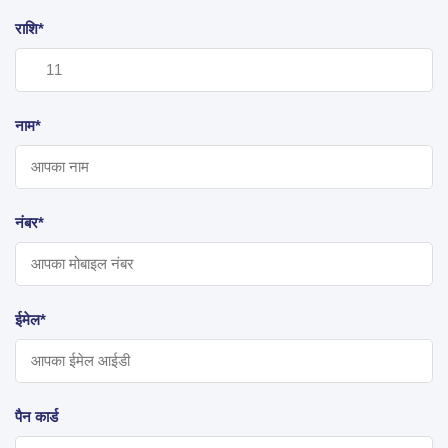
राशि*
नाम*
नंबर*
ईमेल*
पैन कार्ड