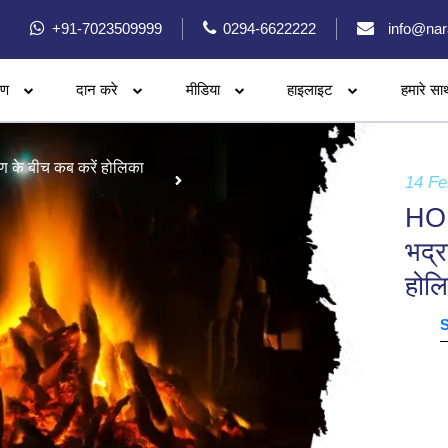
+91-7023509999
0294-6622222
info@nar
रण
दान करे
मीडिया
हाइलाइट
हमारे सा
 के बीच कब करें होलिका
14 Fe
HO
भद्र
होलि