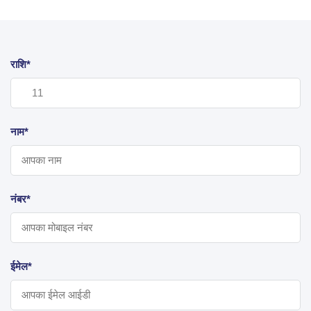
राशि*
नाम*
नंबर*
ईमेल*