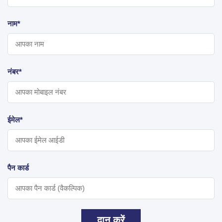
नाम*
नंबर*
ईमेल*
पैन कार्ड
दान करें