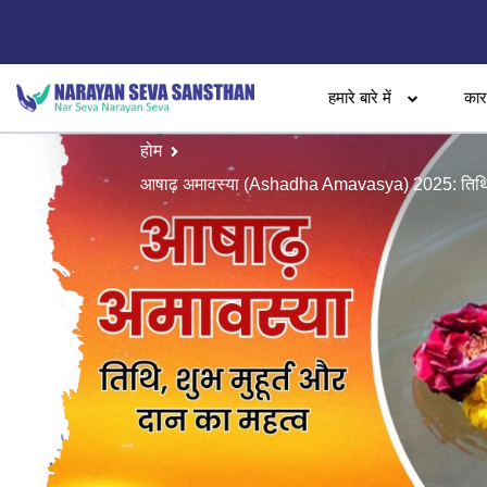
हमारे बारे में
का
होम
आषाढ़ अमावस्या (Ashadha Amavasya) 2025: तिथि, शु