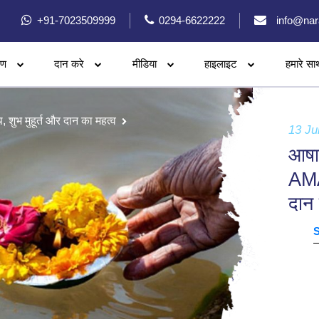
+91-7023509999
0294-6622222
info@nar
रण
दान करे
मीडिया
हाइलाइट
हमारे सा
भ मुहूर्त और दान का महत्व
13 Ju
आषा
AMA
दान 