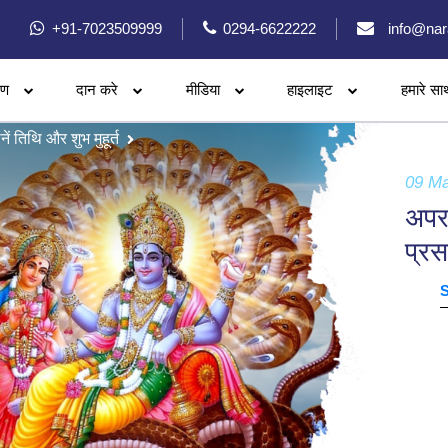
+91-7023509999
0294-6622222
info@nar
रण
दान करे
मीडिया
हाइलाइट
हमारे सा
ं तिथि और शुभ मुहूर्त
09 M
अपरा
प्रस