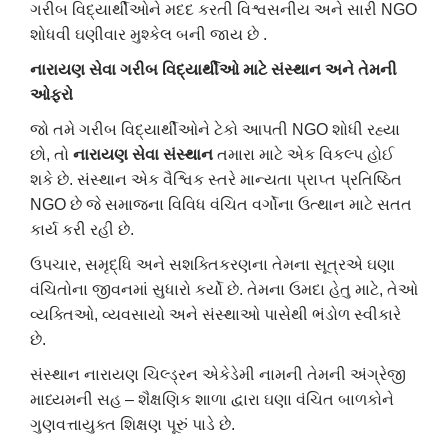
ગરીબ
વિદ્યાર્થીઓને
મદદ
કરતી
વિશ્વસનીય
અને
સારી
NGO
શોધવી
ઘણીવાર
મુશ્કેલ
બની
જાય
છે
.
નારાયણ
સેવા
ગરીબ
વિદ્યાર્થીઓ
માટે
સંસ્થાન
અને
તેમની
ઓફરો
જો
તમે
ગરીબ
વિદ્યાર્થીઓને
ટેકો
આપતી
NGO
શોધી
રહ્યા
છો
,
તો
નારાયણ
સેવા
સંસ્થાન
તમારા
માટે
એક
વિકલ્પ
હોઈ
શકે
છે
.
સંસ્થાન
એક
વૈશ્વિક
સ્તરે
માન્યતા
પ્રાપ્ત
પ્રતિષ્ઠિત
NGO
છે
જે
સમાજના
વિવિધ
વંચિત
વર્ગોના
ઉત્થાન
માટે
સતત
કાર્ય
કરી
રહી
છે
.
ઉપચાર
,
સમૃદ્ધિ
અને
સશક્તિકરણના
તેમના
સૂત્રએ
ઘણા
વંચિતોના
જીવનમાં
સુધારો
કર્યો
છે
.
તેમના
ઉમદા
હેતુ
માટે
,
તેઓ
વ્યક્તિઓ
,
વ્યવસાયો
અને
સંસ્થાઓ
પાસેથી
ભંડોળ
સ્વીકારે
છે
.
સંસ્થાન
નારાયણ
ચિલ્ડ્રન
એકેડેમી
નામની
તેમની
અંગ્રેજી
માધ્યમની
સહ
–
શૈક્ષણિક
શાળા
દ્વારા
ઘણા
વંચિત
બાળકોને
ગુણવત્તાયુક્ત
શિક્ષણ
પૂરું
પાડે
છે
.