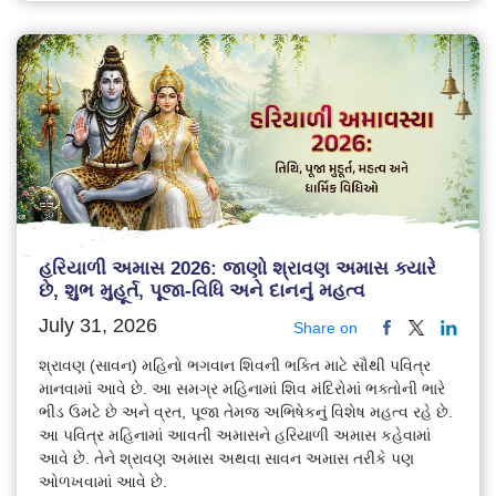
હરિયાળી અમાસ 2026: જાણો શ્રાવણ અમાસ ક્યારે
છે, શુભ મુહૂર્ત, પૂજા-વિધિ અને દાનનું મહત્વ
July 31, 2026
Share on
શ્રાવણ (સાવન) મહિનો ભગવાન શિવની ભક્તિ માટે સૌથી પવિત્ર
માનવામાં આવે છે. આ સમગ્ર મહિનામાં શિવ મંદિરોમાં ભક્તોની ભારે
ભીડ ઉમટે છે અને વ્રત, પૂજા તેમજ અભિષેકનું વિશેષ મહત્વ રહે છે.
આ પવિત્ર મહિનામાં આવતી અમાસને હરિયાળી અમાસ કહેવામાં
આવે છે. તેને શ્રાવણ અમાસ અથવા સાવન અમાસ તરીકે પણ
ઓળખવામાં આવે છે.