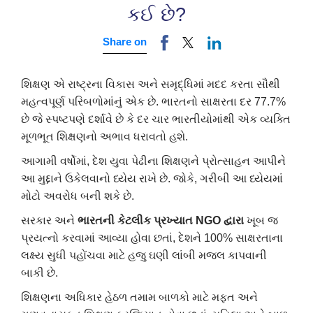
કઈ છે?
Share on
શિક્ષણ
એ
રાષ્ટ્રના
વિકાસ
અને
સમૃદ્ધિમાં
મદદ
કરતા
સૌથી
મહત્વપૂર્ણ
પરિબળોમાંનું
એક
છે
.
ભારતનો
સાક્ષરતા
દર
77.7%
છે
જે
સ્પષ્ટપણે
દર્શાવે
છે
કે
દર
ચાર
ભારતીયોમાંથી
એક
વ્યક્તિ
મૂળભૂત
શિક્ષણનો
અભાવ
ધરાવતો
હશે
.
આગામી
વર્ષોમાં
,
દેશ
યુવા
પેઢીના
શિક્ષણને
પ્રોત્સાહન
આપીને
આ
મુદ્દાને
ઉકેલવાનો
ધ્યેય
રાખે
છે
.
જોકે
,
ગરીબી
આ
ધ્યેયમાં
મોટો
અવરોધ
બની
શકે
છે
.
સરકાર
અને
ભારતની
કેટલીક
પ્રખ્યાત
NGO
દ્વારા
ખૂબ
જ
પ્રયત્નો
કરવામાં
આવ્યા
હોવા
છતાં
,
દેશને
100%
સાક્ષરતાના
લક્ષ્ય
સુધી
પહોંચવા
માટે
હજુ
ઘણી
લાંબી
મજલ
કાપવાની
બાકી
છે
.
શિક્ષણના
અધિકાર
હેઠળ
તમામ
બાળકો
માટે
મફત
અને