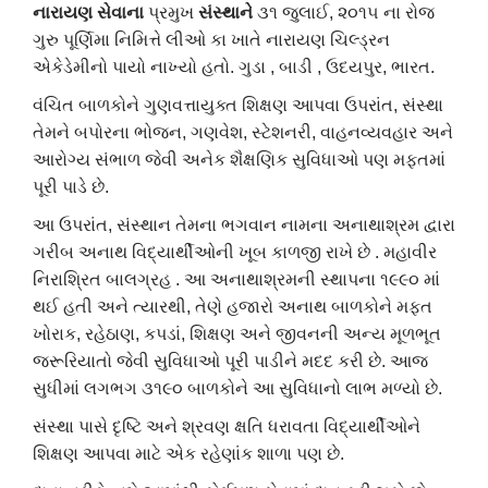
નારાયણ
સેવાના
પ્રમુખ
સંસ્થાને
૩૧
જુલાઈ
,
૨૦૧૫
ના
રોજ
ગુરુ
પૂર્ણિમા
નિમિત્તે
લીઓ
કા
ખાતે
નારાયણ
ચિલ્ડ્રન
એકેડેમીનો
પાયો
નાખ્યો
હતો
.
ગુડા
,
બાડી
,
ઉદયપુર
,
ભારત
.
વંચિત
બાળકોને
ગુણવત્તાયુક્ત
શિક્ષણ
આપવા
ઉપરાંત
,
સંસ્થા
તેમને
બપોરના
ભોજન
,
ગણવેશ
,
સ્ટેશનરી
,
વાહનવ્યવહાર
અને
આરોગ્ય
સંભાળ
જેવી
અનેક
શૈક્ષણિક
સુવિધાઓ
પણ
મફતમાં
પૂરી
પાડે
છે
.
આ
ઉપરાંત
,
સંસ્થાન
તેમના
ભગવાન
નામના
અનાથાશ્રમ
દ્વારા
ગરીબ
અનાથ
વિદ્યાર્થીઓની
ખૂબ
કાળજી
રાખે
છે
.
મહાવીર
નિરાશ્રિત
બાલગ્રહ
.
આ
અનાથાશ્રમની
સ્થાપના
૧૯૯૦
માં
થઈ
હતી
અને
ત્યારથી
,
તેણે
હજારો
અનાથ
બાળકોને
મફત
ખોરાક
,
રહેઠાણ
,
કપડાં
,
શિક્ષણ
અને
જીવનની
અન્ય
મૂળભૂત
જરૂરિયાતો
જેવી
સુવિધાઓ
પૂરી
પાડીને
મદદ
કરી
છે
.
આજ
સુધીમાં
લગભગ
૩૧૯૦
બાળકોને
આ
સુવિધાનો
લાભ
મળ્યો
છે
.
સંસ્થા
પાસે
દૃષ્ટિ
અને
શ્રવણ
ક્ષતિ
ધરાવતા
વિદ્યાર્થીઓને
શિક્ષણ
આપવા
માટે
એક
રહેણાંક
શાળા
પણ
છે
.