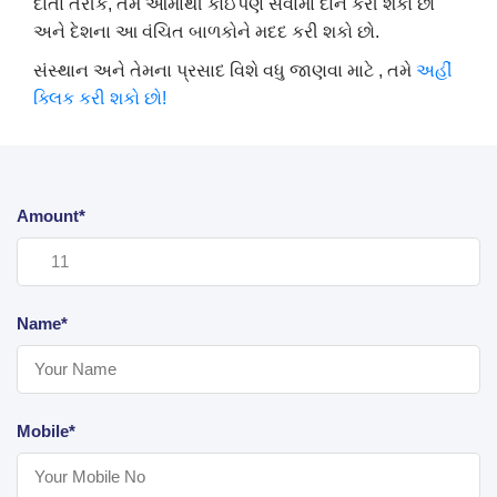
દાતા
તરીકે
,
તમે
આમાંથી
કોઈપણ
સેવામાં
દાન
કરી
શકો
છો
અને
દેશના
આ
વંચિત
બાળકોને
મદદ
કરી
શકો
છો
.
સંસ્થાન
અને
તેમના
પ્રસાદ
વિશે
વધુ
જાણવા
માટે
,
તમે
અહીં
ક્લિક
કરી
શકો
છો
!
Amount*
Name*
Mobile*