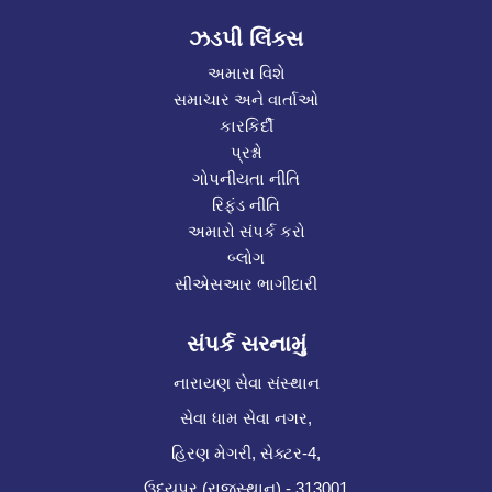
ઝડપી લિંક્સ
અમારા વિશે
સમાચાર અને વાર્તાઓ
કારકિર્દી
પ્રશ્નો
ગોપનીયતા નીતિ
રિફંડ નીતિ
અમારો સંપર્ક કરો
બ્લોગ
સીએસઆર ભાગીદારી
સંપર્ક સરનામું
નારાયણ સેવા સંસ્થાન
સેવા ધામ સેવા નગર,
હિરણ મેગરી, સેક્ટર-4,
ઉદયપુર (રાજસ્થાન) - 313001