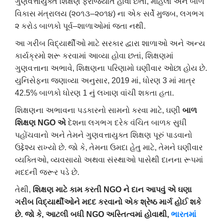
ગુણવત્તાયુક્ત
શિક્ષણ
ફરજિયાત
હોવા
છતાં
,
મહિલા
અને
બાળ
વિકાસ
મંત્રાલય
(
૨૦૧૩
–
૨૦૧૪
)
ના
એક
સર્વે
મુજબ
,
લગભગ
૨
કરોડ
બાળકો
પૂર્વ
–
શાળાઓમાં
જતા
નથી
.
આ
ગરીબ
વિદ્યાર્થીઓ
માટે
સરકાર
દ્વારા
શાળાઓ
અને
અન્ય
કાર્યક્રમો
શરૂ
કરવામાં
આવ્યા
હોવા
છતાં
,
શિક્ષણમાં
ગુણવત્તાના
અભાવે
,
શિક્ષણના
પરિણામો
ઘણીવાર
ઓછા
હોય
છે
.
યુનિસેફના
જણાવ્યા
અનુસાર
, 2019
માં
,
ધોરણ
3
માં
માત્ર
42.5%
બાળકો
ધોરણ
1
નું
લખાણ
વાંચી
શકતા
હતા
.
શિક્ષણના
અભાવના
પડકારનો
સામનો
કરવા
માટે
,
ઘણી
બાળ
શિક્ષણ
NGO
એ
દેશના
લગભગ
દરેક
વંચિત
બાળક
સુધી
પહોંચવાનો
અને
તેમને
ગુણવત્તાયુક્ત
શિક્ષણ
પૂરું
પાડવાનો
ઉદ્દેશ્ય
રાખ્યો
છે
.
જો
કે
,
તેમના
ઉમદા
હેતુ
માટે
,
તેમને
ઘણીવાર
વ્યક્તિઓ
,
વ્યવસાયો
અથવા
સંસ્થાઓ
પાસેથી
દાનના
રૂપમાં
મદદની
જરૂર
પડે
છે
.
તેથી
,
શિક્ષણ
માટે
કામ
કરતી
NGO
ને
દાન
આપવું
એ
ઘણા
ગરીબ
વિદ્યાર્થીઓને
મદદ
કરવાનો
એક
શ્રેષ્ઠ
માર્ગ
હોઈ
શકે
છે
.
જો
કે
,
આટલી
બધી
NGO
અસ્તિત્વમાં
હોવાથી
,
ભારતમાં