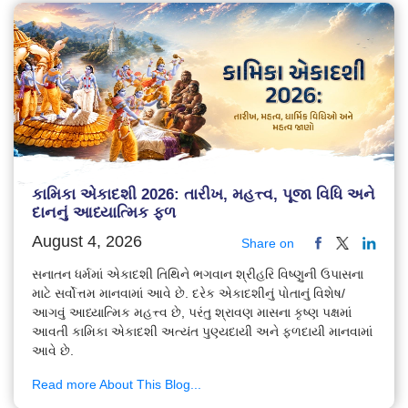
કામિકા એકાદશી 2026: તારીખ, મહત્ત્વ, પૂજા વિધિ અને
દાનનું આધ્યાત્મિક ફળ
August 4, 2026
Share on
સનાતન ધર્મમાં એકાદશી તિથિને ભગવાન શ્રીહરિ વિષ્ણુની ઉપાસના
માટે સર્વોત્તમ માનવામાં આવે છે. દરેક એકાદશીનું પોતાનું વિશેષ/
આગવું આધ્યાત્મિક મહત્ત્વ છે, પરંતુ શ્રાવણ માસના કૃષ્ણ પક્ષમાં
આવતી કામિકા એકાદશી અત્યંત પુણ્યદાયી અને ફળદાયી માનવામાં
આવે છે.
Read more About This Blog...