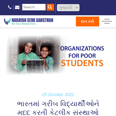
દાન કરો
25 October 2022
ભારતમાં ગરીબ વિદ્યાર્થીઓને
મદદ કરતી કેટલીક સંસ્થાઓ