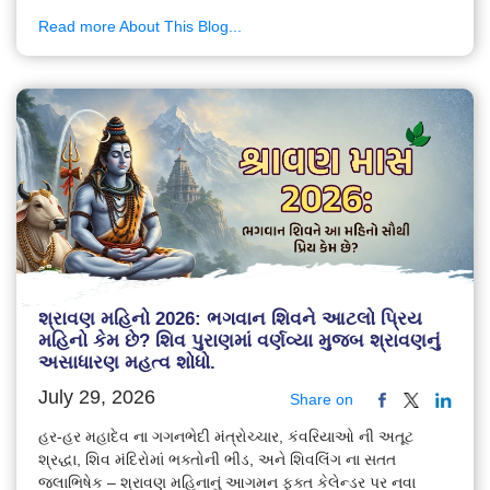
Read more About This Blog...
શ્રાવણ મહિનો 2026: ભગવાન શિવને આટલો પ્રિય
મહિનો કેમ છે? શિવ પુરાણમાં વર્ણવ્યા મુજબ શ્રાવણનું
અસાધારણ મહત્વ શોધો.
July 29, 2026
Share on
હર-હર મહાદેવ ના ગગનભેદી મંત્રોચ્ચાર, કંવરિયાઓ ની અતૂટ
શ્રદ્ધા, શિવ મંદિરોમાં ભક્તોની ભીડ, અને શિવલિંગ ના સતત
જલાભિષેક – શ્રાવણ મહિનાનું આગમન ફક્ત કેલેન્ડર પર નવા