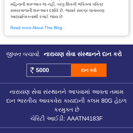
મહિનાની શરૂઆત જ નહીં, પરંતુ શિવની ભક્તિના પવિત્ર
સમયગાળાની શરૂઆત દર્શાવે છે, જ્યારે સમગ્ર વાતાવરણ
આધ્યાત્મિકતાથી રંગાઈ જાય છે.
Read more About This Blog...
જીવન બચાવો.
નારાયણ સેવા સંસ્થાનને દાન કરો
દાન કરો
નારાયણ સેવા સંસ્થાનને આપવામાં આવતા તમામ
દાન ભારતીય આવકવેરા કાયદાની કલમ 80G હેઠળ
કરમુક્ત છે
ચેરિટી આઈડી: AAATN4183F