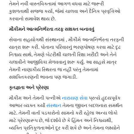
તેમને નવી વાસ્તવિકતામાં આગળ વધવા માટે જરૂરી
કુશળતાથી સજ્જ કર્યા, જેમાં ચાલવા અને દૈનિક પ્રવૃત્તિઓ
કરવાનો સમાવેશ થાય છે.
મૌકીમને
આત્મનિર્ભરતા
તરફ
સશક્ત
બનાવવું
સેવાના સહયોગથી સંસ્થાનમાં , મૌકીમે આત્મનિર્ભરતા તરફની
યાત્રા શરૂ કરી. પોતાના પરિવારનું ભરણપોષણ કરવા માટે દૃઢ
નિશ્ચય સાથે, તેમણે બેટરીથી ચાલતી રિક્ષા ખરીદી અને તેને
ચલાવીને આજીવિકા મેળવવાનું શરૂ કર્યું. આ સાહસે માત્ર
તેમની નાણાકીય સ્થિરતા જ નહીં પરંતુ તેમનામાં
સશક્તિકરણની ભાવના પણ જગાડી.
કૃતજ્ઞતા
અને
પ્રેરણા
મૌકીમ અને તેમની પત્નીએ
નારાયણ
સેવા
પ્રત્યે હૃદયપૂર્વક
આભાર વ્યક્ત કર્યો
સંસ્થાન
તેમના જીવન બદલનારા સમર્થન
માટે. તેમની વાર્તા પડકારોનો સામનો કરી રહેલા અન્ય લોકો
માટે પ્રેરણારૂપ છે, જે દર્શાવે છે કે હિંમત અને નિશ્ચયથી,
વ્યક્તિ પ્રતિકૂળતાઓને દૂર કરી શકે છે અને તેમના લક્ષ્યોને