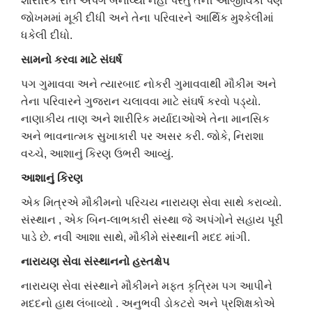
શારીરિક રીતે અપંગ બનાવ્યો નહીં પરંતુ તેની આજીવિકા પણ
જોખમમાં મૂકી દીધી અને તેના પરિવારને આર્થિક મુશ્કેલીમાં
ધકેલી દીધો.
સામનો
કરવા
માટે
સંઘર્ષ
પગ ગુમાવવા અને ત્યારબાદ નોકરી ગુમાવવાથી મૌકીમ અને
તેના પરિવારને ગુજરાન ચલાવવા માટે સંઘર્ષ કરવો પડ્યો.
નાણાકીય તાણ અને શારીરિક મર્યાદાઓએ તેના માનસિક
અને ભાવનાત્મક સુખાકારી પર અસર કરી. જોકે, નિરાશા
વચ્ચે, આશાનું કિરણ ઉભરી આવ્યું.
આશાનું
કિરણ
એક મિત્રએ મૌકીમનો પરિચય નારાયણ સેવા સાથે કરાવ્યો.
સંસ્થાન , એક બિન-લાભકારી સંસ્થા જે અપંગોને સહાય પૂરી
પાડે છે. નવી આશા સાથે, મૌકીમે સંસ્થાની મદદ માંગી.
નારાયણ
સેવા
સંસ્થાનનો
હસ્તક્ષેપ
નારાયણ સેવા સંસ્થાને મૌકીમને મફત કૃત્રિમ પગ આપીને
મદદનો હાથ લંબાવ્યો . અનુભવી ડોકટરો અને પ્રશિક્ષકોએ