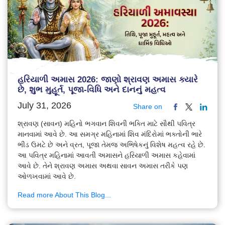
હરિયાળી અમાસ 2026: જાણો શ્રાવણ અમાસ ક્યારે
છે, શુભ મુહૂર્ત, પૂજા-વિધિ અને દાનનું મહત્વ
July 31, 2026
Share on
શ્રાવણ (સાવન) મહિનો ભગવાન શિવની ભક્તિ માટે સૌથી પવિત્ર
માનવામાં આવે છે. આ સમગ્ર મહિનામાં શિવ મંદિરોમાં ભક્તોની ભારે
ભીડ ઉમટે છે અને વ્રત, પૂજા તેમજ અભિષેકનું વિશેષ મહત્વ રહે છે.
આ પવિત્ર મહિનામાં આવતી અમાસને હરિયાળી અમાસ કહેવામાં
આવે છે. તેને શ્રાવણ અમાસ અથવા સાવન અમાસ તરીકે પણ
ઓળખવામાં આવે છે.
Read more About This Blog...