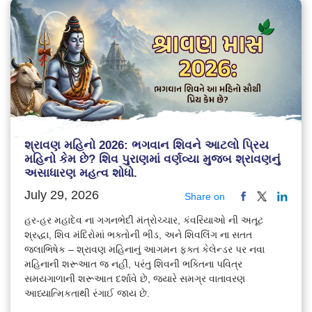
શ્રાવણ મહિનો 2026: ભગવાન શિવને આટલો પ્રિય
મહિનો કેમ છે? શિવ પુરાણમાં વર્ણવ્યા મુજબ શ્રાવણનું
અસાધારણ મહત્વ શોધો.
July 29, 2026
Share on
હર-હર મહાદેવ ના ગગનભેદી મંત્રોચ્ચાર, કંવરિયાઓ ની અતૂટ
શ્રદ્ધા, શિવ મંદિરોમાં ભક્તોની ભીડ, અને શિવલિંગ ના સતત
જલાભિષેક – શ્રાવણ મહિનાનું આગમન ફક્ત કેલેન્ડર પર નવા
મહિનાની શરૂઆત જ નહીં, પરંતુ શિવની ભક્તિના પવિત્ર
સમયગાળાની શરૂઆત દર્શાવે છે, જ્યારે સમગ્ર વાતાવરણ
આધ્યાત્મિકતાથી રંગાઈ જાય છે.