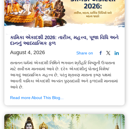
કામિકા એકાદશી 2026: તારીખ, મહત્ત્વ, પૂજા વિધિ અને
દાનનું આધ્યાત્મિક ફળ
August 4, 2026
Share on
સનાતન ધર્મમાં એકાદશી તિથિને ભગવાન શ્રીહરિ વિષ્ણુની ઉપાસના
માટે સર્વોત્તમ માનવામાં આવે છે. દરેક એકાદશીનું પોતાનું વિશેષ/
આગવું આધ્યાત્મિક મહત્ત્વ છે, પરંતુ શ્રાવણ માસના કૃષ્ણ પક્ષમાં
આવતી કામિકા એકાદશી અત્યંત પુણ્યદાયી અને ફળદાયી માનવામાં
આવે છે.
Read more About This Blog...