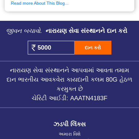
Read more About This Blog...
જીવન બચાવો.
નારાયણ સેવા સંસ્થાનને દાન કરો
દાન કરો
નારાયણ સેવા સંસ્થાનને આપવામાં આવતા તમામ
દાન ભારતીય આવકવેરા કાયદાની કલમ 80G હેઠળ
કરમુક્ત છે
ચેરિટી આઈડી: AAATN4183F
ઝડપી લિંક્સ
અમારા વિશે