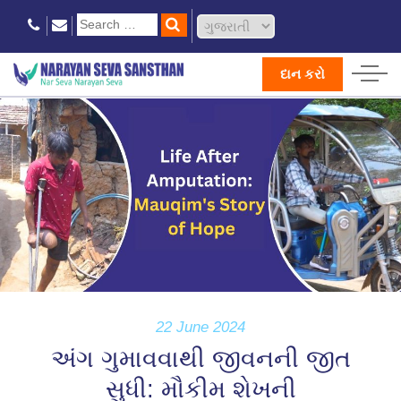
દાન કરો
22 June 2024
અંગ ગુમાવવાથી જીવનની જીત
સુધી: મૌકીમ શેખની