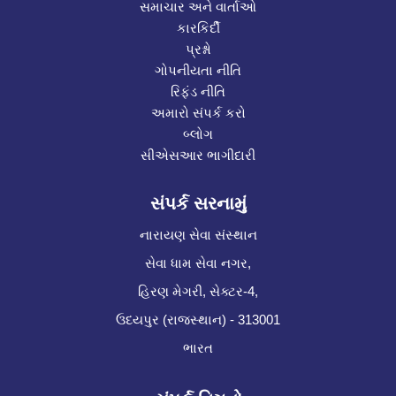
સમાચાર અને વાર્તાઓ
કારકિર્દી
પ્રશ્નો
ગોપનીયતા નીતિ
રિફંડ નીતિ
અમારો સંપર્ક કરો
બ્લોગ
સીએસઆર ભાગીદારી
સંપર્ક સરનામું
નારાયણ સેવા સંસ્થાન
સેવા ધામ સેવા નગર,
હિરણ મેગરી, સેક્ટર-4,
ઉદયપુર (રાજસ્થાન) - 313001
ભારત