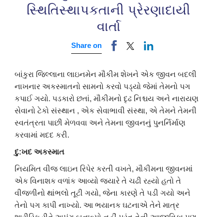
સ્થિતિસ્થાપકતાની પ્રેરણાદાયી
વાર્તા
Share on
બાંકુરા જિલ્લાના લાઇનમેન મૌકીમ શેખને એક જીવન બદલી
નાખનાર અકસ્માતનો સામનો કરવો પડ્યો જેમાં તેમનો પગ
કપાઈ ગયો. પડકારો છતાં, મૌકીમનો દૃઢ નિશ્ચય અને નારાયણ
સેવાનો ટેકો સંસ્થાન , એક સેવાભાવી સંસ્થા, એ તેમને તેમની
સ્વતંત્રતા પાછી મેળવવા અને તેમના જીવનનું પુનર્નિર્માણ
કરવામાં મદદ કરી.
દુ
:
ખદ
અકસ્માત
નિયમિત વીજ લાઇન રિપેર કરતી વખતે, મૌકીમના જીવનમાં
એક વિનાશક વળાંક આવ્યો જ્યારે તે ચઢી રહ્યો હતો તે
વીજળીનો થાંભલો તૂટી ગયો, જેના કારણે તે પડી ગયો અને
તેનો પગ કાપી નાખ્યો. આ ભયાનક ઘટનાએ તેને માત્ર