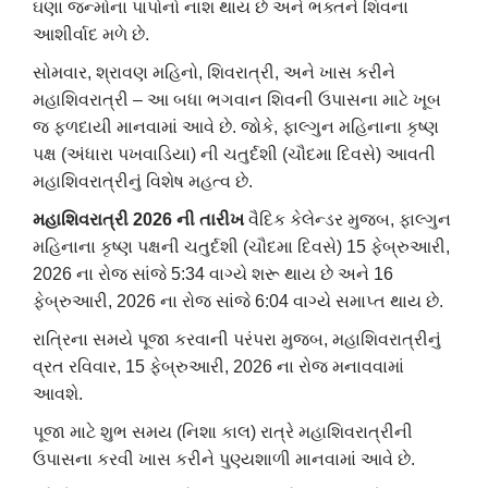
ઘણા જન્મોના પાપોનો નાશ થાય છે અને ભક્તને શિવના
આશીર્વાદ મળે છે.
સોમવાર, શ્રાવણ મહિનો, શિવરાત્રી, અને ખાસ કરીને
મહાશિવરાત્રી – આ બધા ભગવાન શિવની ઉપાસના માટે ખૂબ
જ ફળદાયી માનવામાં આવે છે. જોકે, ફાલ્ગુન મહિનાના કૃષ્ણ
પક્ષ (અંધારા પખવાડિયા) ની ચતુર્દશી (ચૌદમા દિવસે) આવતી
મહાશિવરાત્રીનું વિશેષ મહત્વ છે.
મહાશિવરાત્રી 2026 ની તારીખ
વૈદિક કેલેન્ડર મુજબ, ફાલ્ગુન
મહિનાના કૃષ્ણ પક્ષની ચતુર્દશી (ચૌદમા દિવસે) 15 ફેબ્રુઆરી,
2026 ના રોજ સાંજે 5:34 વાગ્યે શરૂ થાય છે અને 16
ફેબ્રુઆરી, 2026 ના રોજ સાંજે 6:04 વાગ્યે સમાપ્ત થાય છે.
રાત્રિના સમયે પૂજા કરવાની પરંપરા મુજબ, મહાશિવરાત્રીનું
વ્રત રવિવાર, 15 ફેબ્રુઆરી, 2026 ના રોજ મનાવવામાં
આવશે.
પૂજા માટે શુભ સમય (નિશા કાલ)
રાત્રે મહાશિવરાત્રીની
ઉપાસના કરવી ખાસ કરીને પુણ્યશાળી માનવામાં આવે છે.