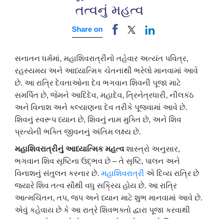
તત્વનું મહત્વ
Share on
સનાતન ધર્મમાં, મહાશિવરાત્રીનો તહેવાર અત્યંત પવિત્ર,
રહસ્યમય અને આધ્યાત્મિક ચેતનાથી ભરેલો માનવામાં આવે
છે. આ રાત્રિ દેવતાઓના દેવ ભગવાન શિવની પૂજા માટે
સમર્પિત છે, જેમને આદિદેવ, મહાદેવ, ત્રિનેત્રધારી, નીલકંઠ
અને વિનાશ અને કલ્યાણના દેવ તરીકે પૂજવામાં આવે છે.
શિવનું સ્વરૂપ ધ્યાન છે, શિવનું નામ મુક્તિ છે, અને શિવ
પ્રત્યેની ભક્તિ જીવનનું અંતિમ લક્ષ્ય છે.
મહાશિવરાત્રીનું આધ્યાત્મિક મહત્વ
શાસ્ત્રો અનુસાર,
ભગવાન શિવ સૃષ્ટિના ઉદ્ભવ છે – તે સૃષ્ટિ, પાલન અને
વિનાશનું સંતુલન કરનાર છે.
મહાશિવરાત્રી
એ દિવ્ય રાત્રિ છે
જ્યારે શિવ તત્વ સૌથી વધુ સક્રિય હોય છે. આ રાત્રિ
આત્મચિંતન, તપ, જપ અને ધ્યાન માટે શુભ માનવામાં આવે છે.
એવું કહેવાય છે કે આ રાત્રે શિવભક્તો દ્વારા પૂજા કરવાથી