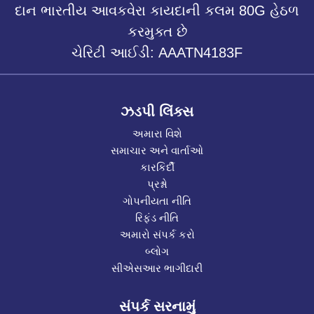
દાન ભારતીય આવકવેરા કાયદાની કલમ 80G હેઠળ
કરમુક્ત છે
ચેરિટી આઈડી: AAATN4183F
ઝડપી લિંક્સ
અમારા વિશે
સમાચાર અને વાર્તાઓ
કારકિર્દી
પ્રશ્નો
ગોપનીયતા નીતિ
રિફંડ નીતિ
અમારો સંપર્ક કરો
બ્લોગ
સીએસઆર ભાગીદારી
સંપર્ક સરનામું