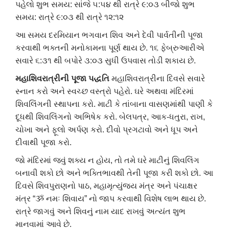
પહેલો શુભ સમય: સાંજે ૫:૫૪ થી રાત્રે ૯:૦૩
બીજો શુભ
સમય: રાત્રે ૯:૦૩ થી રાત્રે ૧૨:૧૨
આ સમય દરમિયાન ભગવાન શિવ અને દેવી પાર્વતીની પૂજા
કરવાથી ભક્તની મનોકામના પૂર્ણ થાય છે. ૧૬ ફેબ્રુઆરીએ
સવારે ૬:૩૧ થી બપોરે ૩:૦૩ સુધી ઉપવાસ તોડી શકાય છે.
મહાશિવરાત્રીની પૂજા પદ્ધતિ
મહાશિવરાત્રીના દિવસે સવારે
સ્નાન કરો અને સ્વચ્છ વસ્ત્રો પહેરો. ઘરે અથવા મંદિરમાં
શિવલિંગની સ્થાપના કરો.
માટી કે તાંબાના વાસણમાંથી પાણી કે
દૂધથી શિવલિંગનો અભિષેક કરો.
બેલપત્ર, આક-ધતુરા, રાખ,
ચોખા અને ફૂલો અર્પણ કરો.
દીવો પ્રગટાવો અને ધૂપ અને
દીવાથી પૂજા કરો.
જો મંદિરમાં જવું શક્ય ન હોય, તો તમે ઘરે માટીનું શિવલિંગ
બનાવી શકો છો અને ભક્તિભાવથી તેની પૂજા કરી શકો છો. આ
દિવસે શિવપુરાણનો પાઠ, મહામૃત્યુંજય મંત્ર અને પંચાક્ષર
મંત્ર “ૐ નમઃ શિવાય” નો જાપ કરવાથી વિશેષ લાભ થાય છે.
રાત્રે જાગવું અને શિવનું નામ યાદ રાખવું અત્યંત શુભ
માનવામાં આવે છે.