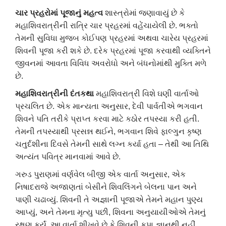
ચાર પ્રહરોમાં પૂજાનું મહત્વ
શાસ્ત્રોમાં જણાવાયું છે કે
મહાશિવરાત્રીની રાત્રિ ચાર પ્રહરમાં વહેંચાયેલી છે. ભક્તો
તેમની સુવિધા મુજબ કોઈપણ પ્રહરમાં અથવા ચારેય પ્રહરમાં
શિવની પૂજા કરી શકે છે. દરેક પ્રહરમાં પૂજા કરવાથી વ્યક્તિને
જીવનમાં આવતા વિવિધ અવરોધો અને બંધનોમાંથી મુક્તિ મળે
છે.
મહાશિવરાત્રીની દંતકથા
મહાશિવરાત્રી વિશે ઘણી વાર્તાઓ
પ્રચલિત છે. એક માન્યતા અનુસાર, દેવી પાર્વતીએ ભગવાન
શિવને પતિ તરીકે પ્રાપ્ત કરવા માટે કઠોર તપસ્યા કરી હતી.
તેમની તપસ્યાથી પ્રસન્ન થઈને, ભગવાન શિવે ફાલ્ગુન કૃષ્ણ
ચતુર્દશીના દિવસે તેમની સાથે લગ્ન કર્યા હતા – તેથી આ તિથિ
અત્યંત પવિત્ર માનવામાં આવે છે.
ગરુડ પુરાણમાં વર્ણવેલ બીજી એક વાર્તા અનુસાર, એક
નિષાદરાજે અજાણતાં બેસીને શિવલિંગને બેલના પાન અને
પાણી ચઢાવ્યું. શિવની તે અજ્ઞાની પૂજાએ તેમને મહાન પુણ્ય
આપ્યું, અને તેમના મૃત્યુ પછી, શિવના અનુયાયીઓએ તેમનું
રક્ષણ કર્યું. આ વાર્તા શીખવે છે કે શિવની કૃપા જ્ઞાનથી નહીં,