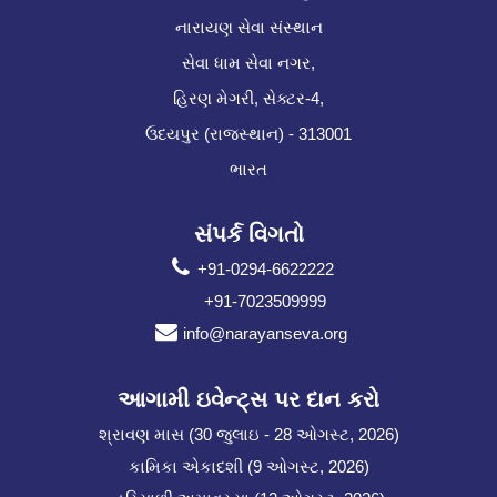
નારાયણ સેવા સંસ્થાન
સેવા ધામ સેવા નગર,
હિરણ મેગરી, સેક્ટર-4,
ઉદયપુર (રાજસ્થાન) - 313001
ભારત
સંપર્ક વિગતો
+91-0294-6622222
+91-7023509999
info@narayanseva.org
આગામી ઇવેન્ટ્સ પર દાન કરો
શ્રાવણ માસ (30 જુલાઇ - 28 ઓગસ્ટ, 2026)
કામિકા એકાદશી (9 ઓગસ્ટ, 2026)