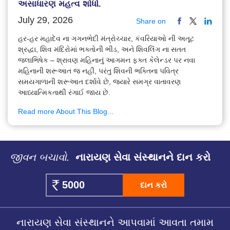
અસાધારણ મહત્વ શોધો.
July 29, 2026
Share on
હર-હર મહાદેવ ના ગગનભેદી મંત્રોચ્ચાર, કંવરિયાઓ ની અતૂટ
શ્રદ્ધા, શિવ મંદિરોમાં ભક્તોની ભીડ, અને શિવલિંગ ના સતત
જલાભિષેક – શ્રાવણ મહિનાનું આગમન ફક્ત કેલેન્ડર પર નવા
મહિનાની શરૂઆત જ નહીં, પરંતુ શિવની ભક્તિના પવિત્ર
સમયગાળાની શરૂઆત દર્શાવે છે, જ્યારે સમગ્ર વાતાવરણ
આધ્યાત્મિકતાથી રંગાઈ જાય છે.
Read more About This Blog...
જીવન બચાવો.
નારાયણ સેવા સંસ્થાનને દાન કરો
દાન કરો
નારાયણ સેવા સંસ્થાનને આપવામાં આવતા તમામ