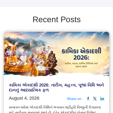
Recent Posts
કામિકા એકાદશી 2026: તારીખ, મહત્ત્વ, પૂજા વિધિ અને
દાનનું આધ્યાત્મિક ફળ
August 4, 2026
Share on
સનાતન ધર્મમાં એકાદશી તિથિને ભગવાન શ્રીહરિ વિષ્ણુની ઉપાસના
માટે સર્વોત્તમ માનવામાં આવે છે. દરેક એકાદશીનું પોતાનું વિશેષ/