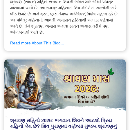
શ્રાવણ (સાવન) મહિનો ભગવાન શિવની ભક્તિ માટે સૌથી પવિત્ર
માનવામાં આવે છે. આ સમગ્ર મહિનામાં શિવ મંદિરોમાં ભક્તોની ભારે
ભીડ ઉમટે છે અને વ્રત, પૂજા તેમજ અભિષેકનું વિશેષ મહત્વ રહે છે.
આ પવિત્ર મહિનામાં આવતી અમાસને હરિયાળી અમાસ કહેવામાં
આવે છે. તેને શ્રાવણ અમાસ અથવા સાવન અમાસ તરીકે પણ
ઓળખવામાં આવે છે.
Read more About This Blog...
શ્રાવણ મહિનો 2026: ભગવાન શિવને આટલો પ્રિય
મહિનો કેમ છે? શિવ પુરાણમાં વર્ણવ્યા મુજબ શ્રાવણનું