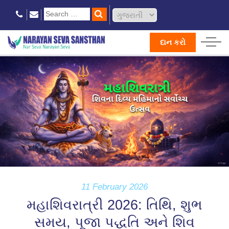
દાન કરો
11 February 2026
મહાશિવરાત્રી 2026: તિથિ, શુભ
સમય, પૂજા પદ્ધતિ અને શિવ