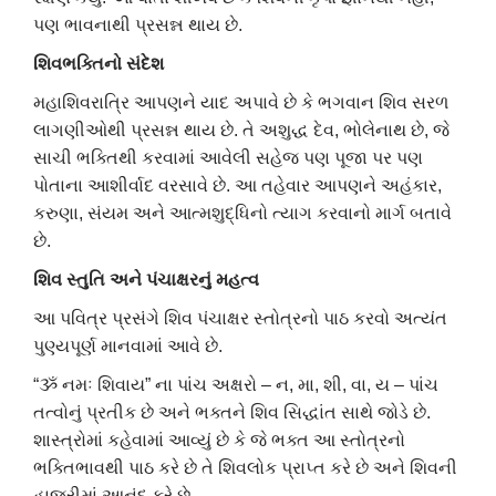
પણ ભાવનાથી પ્રસન્ન થાય છે.
શિવભક્તિનો સંદેશ
મહાશિવરાત્રિ આપણને યાદ અપાવે છે કે ભગવાન શિવ સરળ
લાગણીઓથી પ્રસન્ન થાય છે. તે અશુદ્ધ દેવ, ભોલેનાથ છે, જે
સાચી ભક્તિથી કરવામાં આવેલી સહેજ પણ પૂજા પર પણ
પોતાના આશીર્વાદ વરસાવે છે. આ તહેવાર આપણને અહંકાર,
કરુણા, સંયમ અને આત્મશુદ્ધિનો ત્યાગ કરવાનો માર્ગ બતાવે
છે.
શિવ સ્તુતિ અને પંચાક્ષરનું મહત્વ
આ પવિત્ર પ્રસંગે શિવ પંચાક્ષર સ્તોત્રનો પાઠ કરવો અત્યંત
પુણ્યપૂર્ણ માનવામાં આવે છે.
“ૐ નમઃ શિવાય” ના પાંચ અક્ષરો – ન, મા, શી, વા, ય – પાંચ
તત્વોનું પ્રતીક છે અને ભક્તને શિવ સિદ્ધાંત સાથે જોડે છે.
શાસ્ત્રોમાં કહેવામાં આવ્યું છે કે જે ભક્ત આ સ્તોત્રનો
ભક્તિભાવથી પાઠ કરે છે તે શિવલોક પ્રાપ્ત કરે છે અને શિવની
હાજરીમાં આનંદ કરે છે.