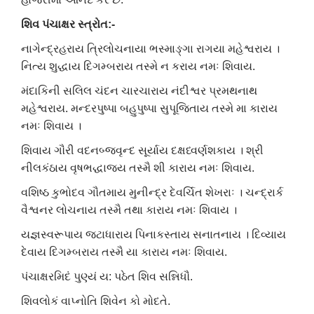
શિવ પંચાક્ષર સ્ત્રોત:-
નાગેન્દ્રહરાય ત્રિલોચનાયા ભસ્માઙ્ગા રાગયા મહેશ્વરાય ।
નિત્ય શુદ્ધાય દિગમ્બરાય તસ્મે ન કરાય નમઃ શિવાય.
મંદાકિની સલિલ ચંદન ચારચારાય નંદીશ્વર પ્રમથનાથ
મહેશ્વરાય.
મન્દરપુષ્પા બહુપુષ્પા સુપૂજિતાય તસ્મે મા કારાય
નમઃ શિવાય ।
શિવાય ગૌરી વદનબ્જવૃન્દ સૂર્યાય દક્ષધ્વર્ણશકાય ।
શ્રી
નીલકંઠાય વૃષભદ્ધાજય તસ્મૈ શી કારાય નમઃ શિવાય.
વશિષ્ઠ કુભોદવ ગૌતમાય મુનીન્દ્ર દેવર્ચિત શેખરાઃ ।
ચન્દ્રાર્ક
વૈશ્વનર લોચનાય તસ્મૈ તથા કારાય નમઃ શિવાય ।
યજ્ઞસ્વરૂપાય જટાધારાય પિનાકસ્તાય સનાતનાય ।
દિવ્યાય
દેવાય દિગમ્બરાય તસ્મૈ યા કારાય નમઃ શિવાય.
પંચાક્ષરમિદં પુણ્યં ય: પઠેત શિવ સન્નિધૌ.
શિવલોકં વાપ્નોતિ શિવેન કો મોદતે.