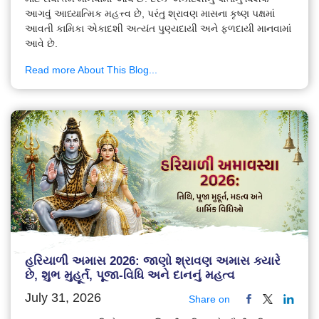
આગવું આધ્યાત્મિક મહત્ત્વ છે, પરંતુ શ્રાવણ માસના કૃષ્ણ પક્ષમાં
આવતી કામિકા એકાદશી અત્યંત પુણ્યદાયી અને ફળદાયી માનવામાં
આવે છે.
Read more About This Blog...
હરિયાળી અમાસ 2026: જાણો શ્રાવણ અમાસ ક્યારે
છે, શુભ મુહૂર્ત, પૂજા-વિધિ અને દાનનું મહત્વ
July 31, 2026
Share on