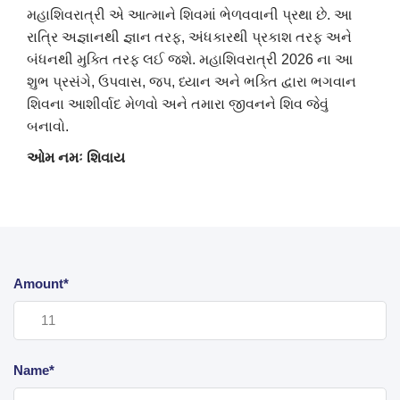
મહાશિવરાત્રી એ આત્માને શિવમાં ભેળવવાની પ્રથા છે. આ
રાત્રિ અજ્ઞાનથી જ્ઞાન તરફ, અંધકારથી પ્રકાશ તરફ અને
બંધનથી મુક્તિ તરફ લઈ જશે. મહાશિવરાત્રી 2026 ના આ
શુભ પ્રસંગે, ઉપવાસ, જપ, ધ્યાન અને ભક્તિ દ્વારા ભગવાન
શિવના આશીર્વાદ મેળવો અને તમારા જીવનને શિવ જેવું
બનાવો.
ઓમ નમઃ શિવાય
Amount*
Name*