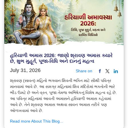
હરિયાળી અમાસ 2026: જાણો શ્રાવણ અમાસ ક્યારે
છે, શુભ મુહૂર્ત, પૂજા-વિધિ અને દાનનું મહત્વ
July 31, 2026
Share on
શ્રાવણ (સાવન) મહિનો ભગવાન શિવની ભક્તિ માટે સૌથી પવિત્ર
માનવામાં આવે છે. આ સમગ્ર મહિનામાં શિવ મંદિરોમાં ભક્તોની ભારે
ભીડ ઉમટે છે અને વ્રત, પૂજા તેમજ અભિષેકનું વિશેષ મહત્વ રહે છે.
આ પવિત્ર મહિનામાં આવતી અમાસને હરિયાળી અમાસ કહેવામાં
આવે છે. તેને શ્રાવણ અમાસ અથવા સાવન અમાસ તરીકે પણ
ઓળખવામાં આવે છે.
Read more About This Blog...