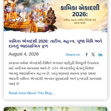
કામિકા એકાદશી 2026: તારીખ, મહત્ત્વ, પૂજા વિધિ અને
દાનનું આધ્યાત્મિક ફળ
August 4, 2026
Share on
સનાતન ધર્મમાં એકાદશી તિથિને ભગવાન શ્રીહરિ વિષ્ણુની ઉપાસના
માટે સર્વોત્તમ માનવામાં આવે છે. દરેક એકાદશીનું પોતાનું વિશેષ/
આગવું આધ્યાત્મિક મહત્ત્વ છે, પરંતુ શ્રાવણ માસના કૃષ્ણ પક્ષમાં
આવતી કામિકા એકાદશી અત્યંત પુણ્યદાયી અને ફળદાયી માનવામાં
આવે છે.
Read more About This Blog...