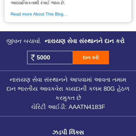
આધ્યાત્મિકતાથી રંગાઈ જાય છે.
Read more About This Blog...
જીવન બચાવો.
નારાયણ સેવા સંસ્થાનને દાન કરો
દાન કરો
નારાયણ સેવા સંસ્થાનને આપવામાં આવતા તમામ
દાન ભારતીય આવકવેરા કાયદાની કલમ 80G હેઠળ
કરમુક્ત છે
ચેરિટી આઈડી: AAATN4183F
ઝડપી લિંક્સ