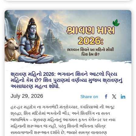
શ્રાવણ મહિનો 2026: ભગવાન શિવને આટલો પ્રિય
મહિનો કેમ છે? શિવ પુરાણમાં વર્ણવ્યા મુજબ શ્રાવણનું
અસાધારણ મહત્વ શોધો.
July 29, 2026
Share on
હર-હર મહાદેવ ના ગગનભેદી મંત્રોચ્ચાર, કંવરિયાઓ ની અતૂટ
શ્રદ્ધા, શિવ મંદિરોમાં ભક્તોની ભીડ, અને શિવલિંગ ના સતત
જલાભિષેક – શ્રાવણ મહિનાનું આગમન ફક્ત કેલેન્ડર પર નવા
મહિનાની શરૂઆત જ નહીં, પરંતુ શિવની ભક્તિના પવિત્ર
સમયગાળાની શરૂઆત દર્શાવે છે, જ્યારે સમગ્ર વાતાવરણ