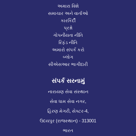
અમારા વિશે
સમાચાર અને વાર્તાઓ
કારકિર્દી
પ્રશ્નો
ગોપનીયતા નીતિ
રિફંડ નીતિ
અમારો સંપર્ક કરો
બ્લોગ
સીએસઆર ભાગીદારી
સંપર્ક સરનામું
નારાયણ સેવા સંસ્થાન
સેવા ધામ સેવા નગર,
હિરણ મેગરી, સેક્ટર-4,
ઉદયપુર (રાજસ્થાન) - 313001
ભારત